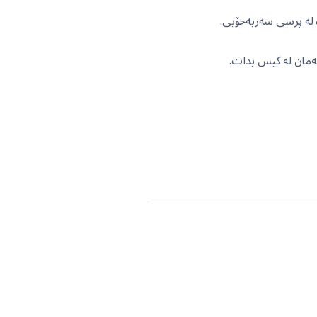
ە لە پرسی سەربەخۆیی.
تەمان لە کیس بدات.