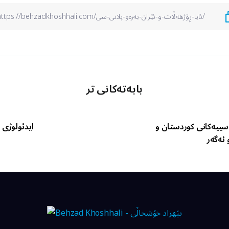
بابەتەکانی تر
سییەکانی کوردستان و
ایدئولوژی 
 ئەگەر