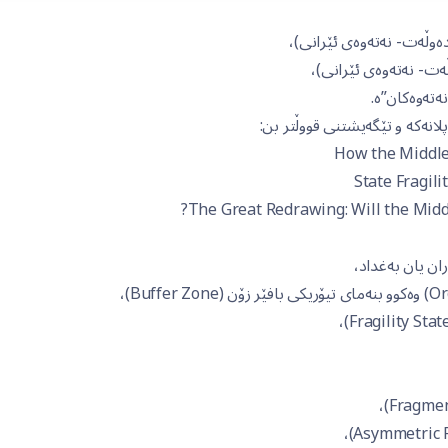
 دەوڵەت- نەتەوەی ئێرانی)،
ەت- نەتەوەی ئێرانی)،
ەتەوەکان”ە.
پلانەکە و تێگەیشتنی قووڵتر بن:
How the Middle 
State Fragil
The Great Redrawing: Will the Midd
ان یان بەغداد،