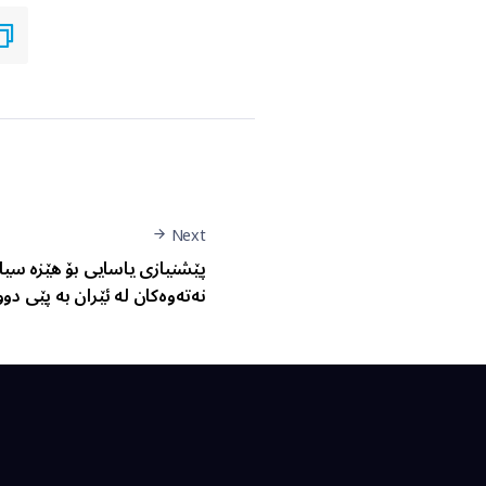
Next
پێشنیازی یاسایی بۆ هێزە سیا
نەتەوەکان لە ئێران بە پێی دوو