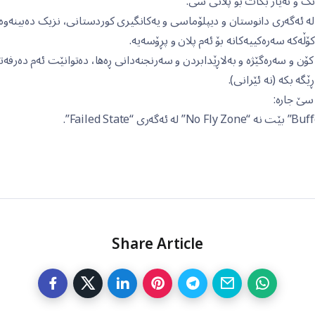
 و تەیار بکات بۆ پلانی سی.
 لە ئەگەری دانوستان و دیپلۆماسی و یەکانگیری کوردستانی، نزیک دەبینەو
ۆڵەکە سەرەکییەکانە بۆ ئەم پلان و پڕۆسەیە.
کۆن و سەرەگێژە و بەلاڕێدابردن و سەرنجنەدانی ڕەها، دەتوانێت ئەم دەرفە
ێگە بکە (نە ئێرانی).
 سێ جارە:
Share Article