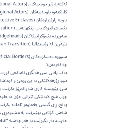
ئەکتەرە ژێر حومییەکان (Sub National Actors)،
کاراکتەرە ناوچەییەکان (Local/Regional Actors)،
ناوچە پارێزراوەکان (Protective Enclaves)،
دێسانترالیزەکردنی پێکهاتەیی (Structural Decentralization)،
سەرپردە دێمۆکڕاتیکەکان (Democratic Bridgeheads)،
تێپەڕین لە وێستفالیا (Post-Westphalian Transition)،
سنوورە دەسکردەکان (Artificial Borders)،
چە کەردەن؟
یەک. پلانی سی هەڵگری ئامانجی کوردست
دوو. ڕۆژهەڵاتێکی بە بێ ورمێ و کرماشان
سێ. پێویستە کاری شەوانەڕۆژ بکرێت ب
چوار. هیچ لایەنێکی ئێرانی خۆی بە خاوە
پەنج. ڕای گشتی جەماوەر ئامادە بکرێت
شەش. کۆتایی بهێنرێت بە مشتومڕی ڕۆژا
حەوت. بەر بگیرێت بە هەر چەشنە “ائتلا