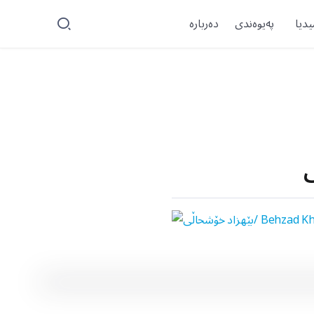
یدیا
پەیوەندی
دەربارە
ی