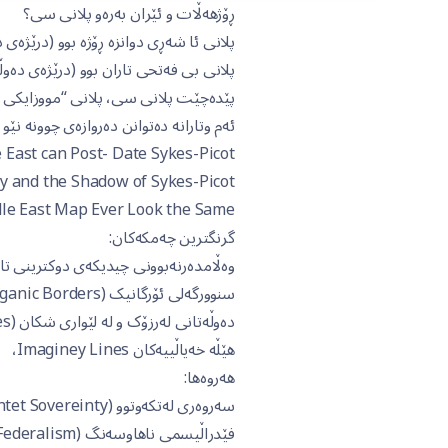
ڕۆژهەڵات و ئێران بەرەو پلانی سی؟
پلانی ئا شەڕی دوانزە ڕۆژە بوو (درێژەی
پلانی بی فەتحی تاران بوو (درێژەی دەوڵ
پێدەچێت پلانی سی، پلانی “مووزایکی ن
ئەم وتارانە دەتوانن دەروازەی چوونە نێو 
East can Post- Date Sykes-Picot
ity and the Shadow of Sykes-Picot
le East Map Ever Look the Same?
گرنگترین چەمکەکان:
وەڵامدەرنەبوونی چیدیکەی دوکترینی تار
سنوورگەلی ئۆرگانیک (Organic Borders) وەکوو بنەمای تیۆریکی بافێر زۆن (Buffer Zone)،
دەوڵەتانی لەرزۆک و لە لێواری شکان (Fragility States)،
هێڵە خەیاڵییەکان Imaginey Lines،
هەروەها:
سەروەری لەتکەوتوو (Fragmentet Sovereinty)،
فێدراڵیسمی ناهاوسەنگ (Asymmetric Federalism)،