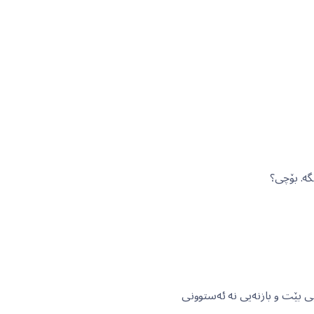
گە. بۆچی؟
یی بێت و بازنەیی نە ئەستوونی