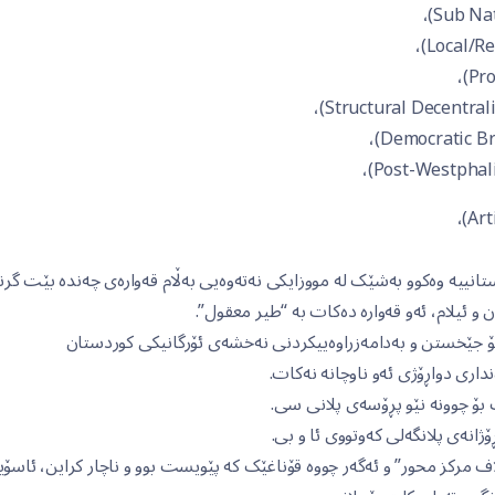
انییە وەکوو بەشێک لە مووزایکی نەتەوەیی بەڵام قەوارەی چەندە بێت گرن
 و ئیلام، ئەو قەوارە دەکات بە “طیر معقول”.
ۆ جێخستن و بەدامەزراوەییکردنی نەخشەی ئۆرگانیکی کوردستان
نداری دواڕۆژی ئەو ناوچانە نەکات.
 بۆ چوونە نێو پڕۆسەی پلانی سی.
نەی پلانگەلی کەوتووی ئا و بی.
ف مرکز محور” و ئەگەر چووە قۆناغێک کە پێویست بوو و ناچار کراین، ئاسۆ