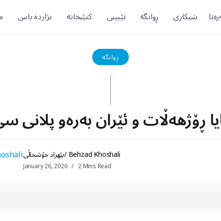
ەتا
شیکاری
ڕوانگە
تێبینی
کتێبخانە
بژاردە باس
م
ڕوانگە
یا ڕۆژهەڵات و ئێران بەرەو پلانی س
بێهزاد خۆشحاڵی/ Behzad Khoshali
January 26, 2026
2 Mins Read