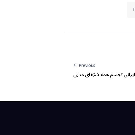
Previous
ایرانی تجسم همە شر‌ّهای مدرن