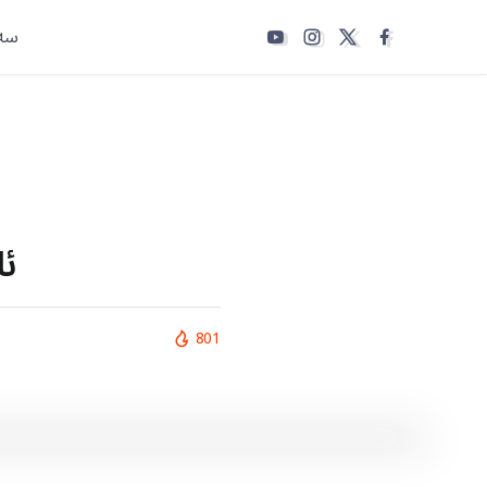
سەر
ئا
801