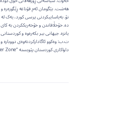
حەوت. سیاسەتی ڕۆژهەڵاتی خۆی کۆدەنگ
هەشت. بێگومان ئەم قۆناغە ڕێگوزەرە و
نۆ. بەیاساییکردنی پرسی کورد، یەک لە ک
دە. خۆخڵافاندن و خۆخەریککردن بە کای 
یانزە. جیهانی بیر بکەرەوە و کوردستانی ڕ
ت.ب: وەکوو ئاگادارکردنەوەی دووبارە و
داواکاری کوردستان پێویستە “Buffer Zone” بێت نە “No Fly Zone” لە ئەگەری “Failed State”.