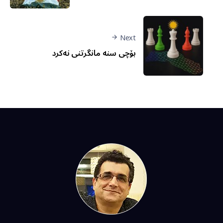
Next
بۆچی سنە مانگرتنی نەکرد