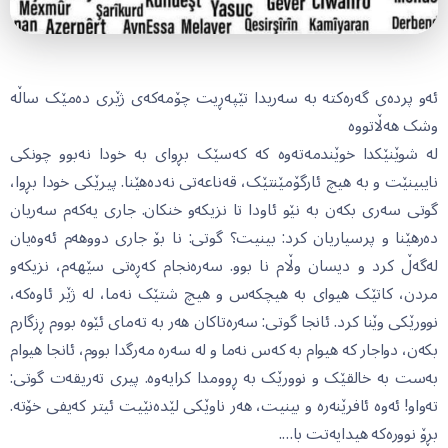
ئەو پردەی گەرەکتە بە سەریدا تێپەڕیت چۆمەکەی ژێری دەمێک ساڵە
وشک هەڵاتووە
لە شوێنێکدا خوێندمەتەوە کە کەسێک بڕوای بە خودا نەبوو چونکی
نایبینێت و بە هیچ ئارگۆمێنتێک، قەناعەتی نەدەهێنا. پیرێکی خودا بڕوا،
گوتی سەری بکەن بە نێو ئاودا تا نزیکەو خنکان. جاری یەکەم سەریان
دەرهێنا و پرسیاریان کرد: بینیت؟ گوتی: نا بۆ جاری دووهەم ئەوەیان
لەگەڵ کرد و دیسان وڵام نا بوو. سەرەنجام کەڕەتی سێهەم، نزیکەو
مردن، کاتێک هیوای بە هیچکەس و هیچ شتێک نەما، لە ژێر ئاوەکە،
نوورێکی وێنا کرد. ئانجا گوتی: سەرەتاکان هەر بە تەمای ئێوە بووم ڕزگارم
بکەن، دواجار کە هیوام بە کەس نەما و لە سەرە مەرگدا بووم، ئانجا هیوام
بەست بە خالقێک و نوورێک بە ڕوومدا کرایەوە. پیری تەریقەت گوتی:
تەواو! ئەوە ئافرێنەرە و بینیت، هەر ناوێکی لێدەنێیت ئیتر کەیفی خۆتە.
بڕۆ نوورەکە هیدایەتت با….