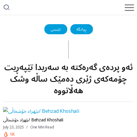
ڕوانگە
تێبینی
ئەو پردەی گەرەکتە بە سەریدا تێپەڕیت
چۆمەکەی ژێری دەمێک ساڵە وشک
هەڵاتووە
بێهزاد خۆشحاڵی/ Behzad Khoshali
July 23, 2025
One Min Read
1K