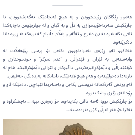
هەموو ڕێگاکان ڕۆیشتووین و بە هیچ ئەنجامێک نەگەیشتووین، با
جارێکیش سەربەخۆییخوازی بە دڵ و بە گیان و لە چوارچێوەی بەرەیەکدا
تاقی بکەینەوە بە بێ مەرج و ئەگەر و بەڵام. دڵنیام کە نورەکە بە ڕوومدانا
دەکرێتەوە.
هەتاکوو ئەو ڕۆژەی بەدواداچوون بکەین بۆ پرسی ڕۆژهەڵات لە
وابەستەیی بە ئێران و فێدراڵی و “عدم تمرکز” و خودموختاری و
کۆنفێدراڵی و دێمۆکڕاتیزەکردنی داگیرکەر و ئێرانی دێمۆکڕاتیک، هەم لە
بازنەدا دەخولێینەوە و هەم هیچ لایەنێک، نامانکاتە بەردەنگی حەقیقی.
ئەو پردەی گەرەکمانە دروستی بکەین و بەسەریدا تێپەڕین، دەمێکە ئاو و
ڕۆخانەی ژێری وشک بووە.
بۆ جارێکیش بووە ئەمە تاقی بکەینەوە، خۆ زەرەری نییە…. نەیشکراوە و
نەکرا خۆ هەر تەپڵی کۆن بەردەستە….