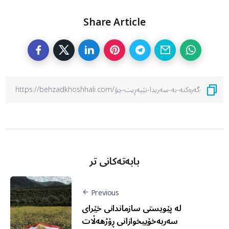
Share Article
بابەتەکانی تر
Previous
لە پێویستی سازماندانی خێرای
سەربەخۆییخوازانی ڕۆژهەڵات