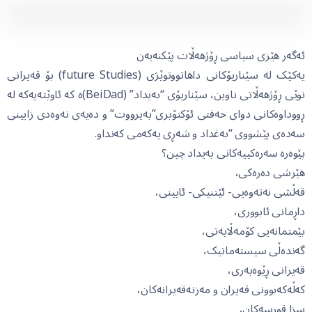
ئەگەر هێزی سیاسی ڕۆژهەڵات پێکنەیەن
یەکێک لە سێناریۆکانی داهاتووتوێژی (future Studies) بۆ قەیرانی
نوێی ڕۆژهەڵاتی ناوین، سێناریۆی “بەیداد” (BeiDad)ە کە ئاوێتەیەکە لە
ڕووداوەکانی دوای حەفتی ئۆکتۆبری”بەیرووت” و دەیەی نەوەدی زایینی
سەدەی پێشووی “بەغداد و شەڕی یەکەمی کەنداو.
پێوەرە سەرەکییەکانی بەیداد چین؟
هێرشی دەرەکی،
قەڵشی نەتەوەیی- ئێتنیکی- ئایینی،
داڕمانی ئابووری،
بێمتمانەیی کۆمەڵایەتی،
گەندەڵی سیستەماتیک،
قەیرانی ڕێوەبەری،
کەڵەکەبوونی قەیران و مەزنەقەیرانەکان،
سزا قورسەکان،