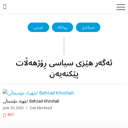
شیکاری
ڕوانگە
تێبینی
ئەگەر هێزی سیاسی ڕۆژهەڵات
پێکنەیەن
بێهزاد خۆشحاڵی/ Behzad Khoshali
June 20, 2025
One Min Read
447