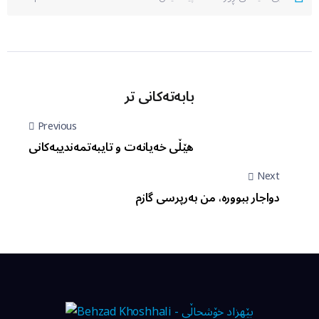
بابەتەکانی تر
Previous
هێڵی خەیانەت و تایبەتمەندییەکانی
Next
دواجار ببوورە، من بەرپرسی گازم