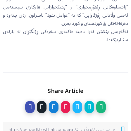
“پاشماوەکانی ڕێفۆڕمخوازی” و “پشکخوازانی هاوکاری سیستەمی
ئەمنی وڵاتانی ڕۆژئاوایی” کە بە “عوامل نفوذ” ناسراون، زەق ببنەوە و
دەرفەتەکان بۆ کوردستان و کورد بمرن.
ئەگەریش پێکبێن ئەوا دەبنە فاکتەری سەرەکی ڕۆڵگێڕان لە بازنەی
سێناریۆکەدا.
Share Article