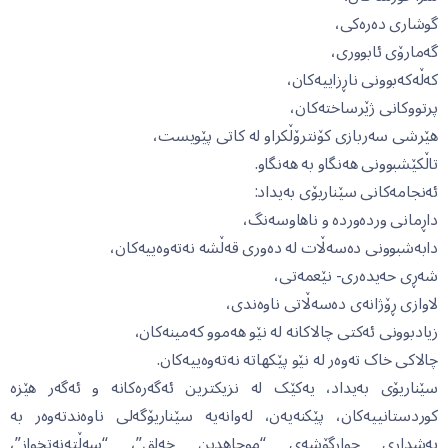
گوشاری دەرەکی،
گەمارۆی ئابووری،
کەڵەکەبوونی ناڕزاییەکان،
پرتووکانی ژێرساختەکان،
هێرشی سەربازی کۆنترۆڵکراو لە کاتی پێویست،
تاڵکێشبوونی هەنگاو بە هەنگاو.
ئەنجامەکانی سێناریۆی بەیداد:
داڕمانی وردەوردە و ناهاوسەنگ،
دابەشبوونی دەسەڵات لە دەوری قەڵشە نەتەوەییەکان،
شەڕی حەیدەری- نێعمەتی،
لاوازی ڕۆژانەی دەسەڵاتی ناوەندی،
زیادبوونی ئەکتی چالاکانە لە نێو هەموو کەمینەکان،
چالاکی خاک تەوەر لە نێو پێکهاتە نەتەوەییەکان.
سێناریۆی بەیداد، یەکێک لە نزیکترین ئەگەرەکانە و ئەگەر هێزە
کوردستانییەکان، پێکنەیەن، لەوانەیە سێناریۆگەلی ناوەندتەوەر بە
بەشداری چوارگۆشەی “موجاهدین خەلق”، “سەڵتەنەتخواز”،