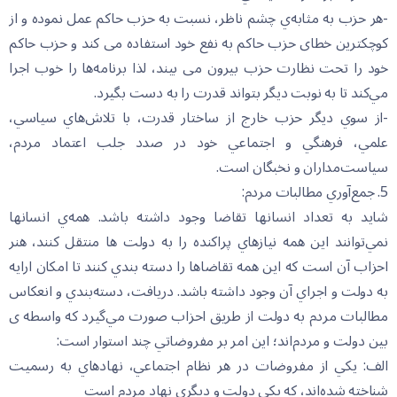
-هر حزب به مثابه‌ي چشم ناظر، نسبت به حزب حاكم عمل نموده و از
كوچكترين خطای حزب حاكم به نفع خود استفاده می کند و حزب حاكم
خود را تحت نظارت حزب بيرون می ‌بيند، لذا برنامه‌ها را خوب اجرا
مي‌كند تا به نوبت ديگر بتواند قدرت را به دست بگيرد.
-از سوي ديگر حزب خارج از ساختار قدرت، با تلاش‌هاي سياسي،
علمي، فرهنگي و اجتماعي خود در صدد جلب اعتماد مردم،
سياست‌مداران و نخبگان است.
5. جمع‌آوري مطالبات مردم:
شايد به تعداد انسانها تقاضا وجود داشته باشد. همه‌ي انسانها
نمي‌توانند اين همه نيازهاي پراكنده را به دولت ها منتقل كنند، هنر
احزاب آن است كه اين همه تقاضاها را دسته بندي كنند تا امكان ارايه
به دولت و اجراي آن وجود داشته باشد. دريافت، دسته‌بندي و انعكاس
مطالبات مردم به دولت از طريق احزاب صورت مي‌گيرد كه واسطه ی
بين دولت و مردم‌اند؛ اين امر بر مفروضاتي چند استوار است:
الف: يكي از مفروضات در هر نظام اجتماعي، نهادهاي به رسميت
شناخته شده‌اند، كه يكي دولت و ديگري نهاد مردم است