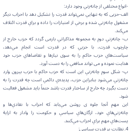
-انواع مختلفي از چانه‌زني وجود دارد:
الف-حزبی که به تنهايي نمي‌تواند قدرت را تشكيل دهد با احزاب ديگر
مشغول چانه‌زني شده و برخي از امتيازات را داده و براي قدرت ائتلاف
مي‌كند.
ب- چانه‌زني دوم به مجموعه مذاكراتي بازمی گردد كه حزب خارج از
چارچوب قدرت، با حزبي كه در قدرت است انجام مي‌دهد،
سياست‌هاي حزب حاكم را به سوی نياز‌ها و تقاضا‌هاي حزب خود
هدایت نموده و می تواند منافعي را به دست آورد.
پ- شكل سوم چانه‌زني اين است كه حزب حاكم با حزب بيرون وارد
چانه‌زني مي‌شود بنابراين حزب، پديده‌ي دائمي است چه قدرت را به
دست بگيرد چه خارج از ساختار قدرت باشد حتماً بايد مشغول فعاليت
شود.
اين مهم آنجا جلوه ی روشن مي‌يابد كه احزاب با نقادي‌ها و
چانه‌زني‌هاي خود، ارگان‌هاي سياسي و حكومت را وادار به اراية
پست‌هاي مهم براي احزاب مي‌كنند.
4. نظارت بر قدرت سياسي: