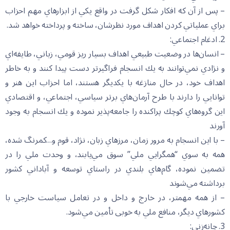
– پس از آن كه افكار شكل گرفت در واقع يكي از ابزارهاي مهم احزاب
براي عملياتي كردن اهداف مورد نظرشان، ساخته و پرداخته خواهد شد.
2. ادغام اجتماعي:
– انسان‌ها در وضعيت طبيعي اهداف بسيار ريز قومي، زباني، طايفه‌اي
و نژادي نمي‌توانند به يك انسجام فراگير‌تر دست پيدا كنند و به خاطر
اهداف خود، در حال منازغه با یکدیگر هستند، اما احزاب اين هنر و
توانايي را دارند با طرح آرمان‌هاي برتر سياسي، اجتماعي، و اقتصادي
اين گروه‌هاي كوچك پراكنده را جامعه‌پذير نموده و يك انسجام به وجود
آورند
– با اين انسجام به مرور زمان، مرزهاي زبان، نژاد، قوم و…كمرنگ شده،
همه به سوي “همگرايي ملي” سوق مي‌يابند، و وحدت ملي را در
تضمين نموده، گام‌هاي بلندي در راستاي توسعه و آباداني كشور
برداشته مي‌شوند
– از همه مهمتر، در خارج و داخل و در تعامل سياست خارجي با
كشورهاي ديگر، منافع ملي به خوبی تأمين مي‌شود.
3. چانه‌زني: