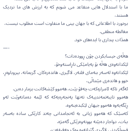
ما با استدلال هایی متقاعد می شویم کە بە ارزش های ما نزدیک
هستند،
برخورد با اطلاعاتی کە با جهان بینی ما متفاوت است مطلوب نیست،
مغالطە منطقی،
همڐات پنداری با ایدەهای خود.
—-
هەڵەی حیسابکردن چۆن ڕوودەدات؟
لێکدانەوەی هەڵە بۆ پەیامێکی ناڕاستەوخۆ،
لێکدانەوە لەسەر بنەمای فلتەر، لاگیری، هاندەرەکان، گریمانە، بیروباوەڕ،
خوو و هاندەری مێنتاڵی،
ئەگەر تاکە ئامرازەکەت چەقۆ بێت، هەموو کێشەکانت بزمار دەبن،
هەموو تایبەتمەندییەک تەنها پەنجەرەیەکە کە ئێمە دەمانەوێت لەو
ڕێگەیەوە هەموو جیهان لێکبدەینەوە،
کەسێک کە هەموو ژیانی بە ئەنجامدانی چەند کارێکی سادە بەسەر
ببات، دواجار دەبێتە بوونەوەرێکی گەمژە،
قبووڵکردنی لاگیری گێڕانەوە وەک حەقیقەت،