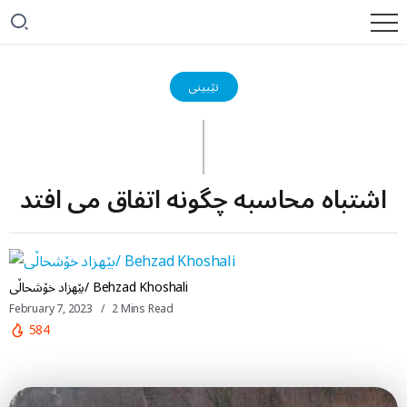
تێبینی
اشتباە محاسبە چگونە اتفاق می افتد
بێهزاد خۆشحاڵی/ Behzad Khoshali
February 7, 2023
2 Mins Read
584