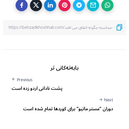
بابەتەکانی تر
Previous
پشت نادانی اردو زده است
Next
دوران “مستر ماتیو” برای کوردها تمام شدە است