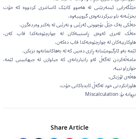
خێڵگەرایی ئینتەرنێتی لە هەموو کاتێک ئاسانتری کردووە کە خۆت
بخزێنەتە ناو بیرکردنەوەی گروپییەوە،
خەڵکی یەک خێڵ بۆچوونی ئەرێنی و نەرێنی لە یەکتر وەردەگرن،
خەڵک لەبری ئەوەی ڕاستییەکان لە چوارچێوەیەکدا قاپ کەن،
هاوکارییەکان لە چوارچێوەیەکدا قاپ دەکەن،
ئێمە بەو ئارگیومێنتانە ڕازی دەبین کە لە بەهاکانمانەوە نزیکن،
مامەڵەکردن لەگەڵ ئەو زانیاریانەی کە جیاوازن لە جیهانبینی ئێمە،
خوازراو نییە،
هەڵەی لۆژیکی،
هاوزاتکردنی خود لەگەڵ ئایدیاکانی خۆت.
بڕوانە بۆ: Miscalculation
Share Article