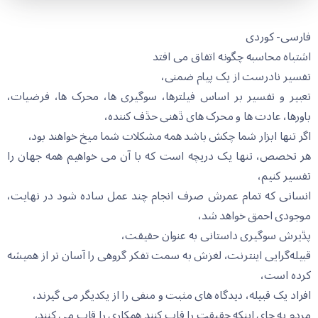
فارسی- کوردی
اشتباە محاسبە چگونە اتفاق می افتد
تفسیر نادرست از یک پیام ضمنی،
تعبیر و تفسیر بر اساس فیلترها، سوگیری ها، محرک ها، فرضیات،
باورها، عادت ها و محرک های ڐهنی حڐف کنندە،
اگر تنها ابزار شما چکش باشد همە مشکلات شما میخ خواهند بود،
هر تخصص، تنها یک دریچە است کە با آن می خواهیم همە جهان را
تفسیر کنیم،
انسانی کە تمام عمرش صرف انجام چند عمل سادە شود در نهایت،
موجودی احمق خواهد شد،
پڐیرش سوگیری داستانی بە عنوان حقیقت،
قبیلەگرایی اینترنت، لغزش بە سمت تفکر گروهی را آسان تر از همیشە
کردە است،
افراد یک قبیلە، دیدگاە های مثبت و منفی را از یکدیگر می گیرند،
مردم بە جای اینکە حقیقت را قاب کنند همکاری را قاب می کنند،