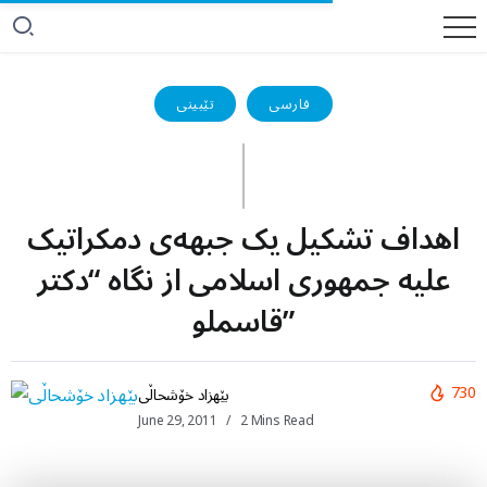
فارسی
تێبینی
اهداف تشکیل یک جبهه‌ی دمکراتیک
علیه جمهوری اسلامی از نگاه “دکتر
قاسملو”
730
بێهزاد خۆشحاڵی
June 29, 2011
2 Mins Read