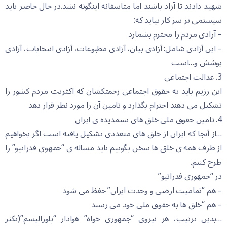
شهید دادند تا آزاد باشند اما متاسفانه اینگونه نشد.در حال حاضر باید
سیستمی بر سر کار بیاید که:
– آزادی مردم را محترم بشمارد
– این آزادی شامل: آزادی بیان، آزادی مطبوعات، آزادی انتخابات، آزادی
پوشش و…است
3. عدالت اجتماعی
این رژیم باید به حقوق اجتماعی زحمتکشان که اکثریت مردم کشور را
تشکیل می دهند احترام بگذارد و تامین آن را مورد نظر قرار دهد
4. تامین حقوق ملی خلق های ستمدیده ی ایران
…از آنجا که ایران از خلق های متعددی تشکیل یافته است اگر بخواهیم
از طرف همه ی خلق ها سخن بگوییم باید مساله ی “جمهوی فدراتیو” را
طرح کنیم.
در “جمهوری فدراتیو”
– هم “تمامیت ارضی و وحدت ایران” حفظ می شود
– هم “خلق ها به حقوق ملی خود می رسند
…بدین ترتیب، هر نیروی “جمهوری خواه” هوادار “پلورالیسم”(تکثر