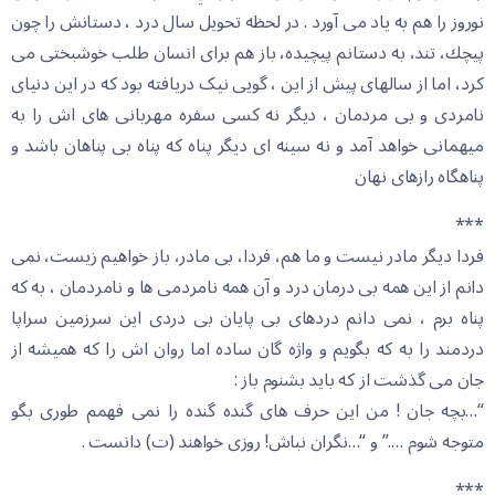
نوروز را هم به یاد می آورد . در لحظه تحویل سال درد ، دستانش را چون
پیچك، تند، به دستانم پیچیده، باز هم برای انسان طلب خوشبختی می
کرد، اما از سالهای پیش از این ، گویی نیک دریافته بود که در این دنیای
نامردی و بی مردمان ، دیگر نه کسی سفره مهربانی های اش را به
میهمانی خواهد آمد و نه سینه ای دیگر پناه که پناه بی پناهان باشد و
پناهگاه رازهای نهان
***
فردا دیگر مادر نیست و ما هم، فردا، بی مادر، باز خواهیم زیست، نمی
دانم از این همه بی درمان درد و آن همه نامردمی ها و نامردمان ، به که
پناه برم ، نمی دانم دردهای بی پایان بی دردی این سرزمین سراپا
دردمند را به که بگویم و واژه گان ساده اما روان اش را که همیشه از
جان می گذشت از که باید بشنوم باز :
“…بچه جان ! من این حرف های گنده گنده را نمی فهمم طوری بگو
متوجه شوم ….” و “…نگران نباش! روزی خواهند (ت) دانست .
***