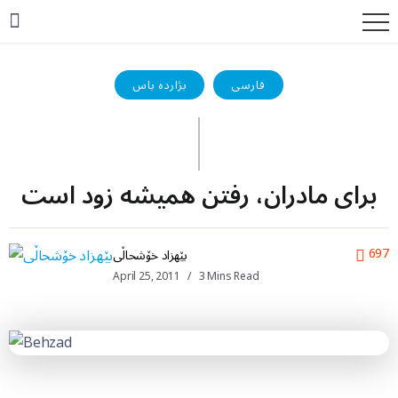
فارسی
بژاردە باس
برای مادران، رفتن همیشه زود است
697
بێهزاد خۆشحاڵی
April 25, 2011
3 Mins Read