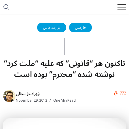
فارسی
بژاردە باس
تاکنون هر “قانونی” که علیه “ملت کرد”
نوشته شده “محترم” بوده است
772
بێهزاد خۆشحاڵی
November 29, 2012
One Min Read