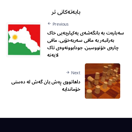
بابەتەکانی تر
Previous
سەبارەت بە بانگەشەی یەکپارچەیی خاک
بەرانبەر بە مافی سەربەخۆیی، مافی
چارەی خۆنووسین، جودابوونەوەی تاک
لایەنە
Next
داهاتووی ڕەش یان گەش لە دەستی
خۆماندایە