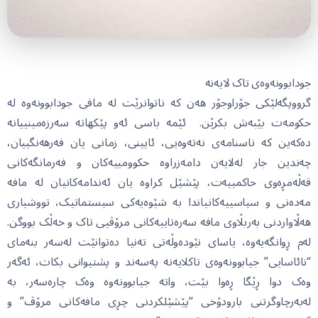
جودابوونەوەی تاک لایەنە
گرووپگەلێکی جۆراوجۆر هەن کە ناتوانرێت لە مافی جودابوونەوە لە
حکومەت بێبەش بکرێن. ئێمە باسی ئەو پێکهاتە سەرزەمینییانە
دەکەین کە ناسنامەی نەتەوەیی، ئایینی، زمانی یان فەرهەنگییان،
چەندین جار لەلایەن دامەزراوە حکوومییەکان و فەرمانگەکانی
قەڵەمڕەوی حاکمییەت، پێشێل کراوە یان ئەندامەکانیان لە مافە
مەدەنی و سیاسییەکانیاندا بە شێوەیەکی سیستماتیک، تووشیاری
هەڵاواردنی بەربڵاوی مافە سەرەتاییەکانی مرۆڤیی تاک و خەڵک بووگن.
لەم ڕوانگەیەوە، یاسای نێودەوڵەتی تەنیا دەتوانێت لەسەر بنەمای
“نائاسایی” جیابوونەوەی تاکلایەنە پەسەند و پشتیوانی بکات، ئەگەر
وەک دوا ڕێگا ڕەوا بێت، واتە جیابوونەوە وەک چارەسەر، بە
لەبەرچاوگرتنی بارودۆخی “پێشێلکردنی چڕی مافەکانی مرۆڤ” و