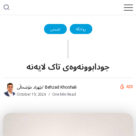
ڕوانگە
تێبینی
جودابوونەوەی تاک لایەنە
420
بێهزاد خۆشحاڵی/ Behzad Khoshali
October 19, 2024
One Min Read