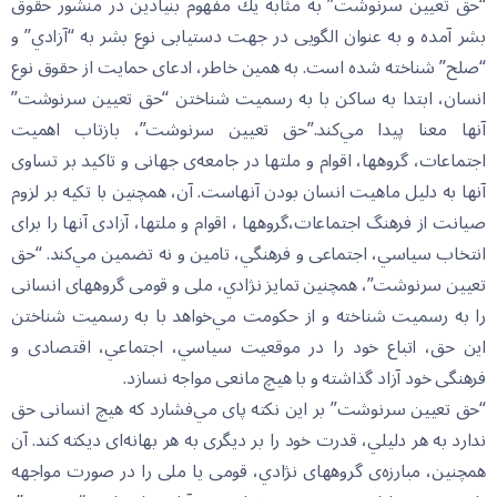
“حق تعيين سرنوشت” به مثابه يك مفهوم بنيادين در منشور حقوق
بشر آمده و به عنوان الگويى در جهت دستيابى نوع بشر به “آزادي” و
“صلح” شناخته شده است. به همين خاطر، ادعاى حمايت از حقوق نوع
انسان، ابتدا به ساكن با به رسميت شناختن “حق تعيين سرنوشت”
آنها معنا پيدا مي‌كند.”حق تعيين سرنوشت”، بازتاب اهميت
اجتماعات، گروهها، اقوام و ملتها در جامعه‌ى جهانى و تاكيد بر تساوى
آنها به دليل ماهيت انسان بودن آنهاست. آن، همچنين با تكيه بر لزوم
صيانت از فرهنگ اجتماعات،گروهها ، اقوام و ملتها، آزادى آنها را براى
انتخاب سياسي، اجتماعى و فرهنگي، تامين و نه تضمين مي‌كند. “حق
تعيين سرنوشت”، همچنين تمايز نژادي، ملى و قومى گروههاى انسانى
را به رسميت شناخته و از حكومت ‌مي‌خواهد با به رسميت شناختن
اين حق، اتباع خود را در موقعيت سياسي، اجتماعي، اقتصادى و
فرهنگى خود آزاد گذاشته و با هيچ مانعى مواجه نسازد.
“حق تعيين سرنوشت” بر اين نكته پاى مي‌فشارد كه هيچ انسانى حق
ندارد به هر دليلي، قدرت خود را بر ديگرى به هر بهانه‌اى ديكته كند. آن
همچنين، مبارزه‌ى گروههاى نژادي، قومى يا ملى را در صورت مواجهه