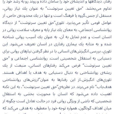
رفتار، ديدگاهها و انديشه‌ى خود را سامان داده و روند رو به رشد خود را
تداوم مي‌بخشد. “حق تعيين سرنوشت” به عنوان يك نياز رواني،
مستقل از جنس،گروه يا فرهنگ است و تنها در يك محدوده‌ى خاص، از
عوامل قومى تأثير مي‌پذيرد. تئوري”حق تعيين سرنوشت” از ديدگاه
روانشناسى اجتماعي، به معناى يك نياز پايه و معرف سلامت روانى در
انسان است و عدم تمايل به آن، به عنوان يك آسيب روانى شناخته
شده و به مثابه يك بيمارى رفتارى در انسان تعريف مي‌‌شود. اين
تئوري، بررسى انگيزش‌هاى انسانى با در نظر گرفتن نيازهاى روانى براى
دستيابى به استقلال شخصيتى است. روانشناسى اجتماعى و “حق
تعيين سرنوشت” فرض مي‌كند رفتارهاى انساني، منبعث از يك
ريشه‌ى روانشناختى به دنبال دستيابى به هدف يا اهدافى هستند.
تئوري‌هاى انگيزش،از اين رفتارها به عنوان”ارزش‌هاى روانشناختى
هدف‌ياب” نام مي‌برند. در نظريه‌ي”حق تعيين سرنوشت”، به اين نكته
اهميت داده مي‌شود كه انسان با محوريت بخشى به استقلال
شخصيتى كه ناشى از ويژگى روانى فرد در حالت تعادل است چگونه از
ميان اهداف گوناگون، همواره توجه خود را معطوف به هدفى مي‌كند كه