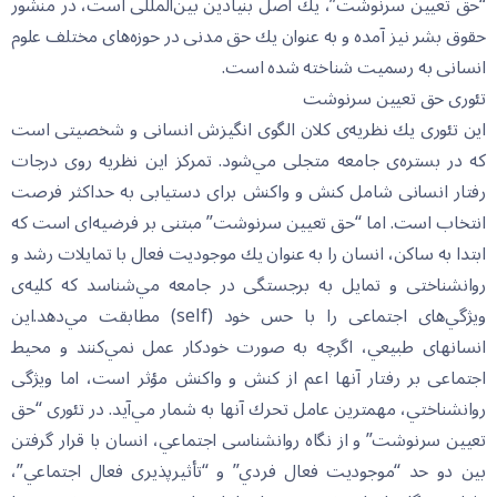
“حق تعيين سرنوشت”، يك اصل بنيادين بين‌المللى است، در منشور
حقوق بشر نيز آمده و به عنوان يك حق مدنى در حوزه‌هاى مختلف علوم
انسانى به رسميت شناخته شده است.
تئورى حق تعيين سرنوشت
اين تئورى يك نظريه‌ى كلان الگوى انگيزش انسانى و شخصيتى است
كه در بستره‌ى جامعه متجلى مي‌شود. تمركز اين نظريه روى درجات
رفتار انسانى شامل كنش و واكنش براى دستيابى به حداكثر فرصت
انتخاب است. اما “حق تعيين سرنوشت” مبتنى بر فرضيه‌‌اى است كه
ابتدا به ساكن، انسان را به عنوان يك موجوديت فعال با تمايلات رشد و
روانشناختى و تمايل به برجستگى در جامعه مي‌شناسد كه كليه‌ى
ويژگي‌هاى اجتماعى را با حس خود (self) مطابقت مي‌دهد.اين
انسانهاى طبيعي، اگرچه به صورت خودكار عمل نمي‌كنند و محيط
اجتماعى بر رفتار آنها اعم از كنش و واكنش مؤثر است، اما ويژگى
روانشناختي، مهمترين عامل تحرك آنها به شمار مي‌آيد. در تئورى “حق
تعيين سرنوشت” و از نگاه روانشناسى اجتماعي، انسان با قرار گرفتن
بين دو حد “موجوديت فعال فردي” و “تأثيرپذيرى فعال اجتماعي”،