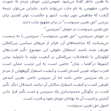
به همين خاطر گفته مي‌شود عمومي‌ترين حوزه‌ى مردم به صورت
خاص، مفهومى به نام ملت مي‌تواند باشد. بنابراين مي‌توان نتيجه
گرفت كه مفاهيمى چون دولت، كشور و حاكميت، توان كمترى براى
بررسى “حق تعيين سرنوشت” در برابر مفهوم ملت دارند.
حق تعيين سرنوشت در حوزه‌ى “سرزميني”
در حوزه‌ى سرزميني، “حق تعيين سرنوشت”، سرزمينى را به رسميت
مي‌شناسد كه شاخصه‌هاى آن، فراتر از مرزهاى سياسى بين‌المللى
تعريف شده باشند. استقلال حقوقى اين موضوع، تأثير قدرت‌هاى
كولونيالى يا نامعادلات بين‌المللى بر كيفيت توليد يا بازتوليد برخى
كشورها در”فضا ـ زمان” خاصى است. به اين ترتيب ممكن است
قدرت بتواند تعيين كننده‌ى كميت و كيفيت استقرار گروههايى از مردم
در يك سرزمين خاص باشد اما آن سرزمين خاص، تعيين كننده‌ى
طبيعى كميت و كيفيت استقرار ساكنان آن نباشد. استدلال ديگر، تأثير
قدرت بر چگونگى محدودسازى يك سرزمين و تحت تأثير قرار دادن
آرامش و امنيت آن به بهانه‌ى حوزه‌ى نفوذ و قدرت است.
اصول حق تعيين سرنوشت