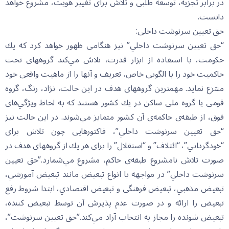
در برابر تجزيه، توسعه طلبى و تلاش براى تغيير هويت، مشروع خواهد
دانست.
حق تعیین سرنوشت داخلی:
“حق تعيين سرنوشت داخلي” نيز هنگامى ظهور خواهد كرد كه يك
حكومت، با استفاده از ابزار قدرت، تلاش مي‌كند گروههاى تحت
حاكميت خود را با الگويى خاص، تعريف و آنها را از ماهيت واقعى خود
منتزع نمايد. مهمترين گروههاى هدف در اين حالت، نژاد، رنگ، گروه
قومى يا گروه ملى ساكن در يك كشور هستند كه به لحاظ ويژگي‌هاى
فوق، از طبقه‌ى حاكمه‌ى آن كشور متمايز مي‌شوند. در اين حالت نيز
“حق تعيين سرنوشت داخلي”، فاكتورهايى چون تلاش براى
“خودگرداني”، “ائتلاف” و “استقلال” را براى هر يك از گروههاى هدف در
صورت تلاش نامشروع طبقه‌ى حاكم، مشروع مي‌شمارد.”حق تعيين
سرنوشت داخلي” در مواجهه با انواع تبعيض مانند تبعيض آموزشي،
تبعيض مذهبي، تبعيض فرهنگى و تبعيض اقتصادي، ابتدا شروط رفع
تبعيض را ارائه و در صورت عدم پذيرش آن توسط تبعيض كننده،
تبعيض شونده را مجاز به انتخاب آزاد مي‌كند.”حق تعيين سرنوشت”،