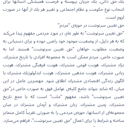
يك حق ذاتي، يك جريان پيوسته و فرصت هميشگى انسانها براى
انتخاب نوع حكومت و نظام اجتماعى و تغيير هر يك از آنها در صورت
لزوم است.
حق تعيين سرنوشت در حوزه‌ى “مردم”
“حق تعيين سرنوشت” به طور عام، در مورد مردمى مفهوم پيدا مي‌كند
كه به هر دليل، از وضعيت موجود خود راضى نبوده و براى دستيابى به
وضعيت مطلوب، خواهان “حق تعيين سرنوشت” هستند. اما به
صورت خاص، مردم ممكن است به مجموعه افرادى با تاريخ مشترك،
نژاد مشترك، هويت قومى مشترك، هويت فرهنگى مشترك، هويت
زبانى مشترك، هويت مذهبى مشترك، هويت ايدئولوژيك مشترك يا
الگوى زندگى اقتصادى مشترك اطلاق شود. مهمترين عامل در اين
ميان، كه شايد بتواند جامع كليه‌ى عوامل فوق به صورت خاص در”حق
تعيين سرنوشت” باشد، مفهوم “ملت” است كه با جمع تاريخ
مشترك، زمين مشترك، زبان مشترك و آرمان مشترك در ميان
مجموعه‌اى از انسانها، حوزه‌ى مردمى را به صورتى تقريباً كامل متمايز
ساخته و شرايط را براى اعمال “حق تعيين سرنوشت”، فراهم مي‌‌سازد.