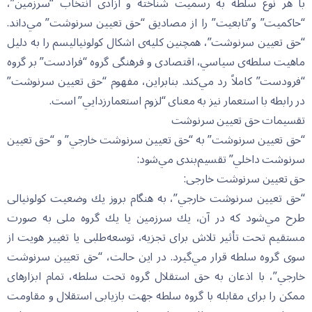
با هر نوع سلطه به رسميت شناخته و آزادى انتخاب “سرزمين”،
“حاكميت” و”تابعيت” را از مصاديق “حق تعيين سرنوشت” مي‌داند.
“حق تعيين سرنوشت”، همچنين كليه‌ى اشكال كولونياليسم را به دليل
ماهيت سلطه‌ى سياسي، اقتصادى و فرهنگى گروه “فرادست” بر گروه
“فرودست” كاملاً رد مي‌كند. بنابراين، مفهوم “حق تعيين سرنوشت”
در رابطه با استعمار نيز به معناى “لزوم استعمارزدايي” است.
تقسيمات حق تعيين سرنوشت
“حق تعيين سرنوشت” به “حق تعيين سرنوشت خارجي” و “حق تعيين
سرنوشت داخلي” تقسيم‌بندى مي‌شود:
حق تعیین سرنوشت خارجی:
“حق تعيين سرنوشت خارجي”، به هنگام بروز يك وضعيت كولونيالى
طرح مي‌شود كه در آن، يك سرزمين يا يك گروه ملى به صورت
مستقيم تحت تأثير تلاش براى تجزيه، توسعه‌طلبى يا تغيير هويت از
سوى گروه سلطه قرار مي‌گيرد. در اين حالت، “حق تعيين سرنوشت
خارجي”، با اذعان به حق استقلال گروه تحت سلطه، تمام ابزارهاى
ممكن را براى مقابله با گروه سلطه جهت بازيابى استقلال و مقاومت