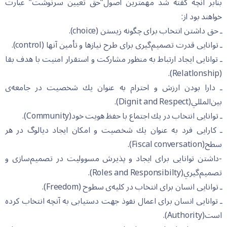
بنابر آنچه گفته شد مهمترين اصول”حق تعيين سرنوشت” عبارت
خواهند بود از:
ـ حق داشتن انتخاب براى چگونه زيستن (choice).
ـ توانايى قدرت تصميم‌گيرى براى طرح نيازها و تأمين آنها (control).
ـ توانايى ايجاد ارتباط به منظور مشاركت و استقرار امنيت با هدف بقا
(Relatlonship).
ـ دارا بودن ارزش و احترام به عنوان يك شخصيت در جامعه‌ى
بين‌المللي(Dignit and Respect).
ـ توانايى انتخاب در يك اجتماع با حفظ هويت خود(Community).
ـ كارايى فرد به عنوان يك شخصيت و امكان ايجاد ديالوگ در هر
سطح(Fiscal conversation).
-داشتن توانايى براى ايجاد و پذيرش مسووليت در تصميم‌سازى و
تصميم‌گيري(Roles and Responsibilty).
ـ توانايى انسان براى انتخاب در كليه‌ى سطوح (Freedom).
ـ توانايى انسان براى اعمال نفوذ جهت دستيابى به آنچه انتخاب كرده
است(Authority).