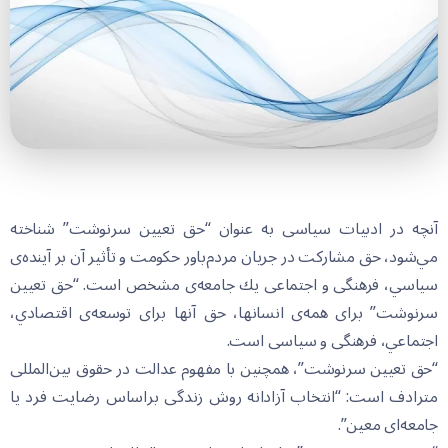
آنچه در ادبيات سياسى به عنوان “حق تعيين سرنوشت” شناخته
مي‌شود، حق مشاركت در جريان مردم‌باور حكومت و تأثير آن بر آينده‌ى
سياسي، فرهنگى و اجتماعى يك جامعه‌ى مشخص است. “حق تعيين
سرنوشت” براى همه‌ى انسانها، حق آنها براى توسعه‌ى اقتصادي،
اجتماعي، فرهنگى و سياسى است.
“حق تعيين سرنوشت”، همچنين با مفهوم عدالت در حقوق بين‌المللى
مترادف است: “انتخاب آزادانه روش زندگى براساس رضايت فرد يا
جامعه‌اى معين”.