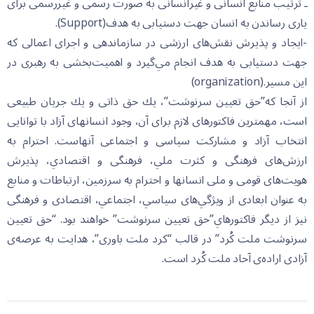
ـ ترتيب منابع انسانى و غيرانسانى به صورت رسمى و غيررسمى براى
يارى رساندن به انسان جهت دستيابى به هدف(Support).
-ايجاد و پذيرش نقش‌هاى ارزشى در سازماندهى و اجراى اعمالى كه
جهت دستيابى به هدف انجام مي‌گيرد و اهميت‌بخشى به رهبرى در
اين مسير.(organization)
از آنجا كه”حق تعيين سرنوشت”، يك حق ذاتى و يك جريان طبيعى
است، مهمترين فاكتورهاى لازم براى آن، وجود انسانهاى آزاد با توانايى
انتخاب آزاد و مشاركت سياسى و اجتماعى آنهاست. احترام به
ارزش‌هاى فرهنگى و كثرت ملي، فرهنگى و اقتصادي، پذيرش
هويت‌هاى قومى و ملى انسانها و احترام به سرزمين، ارتباطات و منابع
به عنوان ابعادى از ويژگي‌هاى سياسي، اجتماعي، اقتصادى و فرهنگى
نيز از ديگر فاكتورهاي”حق تعيين سرنوشت” خواهند بود. “حق تعيين
سرنوشت ملت كُرد” در قالب “کرد ملت باوری”، هدايت به عرصه‌ى
آزادى اراده‌ى آحاد ملت كُرد است.