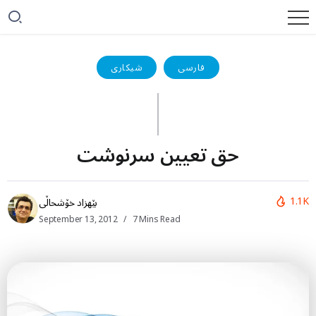
فارسی
شیکاری
حق تعيين سرنوشت
1.1K
بێهزاد خۆشحاڵی
September 13, 2012
7 Mins Read