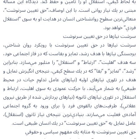
به لحاظ كيفي، استقلال او را تأمين و حفظ كند. ديدگاه اين مساله
مبتنى بر يك نياز روانى است. با اين اوصاف،”حق تعيين سرنوشت”،
متعالي‌ترين سطوح روانشناختى انسان در هدايت او به سوى “استقلال
فردي” خواهد بود.
سرشت نيازها در حق تعيين سرنوشت
سرشت نيازها در حق تعيين سرنوشت با رويكرد روان شناختي،
برجستگى نيازها با هدف رشد، تمايز و بقاست كه در فاز اجتماعى خود،
سه هدف “اهليت”، “ارتباط” و “استقلال” را متلبور مي‌سازد. بنابراين
“رشد”، “تمايز” و “بقا” كه در يك سطح كيفي، نتيجه‌ى انگيزش تمايل و
هدف در تئورى نيازهاى اوليه (نيازهاى عامل تداوم حيات در محيط
طبيعي) به شمار مي‌آيند، با حركت عمودى به سوى اهليت، ارتباط و
استقلال در تئورى نيازهاى ثانويه (نيازهاى پردازش شده از طريق نيروى
عقلاني)، ظرفيت‌هاى بالقوه‌ى فرد را براى ورود به گروه اجتماعى
آماده‌ى فعليت مي‌سازند. بنيادي‌ترين نتيجه‌ى نياز ثانوى (استقلال)،
عامل تمايل به “حق تعيين سرنوشت” در يك انسان طبيعى است.
حق تعيين سرنوشت به مثابه يك مفهوم سياسى و حقوقي