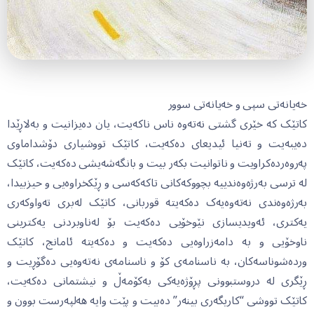
خەیانەتی سپی و خەیانەتی سوور
کاتێک کە خێری گشتی نەتەوە ناس ناکەیت، یان دەیزانیت و بەلاڕێدا
دەیبەیت و تەنیا ئیدیعای دەکەیت، کاتێک تووشیاری دۆشداماوی
پەروەردەکراویت و ناتوانیت بکەر بیت و بانگەشەیشی دەکەیت، کاتێک
لە ترسی بەرژەوەندییە بچووکەکانی تاکەکەسی و ڕێکخراوەیی و حیزبیدا،
بەرژەوەندی نەتەوەیەک دەکەیتە قوربانی، کاتێک لەبری تەواوکەری
یەکتری، ئەویدیسازی نێوخۆیی دەکەیت بۆ لەناوبردنی یەکترینی
ناوخۆیی و بە دامەزراوەیی دەکەیت و دەکەیتە ئامانج، کاتێک
وردەشوناسەکان، بە ناسنامەی کۆ و ناسنامەی نەتەوەیی دەگۆڕیت و
ڕێگری لە دروستبوونی پڕۆژەیەکی بەکۆمەڵ و نیشتمانی دەکەیت،
کاتێک تووشی “کاریگەری بینەر” دەبیت و پێت وایە هەلپەرست بوون و