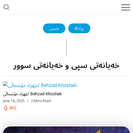
ڕوانگە
تێبینی
خەیانەتی سپی و خەیانەتی سوور
بێهزاد خۆشحاڵی/ Behzad Khoshali
June 16, 2025
2 Mins Read
802