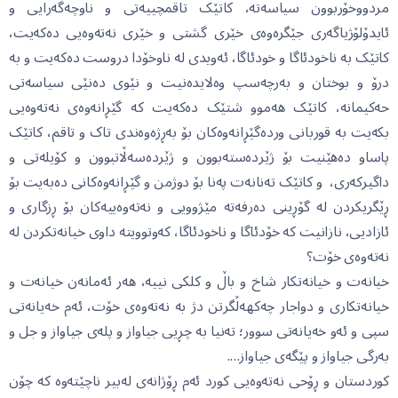
مردووخۆربوون سیاسەتە، کاتێک تاقمچییەتی و ناوچەگەرایی و
ئایدۆلۆژیاگەری جێگرەوەی خێری گشتی و خێری نەتەوەیی دەکەیت،
کاتێک بە ناخودئاگا و خودئاگا، ئەویدی لە ناوخۆدا دروست دەکەیت و بە
درۆ و بوختان و بەرچەسپ وەلایدەنیت و نێوی دەنێی سیاسەتی
حەکیمانە، کاتێک هەموو شتێک دەکەیت کە گێڕانەوەی نەتەوەیی
بکەیت بە قوربانی وردەگێڕانەوەکان بۆ بەڕژەوەندی تاک و تاقم، کاتێک
پاساو دەهێنیت بۆ ژێردەستەبوون و ژێردەسەڵاتبوون و کۆیلەتی و
داگیرکەری، و کاتێک تەنانەت پەنا بۆ دوژمن و گێڕانەوەکانی دەبەیت بۆ
ڕێگریکردن لە گۆڕینی دەرفەتە مێژوویی و نەتەوەییەکان بۆ ڕزگاری و
ئازادیی، نازانیت کە خۆدئاگا و ناخودئاگا، کەوتوویتە داوی خیانەتکردن لە
نەتەوەی خۆت؟
خیانەت و خیانەتکار شاخ و باڵ و کلکی نییە، هەر ئەمانەن خیانەت و
خیانەتکاری و دواجار چەکهەڵگرتن دژ بە نەتەوەی خۆت، ئەم خەیانەتی
سپی و ئەو خەیانەتی سوور؛ تەنیا بە چڕیی جیاواز و پلەی جیاواز و جل و
بەرگی جیاواز و پێگەی جیاواز….
کوردستان و ڕۆحی نەتەوەیی کورد ئەم ڕۆژانەی لەبیر ناچێتەوە کە چۆن