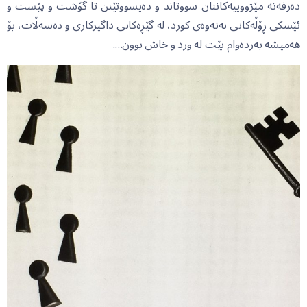
دەرفەتە مێژووییەکانتان سووتاند و دەیسووتێنن تا گۆشت و پێست و
ئێسکی ڕۆڵەکانی نەتەوەی کورد، لە گێڕەکانی داگیرکاری و دەسەڵات، بۆ
هەمیشە بەردەوام بێت لە ورد و خاش بوون….