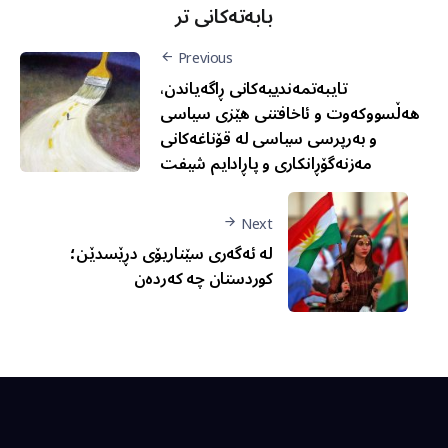
بابەتەکانی تر
Previous
تایبەتمەندییەکانی ڕاگەیاندن،
هەڵسووکەوت و ئاخافتنی هێزی سیاسی
و بەرپرسی سیاسی لە قۆناغەکانی
مەزنەگۆڕانکاری و پاڕادایم شیفت
Next
لە ئەگەری سێناریۆی دڕێسدێن؛
کوردستان چە کەردەن