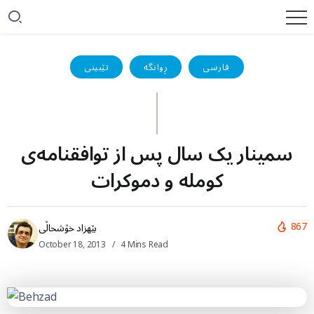
فارسی
ڕوانگە
تێبینی
سمينار يک سال پس از توافقنامه‌ی
کومله و دموکرات
867
بێهزاد خۆشحاڵی
October 18, 2013
4 Mins Read