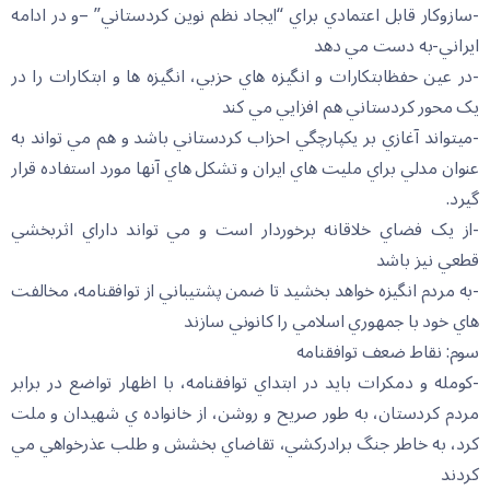
-سازوکار قابل اعتمادي براي “ايجاد نظم نوين کردستاني” –و در ادامه
ايراني-به دست مي دهد
-در عين حفظابتکارات و انگيزه هاي حزبي، انگيزه ها و ابتکارات را در
يک محور کردستاني هم افزايي مي کند
-ميتواند آغازي بر يکپارچگي احزاب کردستاني باشد و هم مي تواند به
عنوان مدلي براي مليت هاي ايران و تشکل هاي آنها مورد استفاده قرار
گيرد.
-از يک فضاي خلاقانه برخوردار است و مي تواند داراي اثربخشي
قطعي نيز باشد
-به مردم انگيزه خواهد بخشيد تا ضمن پشتيباني از توافقنامه، مخالفت
هاي خود با جمهوري اسلامي را کانوني سازند
سوم: نقاط ضعف توافقنامه
-کومله و دمکرات بايد در ابتداي توافقنامه، با اظهار تواضع در برابر
مردم کردستان، به طور صريح و روشن، از خانواده ي شهيدان و ملت
کرد، به خاطر جنگ برادرکشي، تقاضاي بخشش و طلب عذرخواهي مي
کردند