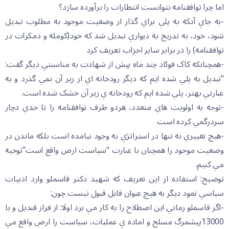
اما چرا توافقنامه نتوانست انتظارات را برآورده سازد؟
-به جاي آنکه به پلي براي گذار از وضعيت موجود به مطلوب تبديل
شود، خود، به تدريج به ديواري تبديل شد که خود(کومله و دمکرات در
توافقنامه) را در برابر ساير احزاب تعريف کرد
-همچنانکه کاک فوئاد چند ماه پيش از شهادت به مناسبتي ديگر گفت:
“تبديل به پلي شده ايم که ديگر رودخانه اي از زير آن نمي گذرد و به
عبارتي بهتر، پلي شده ايم که رودخانه ي زير آن خشک شده است.
-توجه به اولويت هاي متعدد، هردو طرف توافقنامه را تا حدي دچار
سردرگمي کرده است
-هيچ تغييري نه تنها در استراتژي به وجود نيامده است بلکه ماندن در
وضعيت موجود را همچنان با عبارت “سياست ارض واقع است”توجيه
مي کنيم.
توضيح: استفاده از اين تعريف که شهيد دکتر قاسملو وارد ادبيات
سياسي نمود ديگر به هيچ عنوان قابل قبول نيست چون:
-اگر قاسملو زماني اين اصطلاح را به کار مي برد اولا: از فراز قنديل و با
13000پيشمرگ مسلح و اماده ي عمليات، سياست را ارض واقع مي