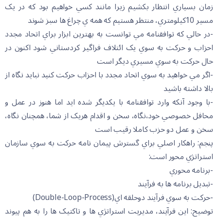
زمان بسياري انتظار بکشيم زيرا مانند کسي خواهيم بود که در يک
مسير 10کيلومتري، منتظر هستيم که همه ي چراغ ها سبز شوند
-در حالي که توافقنامه مي توانست به بهترين ابزار براي اتحاد مجدد
احزاب و حرکت به سوي يک ائتلاف فراگير کردستاني شود اکنون در
حال حرکت به سوي مسيري ديگر است
-اگر مي خواهيد به سوي اتحاد مجدد با احزاب حرکت کنيد نبايد نگاه از
بالا داشته باشيد
-با وجود آنکه وارد توافقنامه با يکديگر شده ايد اما هنوز در عمل و
محافل خصوصي خود،نگاه، سخن و اقدام هريک از شما، همچنان نگاه،
سخن و عمل دو حزب کاملا رقيب است
پنجم: راهکار اصلي براي گسترش پيمان نامه حرکت به سوي سازمان
استراتژي محور است:
-برنامه محوري
-تبديل برنامه ها به فرآيند
-حرکت به سوي فرآيند دوحلقه اي(Double-Loop-Process)
توضيح: اين فرآيند، مديريت استراتژي ها و تاکتيک ها را به هم پيوند