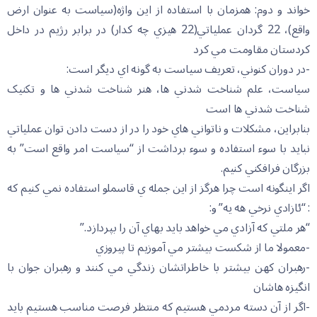
خواند و دوم: همزمان با استفاده از اين واژه(سياست به عنوان ارض
واقع)، 22 گردان عملياتي(22 هيزي چه کدار) در برابر رژيم در داخل
کردستان مقاومت مي کرد
-در دوران کنوني، تعريف سياست به گونه اي ديگر است:
سياست، علم شناخت شدني ها، هنر شناخت شدني ها و تکنيک
شناخت شدني ها است
بنابراين، مشکلات و ناتواني هاي خود را در از دست دادن توان عملياتي
نبايد با سوء استفاده و سوء برداشت از “سياست امر واقع است” به
بزرگان فرافکني کنيم.
اگر اينگونه است چرا هرگز از اين جمله ي قاسملو استفاده نمي کنيم که
: “ئازادي نرخي هه يه” و:
“هر ملتي که آزادي مي خواهد بايد بهاي آن را بپردازد.”
-معمولا ما از شکست بيشتر مي آموزيم تا پيروزي
-رهبران کهن بيشتر با خاطراتشان زندگي مي کنند و رهبران جوان با
انگيزه هاشان
-اگر از آن دسته مردمي هستيم که منتظر فرصت مناسب هستيم بايد