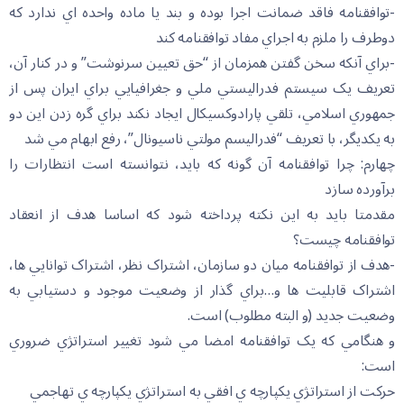
-توافقنامه فاقد ضمانت اجرا بوده و بند يا ماده واحده اي ندارد که
دوطرف را ملزم به اجراي مفاد توافقنامه کند
-براي آنکه سخن گفتن همزمان از “حق تعيين سرنوشت” و در کنار آن،
تعريف يک سيستم فدراليستي ملي و جغرافيايي براي ايران پس از
جمهوري اسلامي، تلقي پارادوکسيکال ايجاد نکند براي گره زدن اين دو
به يکديگر، با تعريف “فدراليسم مولتي ناسيونال”، رفع ابهام مي شد
چهارم: چرا توافقنامه آن گونه که بايد، نتوانسته است انتظارات را
برآورده سازد
مقدمتا بايد به اين نکته پرداخته شود که اساسا هدف از انعقاد
توافقنامه چيست؟
-هدف از توافقنامه ميان دو سازمان، اشتراک نظر، اشتراک توانايي ها،
اشتراک قابليت ها و…براي گذار از وضعيت موجود و دستيابي به
وضعيت جديد (و البته مطلوب) است.
و هنگامي که يک توافقنامه امضا مي شود تغيير استراتژي ضروري
است:
حرکت از استراتژي يکپارچه ي افقي به استراتژي يکپارچه ي تهاجمي