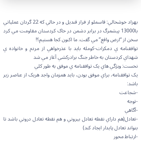
بهزاد خوشحالي: قاسملو از فراز قنديل و در حالي که 22 گردان عملياتي
با13000 پيشمرگ در برابر دشمن در خاک کردستان مقاومت مي کرد
سخن از “ارض واقع” مي گفت. ما اکنون کجا هستيم؟!
توافقنامه ي دمکرات-کومله بايد با عذرخواهي از مردم و خانواده ي
شهداي کردستان به خاطر جنگ برادرکشي آغاز مي شد
نخست: ويژگي هاي يک توافقنامه ي موفق به طور کلي
يک توافقنامه، براي موفق بودن، بايد همزمان واجد هريک از عناصر زير
باشد:
-شجاعت
-توجه
-آگاهي
-تعادل(هم داراي نقطه تعادل بيروني و هم نقطه تعادل دروني باشد تا
بتواند تعادل پايدار ايجاد کند)
-ارتباط محور