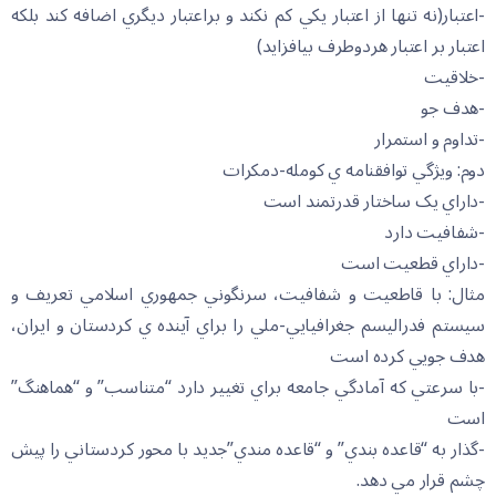
-اعتبار(نه تنها از اعتبار يکي کم نکند و براعتبار ديگري اضافه کند بلکه
اعتبار بر اعتبار هردوطرف بيافزايد)
-خلاقيت
-هدف جو
-تداوم و استمرار
دوم: ويژگي توافقنامه ي کومله-دمکرات
-داراي يک ساختار قدرتمند است
-شفافيت دارد
-داراي قطعيت است
مثال: با قاطعيت و شفافيت، سرنگوني جمهوري اسلامي تعريف و
سيستم فدراليسم جغرافيايي-ملي را براي آينده ي کردستان و ايران،
هدف جويي کرده است
-با سرعتي که آمادگي جامعه براي تغيير دارد “متناسب” و “هماهنگ”
است
-گذار به “قاعده بندي” و “قاعده مندي”جديد با محور کردستاني را پيش
چشم قرار مي دهد.