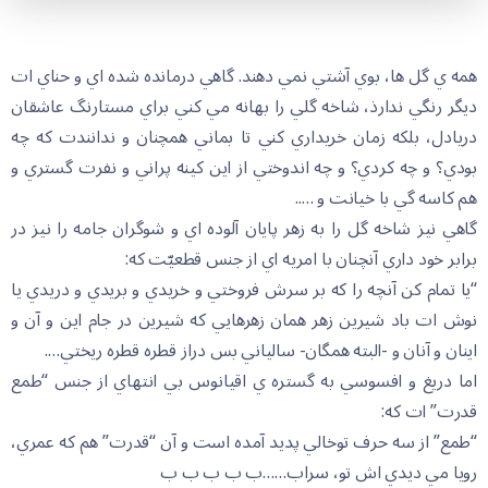
همه ي گل ها، بوي آشتي نمي دهند. گاهي درمانده شده اي و حناي ات
ديگر رنگي ندارذ، شاخه گلي را بهانه مي کني براي مستارنگ عاشقان
دريادل، بلکه زمان خريداري کني تا بماني همچنان و ندانندت که چه
بودي؟ و چه کردي؟ و چه اندوختي از اين کينه پراني و نفرت گستري و
هم کاسه گي با خيانت و …..
گاهي نيز شاخه گل را به زهر پايان آلوده اي و شوگران جامه را نيز در
برابر خود داري آنچنان با امريه اي از جنس قطعيّت که:
“يا تمام کن آنچه را که بر سرش فروختي و خريدي و بريدي و دريدي يا
نوش ات باد شيرين زهر همان زهرهايي که شيرين در جام اين و آن و
اينان و آنان و -البته همگان- سالياني بس دراز قطره قطره ريختي….
اما دريغ و افسوسي به گستره ي اقيانوس بي انتهاي از جنس “طمع
قدرت” ات که:
“طمع” از سه حرف توخالي پديد آمده است و آن “قدرت” هم که عمري،
رويا مي ديدي اش تو، سراب……ب ب ب ب ب