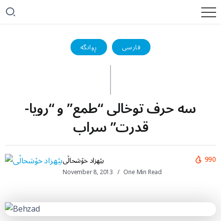
فارسی
ڕوانگە
سه حرف توخالی “طمع” و “رويا-
قدرت” سراب
990
بێهزاد خۆشحاڵی
November 8, 2013
One Min Read