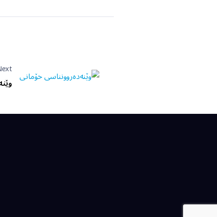
Next
وێنە