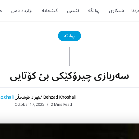
ەتا
شیکاری
ڕوانگە
تێبینی
کتێبخانە
بژاردە باس
م
ڕوانگە
سەربازی چیرۆکێکی بێ کۆتایی
بێهزاد خۆشحاڵی/ Behzad Khoshali
October 17, 2025
2 Mins Read