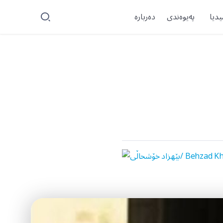
یدیا
پەیوەندی
دەربارە