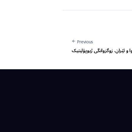
Previous
 و ئێران، زوگزوانگی ژیوپۆلیتیک