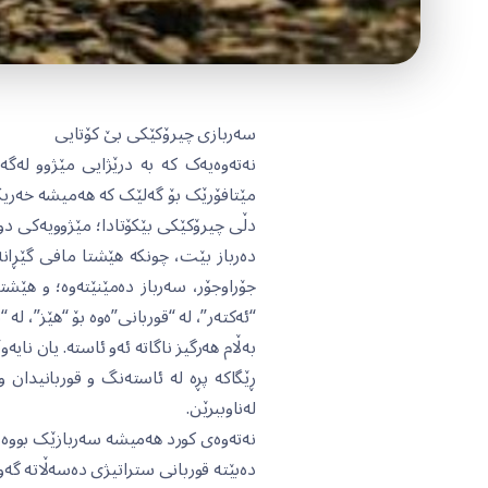
سەربازی چیرۆکێکی بێ کۆتایی
نەتەوەیەک کە بە درێژایی مێژوو لەگە
مێتافۆرێک بۆ گەلێک کە هەمیشە خەریکی
دڵی چیرۆکێکی بێکۆتادا؛ مێژوویەکی دوو
دەرباز بێت، چونکە هێشتا مافی گێڕان
جۆراوجۆر، سەرباز دەمێنێتەوە؛ و هێشتا 
“ئەکتەر”، لە “قوربانی”ەوە بۆ “هێز”، لە “
بەڵام هەرگیز ناگاتە ئەو ئاستە. یان نایە
ڕێگاکە پڕە لە ئاستەنگ و قوربانیدان 
لەناوببرێن.
نەتەوەی کورد هەمیشە سەربازێک بووە کە
دەبێتە قوربانی ستراتیژی دەسەڵاتە گەو