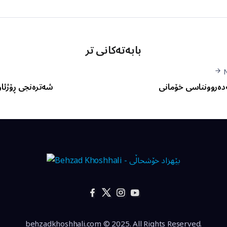
بابەتەکانی تر
دەروونناسی خۆمانی
شەترەنجی ڕۆژئاوا
behzadkhoshhali.com © 2025. All Rights Reserved.