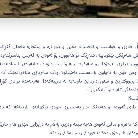
ڵ خەون و خواست و ئەفسانە دەژی و دووبارە و سێجارە هەمان گێڕانەو
 شەڕێکی بێکۆتاییە؛ شەڕێک بۆ هەبوون، بۆ ئەوەی بە فەرمی بناسرێتەوە، 
ر و درێژی بەرخۆدان و سەرکوت و هیوا و دووبارە بنیاتنانەوەی ناسنامە؛ نە
ەوەی خۆی بە تەواوی بەدەست نەهێناوە؛ وەک سەربازی شەترەنجێک کە دەت
بچووکترین و سنووردارترین پارچەیە لە یارییەکەدا؛ هەرچەندە توانای گۆڕان
بێدەنگی”یەوە بۆ “بانگەواز”.
وێت؟!
و یاری گەورەتر و هەندێک جار یەخسیری خودی پێکهاتەی یارییەکە، کە دە
 بەهرە و مافی ئەوەی هەیە ببێتە وەزیر، بەڵام بە درێژایی مێژوو هەر جا
رەکان یان خۆی دەکاتە قوربانی سوارەکانی دیکە.