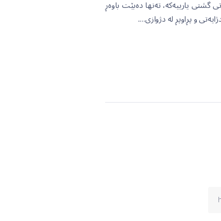
ی گشتی یارییەکە، تەنها دەبێت باوەڕ
یەتی و پڕاوپڕ لە دژوازی….