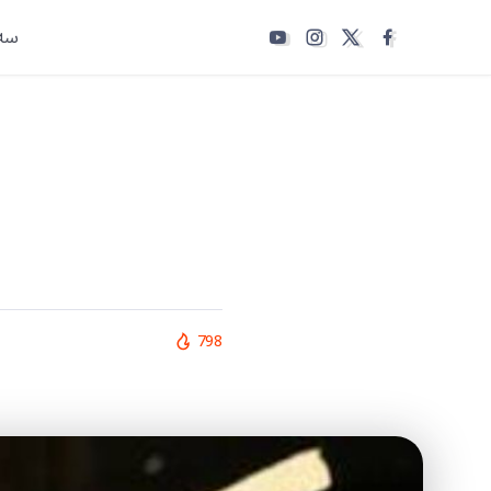
سەر
798