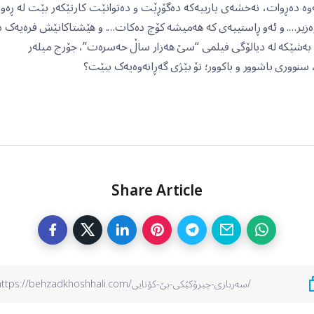
ە دەڕوات، نەخشەی یارییەکە دەگۆڕێت و دەتوانێت کارتێکەر بێت لە ڕەوت
ەزیر…. و ئەو ڕاستییەی کە هەمیشە کۆچ دەکات…. و هێشتاکانێش فرەیەک دژا
، بەشێکە لە دیالۆگی فیلمی “سێ هەزار ساڵ حەسرەت”، جۆرج میلەر
سنووری باشوور و باکوور؛ تۆ بێژی گەڕانەوەیەک ببێت؟
Share Article