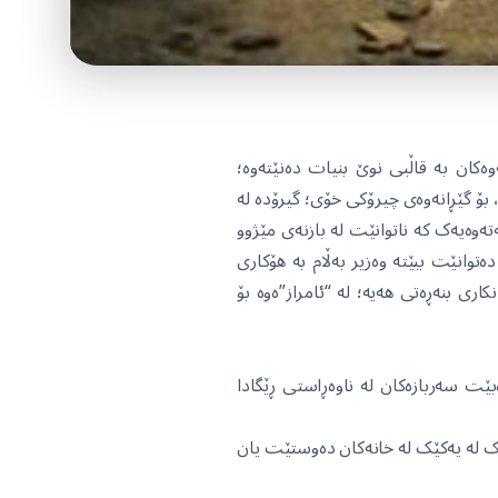
ەکان بە قاڵبی نوێ بنیات دەنێتەوە؛
بۆ گێڕانەوەی چیرۆکی خۆی؛ گیرۆدە لە
تەوەیەک کە ناتوانێت لە بازنەی مێژوو
وانێت ببێتە وەزیر بەڵام بە هۆکاری
کاری بنەڕەتی هەیە؛ لە “ئامراز”ەوە بۆ
بێت سەربازەکان لە ناوەڕاستی ڕێگادا
رێک لە یەکێک لە خانەکان دەوستێت یان