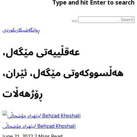
Type and hit Enter to search
ڕوانگە
شیکاری
کوردی
عەقڵییەتی مێگەل،
هەڵسووکەوتی مێگەل، ئێران،
ڕۆژهەڵات
بێهزاد خۆشحاڵی/ Behzad Khoshali
June 21, 2022
2 Mins Read