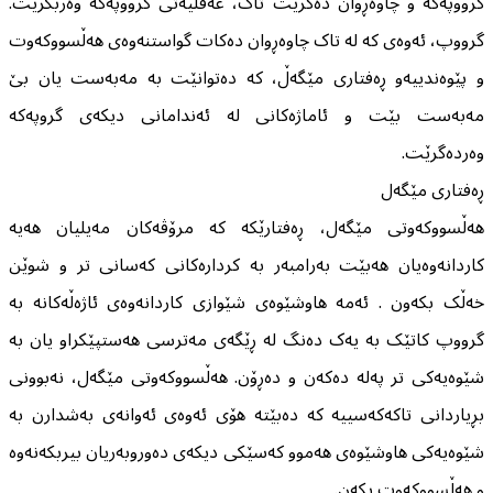
گرووپەکە و چاوەڕوان دەکرێت تاک، عەقڵیەتی گرووپەکە وەربگرێت.
گرووپ، ئەوەی کە لە تاک چاوەڕوان دەکات گواستنەوەی هەڵسووکەوت
و پێوەندییەو ڕەفتاری مێگەڵ، که دەتوانێت بە مەبەست یان بێ
مەبەست بێت و ئاماژەکانی لە ئەندامانی دیکەی گروپەکە
وەردەگرێت.
ڕەفتاری مێگەل
هەڵسووکەوتی مێگەل، ڕەفتارێکە کە مرۆڤەکان مەیلیان هەیە
کاردانەوەیان هەبێت بەرامبەر بە کردارەکانی کەسانی تر و شوێن
خەڵک بکەون . ئەمە هاوشێوەی شێوازی کاردانەوەی ئاژەڵەکانە بە
گرووپ کاتێک بە یەک دەنگ لە ڕێگەی مەترسی هەستپێکراو یان بە
شێوەیەکی تر پەلە دەکەن و دەڕۆن. هەڵسووکەوتی مێگەل، نەبوونی
بڕیاردانی تاکەکەسییە کە دەبێتە هۆی ئەوەی ئەوانەی بەشدارن بە
شێوەیەکی هاوشێوەی هەموو کەسێکی دیکەی دەوروبەریان بیربکەنەوە
و هەڵسووکەوت بکەن.