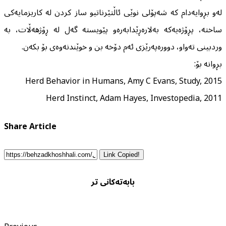
لەو بڕوایەدام کە شەپۆلی نوێی ئاڵتێرناتیو ساز کردن لە کاریزمایەکی
ساختە، پڕۆژەیەکە بەلارەڕێدابەرەو پێویستە گەل لە ڕۆژهەڵات، بە
وردبینی تەواو، دوورەپەرێزی ئەم دۆخە بن و خوێندنەوەی بۆ بکەن.
بڕوانە بۆ:
Herd Behavior in Humans, Amy C Evans, Study, 2015
Herd Instinct, Adam Hayes, Investopedia, 2011
Share Article
Link Copied!
بابەتەکانی تر