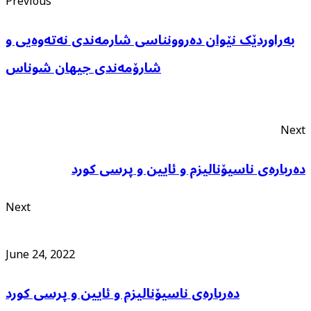
Previous
بەراوردێک نێوان دەروونناسی شارمەندی نەتەوەیی و
شارۆمەندی جیهان شوناس
Next
دەربارەی ناسیۆنالیزم و ئایین و پرسی کورد
Next
June 24, 2022
دەربارەی ناسیۆنالیزم و ئایین و پرسی کورد