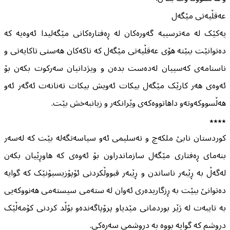
عەقڵیەتی مێگەل
یەکێک لە مەترسییە گەورەکان لە ڕەفتارەکانی مێگەلیدا ئەوەیە کە
دەتوانێت ببێتە هۆی عەقڵیەتی مێگەل کە تاکەکان هەستی تاکایەتی و
ناسنامەی کەسییان لەدەست بدەن و ویژدانیان سەرکوت بکەن بۆ
ئەوەی هەر کارێک مێگەل بیکات ئەویش بیکات تەنانەت ئەگەر ئەو
هەڵسووکەوتەو داهاتووەکەی وێرانکەر و زیانبەخش بێت.
٭٭٭٭
کوردستان نابێ ملکەچ و تەسلیمی ئەو سیاسەتگەلە بێت کە لەسەر
بنەمای ڕەفتاری مێگەل سازماندراون بۆ ئەوەی کە هاوڕێیان بکەن
لەگەڵ بە ڕێبەر ناساندن و ڕێبەر قبووڵکردنی ئۆپۆزیسیۆنێک کە گوایە
دەتوانێ ببێت بە ڕزگاریدەری ئەوان لە ستەمی سیستەمی هەنووکەیی
بە تایبەت لە ژێر بوردمانی مێدیاو پرۆپاگەندەو بۆڵد کردنی کۆمەڵێک
دروشم کە گوایە بووە بە دروشمی سەرەکی.