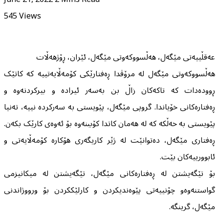
545
Views
عەقڵییەتی مێگەل، هەڵسووکەوتی مێگەل، ئێران، ڕۆژهەڵات
هەڵسووکەوتی مێگەل لە مرۆڤدا ڕەفتارێکی کۆمەڵایەتییە کە کاتێک
ڕوودەدات کە تاکەکان زاڵ بن بەسەر ئیرادە و بیرکردنەوە و
ڕەفتارەکانی خۆیاندا. گروپی مێگەل، پێویستی بە سەرکردە نییە، تەنیا
پێویستی بە خەڵکە کە لە هەمان کاتدا کۆببنەوە بۆ ئەوەی کارێک بکەن.
ڕەفتاری مێگەل، دەتوانێت لە ژێر کاریگەری هۆکارە کۆمەڵایەتی و
ئابوورییەکان بێت.
بۆ تێگەیشتن لە ڕەفتارەکانی مێگەل، تێگەیشتن لە میکانیزمی
گواستنەوەو چۆنییەتی پێوەندیکردن و کارلێککردن بۆ ورووژاندنی
مێگەل، گرینگە.