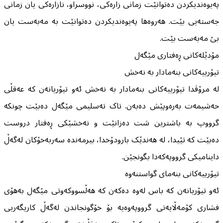
پەیوەندیکردن دەتوانێت زمانی زارەکی، نووسراو، نازارەکی یان زمانی
جەستەیی بێت. هەروەها پەیوەندیکردن دەتوانێت بە مەبەست یان
بێ مەبەست بێت.
مۆدێلەکانی ڕەفتاری مێگەل
تیۆرییەکانی بنەمادار بە نەخش
لە مرۆڤدا تیۆرییەکانی بنەمادار بە نەخش ئەو تیۆریانەن کە عەقڵی
حەشیمەت بەرەوپێش دەبەن. تاک تەسلیمی مێگەل دەبێت چونکە
گرووپ بە باشترین شت دەزانێت و نەخشێکی ڕەفتار دروست
دەبێت کە تێیدا، لە هەندێک بارودۆخدا، بیرمەندە سەربەخۆکان لەگەڵ
داینامیکی گرووپەکەدا بگونجێن.
تیۆرییەکانی بنەمای گواستنەوە
ئەو تیۆریانەن که باس لەوە دەکەن کە هەڵسووکەوتی مێگەل بەهۆی
فشاری کۆمەڵایەتی گرووپەوەیە بۆ خۆگونجاندن لەگەڵ کاریگەریی