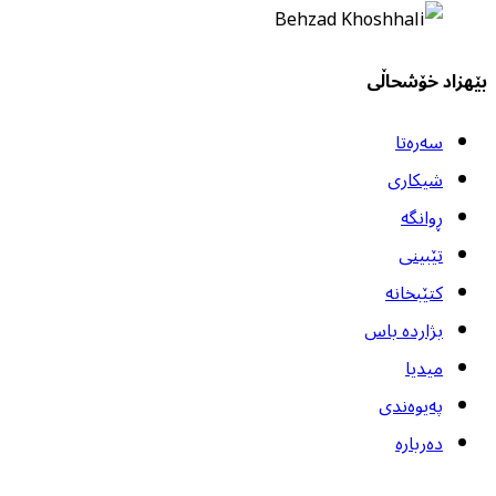
بێهزاد خۆشحاڵی
سەرەتا
شیکاری
ڕوانگە
تێبینی
کتێبخانە
بژاردە باس
میدیا
پەیوەندی
دەربارە