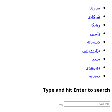
سەرەتا
شیکاری
ڕوانگە
تێبینی
کتێبخانە
بژاردە باس
میدیا
پەیوەندی
دەربارە
Type and hit Enter to search