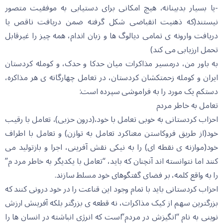
-یا بسیار بدبینانه، هیچ امکانی برای دستیابی به موفقیت متصور
نیستند(که ذهنیت انقباضی شکل گرفته ضمن دریافت ناقص یا
دریافت وارونه ی تمامی دیالوگ ها و زبان اندام، همه چیز را غیرقابل
تحمل ارزیابی می کند)
به باور من، درمسیر مذاکرات میان حدکا و حدک، و کومله کردستان
ایران و کومله زحمتکشان کردستان، در تعامل چهارگانه ی هر مذاکره،
دستکم یک مورد را به فراموشی سپرده است:
تعامل به خاطر مردم
احزاب کردستانی به خوبی تعامل با خود،(درون حزبی)، تعامل با رقیب
خود(از طریق فروکاستن معناکرد تعامل به توازن) و تعامل با اطراف
خود(موازنه ی نقطه ای) را به نیکی نقش آفرینی، اجرا و بازتولید می
کنند اما نتوانسته اند آنچنان که باید، “تعامل با یکدیگر به خاطر مرد م”
را به واقع کلمه، بر فضای گفتگوهای خود مسلط سازند.
احزاب کردستانی باید با تمام وجود این قناعت را در خود درونی کنند که
بزرگترین سهم از کیک مذاکرات، نه قطعه ی بزرگتر بلکه آفرینش ارزش
نوینی به نام “انگیزش در مردم”است که انرژی انباشته در انسان ها را