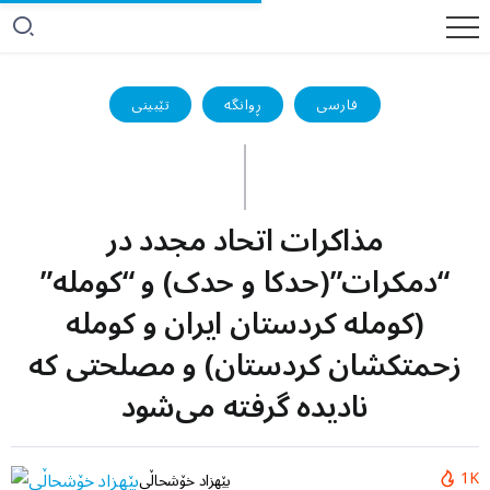
فارسی
ڕوانگە
تێبینی
مذاکرات اتحاد مجدد در
“دمکرات”(حدکا و حدک) و “کومله”
(کومله کردستان ایران و کومله
زحمتکشان کردستان) و مصلحتی که
نادیده گرفته می‌شود
1K
بێهزاد خۆشحاڵی