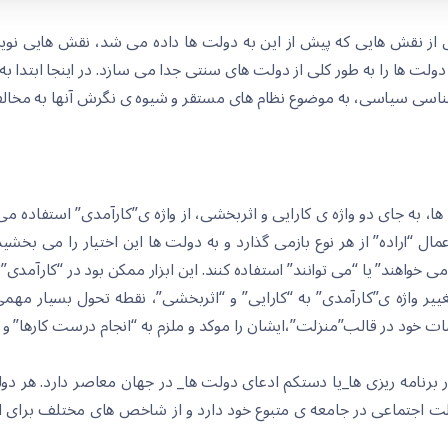
ی از نقش هایی که پیش از این به دولت ها داده می شد، نقش هایی نوی
ولت ها را به طور کلی از دولت های سنتی جدا می سازد. در اینجا ابتدا ب
شناسی سیاسی، به موضوع نظام های مستقر و شیوه ی نگرش آنها به مخالفا
، به جای دو واژه ی کارایی و اثربخشی، از واژه ی”کارآمدی” استفاده می
ال “اراده” از هر نوع بازمی گذارد و به دولت ها این اختیار را می بخشی
ا کند. اما تغییر واژه ی”کارآمدی” به “کارایی” و “اثربخشی”، نقطه تحول بسیا
ت خود در قالب”منزلت”،ایشان را موکد و ملزم به “انجام درست کارها” و “
رنامه ریزی ها_یا دستکم ادعای دولت ها_ در جهان معاصر دارد. هر دو
ت اجتماعی در جامعه ی متبوع خود دارد و از شاخص های مختلف برای ا