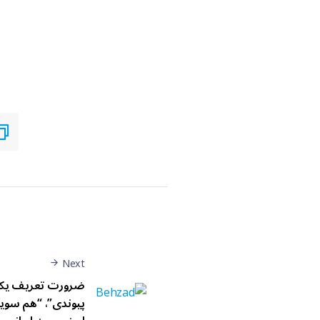
Next
ضرورت تعریف یک 
پیوندی”، “هم سوی