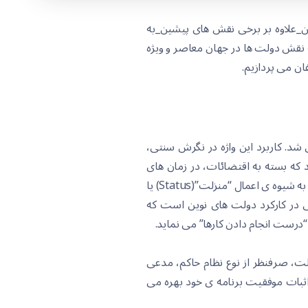
ن_علاوه بر برخی نقش های پیشین_به
ه نقش دولت ها در جهان معاصر و ویژه
ن می پردازیم.
 شد. کاربرد این واژه در نگرش سنتی،
د که بسته به اقتضائات، در زمان های
مختلف، از ابزارهای خود به اشکالی که”می خواهند” یا “می توانند” استفاده کنند. این ابزار ممکن بود در “کارآمدی” به شیوه ی اعمال “منزلت”(Status) یا
ر مهمی در کارکرد دولت های نوین است که
درست انجام دادن کارها” می نماید.
لت، صرفنظر از نوع نظام حاکم، مدعی
ثبات موفقیت برنامه ی خود بهره می