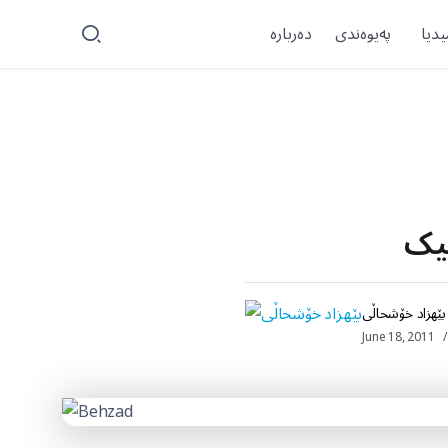
یدیا
پەیوەندی
دەربارە
یک
بێهزاد خۆشحاڵی
June 18, 2011