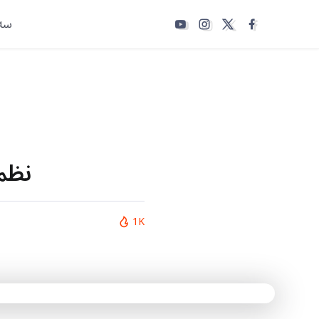
سەر
نظم
1K