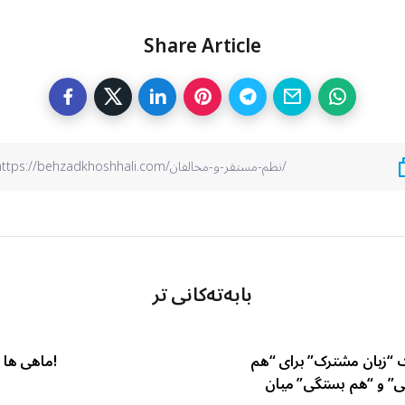
Share Article
بابەتەکانی تر
“زبان مشترک” برای “هم
ماهی ها چقدر اشتباه می کنند!
ی” و “هم بستگی” میان