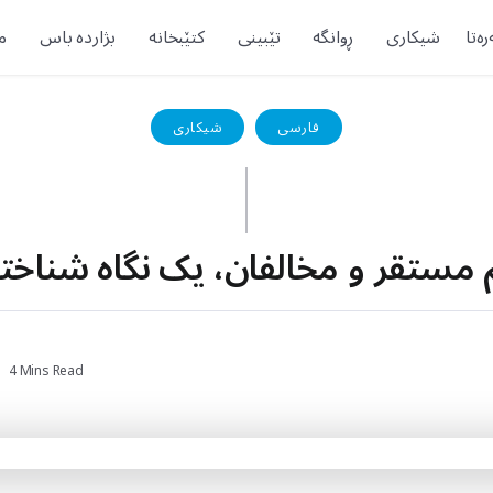
ەتا
شیکاری
ڕوانگە
تێبینی
کتێبخانە
بژاردە باس
م
فارسی
شیکاری
 مستقر و مخالفان، یک نگاه شناخت
4 Mins Read