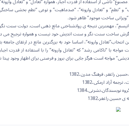
وع” ناشی از استفاده از قدرت اجبار، همواره “تعادل” و “تعادل وارونه” ر
” و “نظم” و “تعادل وارونه”، “ضدماهیت” و نوعی “نظم بخشی ساخت
“ویرانی ساخت موجود” ظاهر شود.
اتیسم”، مهمترین نتیجه ی روانشناختی مانع ذهنی است. دولت سنت نگر، 
 نگرش ساخت سنت نگر و سنت اندیش خود نیست و همواره ترجیح می دهد
 انتخاب”تعادل وارونه”، اساسا خود به بزرگترین مانع در ارتقای جامعه ب
 مواجه با “ناکامی رشد” که “تعادل وارونه” را با استفاده از قدرت اجبا
دیشی” مواجه است هرگز جایی برای بروز و فرصتی برای اظهار وجود پیدا نخ