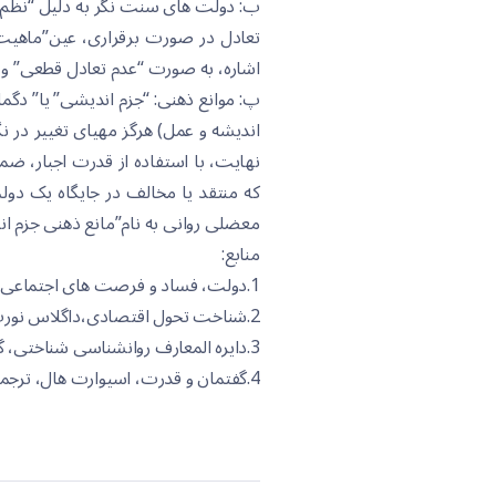
ب: دولت های سنت نگر به دلیل “نظم مصن
تعادل در صورت برقراری، عین”ماهیت
اشاره، به صورت “عدم تعادل قطعی” و 
پ: موانع ذهنی: “جزم اندیشی” یا” دگم
اندیشه و عمل) هرگز مهیای تغییر در
نهایت، با استفاده از قدرت اجبار، ضمن
که منتقد یا مخالف در جایگاه یک دولت
معضلی روانی به نام”مانع ذهنی جزم ان
منابع:
1.دولت، فساد و فرصت های اجتماعی،حسین راغفر، فرهنگ مدرن،1382
2.شناخت تحول اقتصادی،داگلاس نورث، ترجمه آزاد ارمکی،1382
3.دایره المعارف روانشناسی شناختی، گروه نویسندگان،نشرنی،1384
4.گفتمان و قدرت، اسیوارت هال، ترجمه ی حسین راغفر،1382