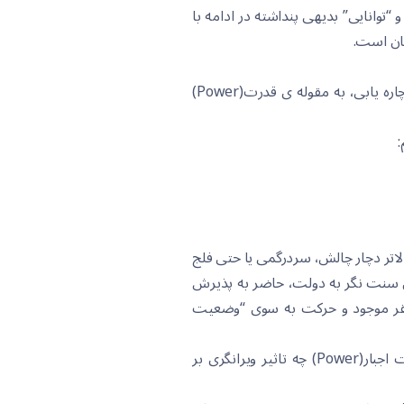
و “توانایی” بدیهی پنداشته در ادامه با
ان است.
اما چرا دولت های با نگرش سنتی، توانا به درک وضعیت نوین نبوده و همچنان با نگاه سنت نگر، در تبیین و چاره یابی، به مقوله ی قدرت(Power)
:
الاتر دچار چالش، سردرگمی یا حتی فلج
ی سنت نگر به دولت، حاضر به پذیرش
مستقر موجود و حرکت به سوی “وضعیت
دولت های سنت نگر به دلیل همین ناتوانی، حتی قادر به تحلیل این موضوع پیش پا افتاده نیستند که قدرت اجبار(Power) چه تاثیر ویرانگری بر