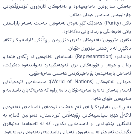
چەمکی سەروەری نەتەوەییەوە و نەتەوەکان ئارەزووی کۆنترۆڵکردنی
چارەنووسی سیاسی خۆیان دەکەن.
پاکی (Purity): هەندێک گێڕانەوەی نەتەوەیی جەخت لەسەر پاراستنی
پاکی فەرهەنگی و زمانەوانی دەکەنەوە.
بکەری مێژوویی: نەتەوەکان بکەری مێژوویین و ڕۆڵێکی کارامە و کارتێکەر
دەگێڕن لە داڕشتنی مێژووی خۆیان.
نواندنەوە (Represantation): ناسنامەی نەتەوەیی لە ڕێگەی هێما و
زمان و هونەر و فۆرمەکانی تری فەرهەنگییەوە بەنواندنەوە دەکرێت،
ئەمەش یارمەتیدەرە بۆ بەهێزکردنی هەستی سەربەخۆیی.
جیهانی نەتەوەکان (World of Nations): سیستەمی نێودەوڵەتی
لەسەر بنەمای نەتەوە سەربەخۆکان دامەزراوە کە هەریەکەیان ناسنامە و
سەروەری خۆیان هەیە.
بە ڕوانینی بەراوردکارانەی ئەم هەشت توخمەی ناسنامەی نەتەوەیی
لەگەڵ هێزە سیاسییەکانی ڕۆژهەڵاتی کوردستان، دەتوانین ئاماژە بە
ئالنگاری پێکهاتەیی و ناسنامەیی بکەین، کە لە ئەنجامدا دەتوانرێ
بگوترێت ئەم هێزانە ڕووبەڕووی قەیرانی ناسنامەی نەتەوەیی بوونەتەوە: