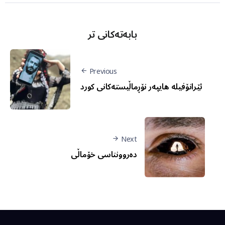
بابەتەکانی تر
Previous
ئێرانۆفیلە هایپەر نۆڕماڵیستەکانی کورد
Next
دەروونناسی خۆماڵی