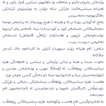
وێنایەکی پەروەردەکراو و شەفاف بۆ داهاتووی سیاسی لاواز ماون و لە
قەیرانە سیاسییەکاندا جارێکی دیکە خۆیان بە چوارچێوەی ئێرانێکی
یەکگرتووەوە دەچەسپێنن.
پەنج: له گوتاری زۆربه ی ئه و هێزانه دا هیچ ڕوونییەک له پێناسەی توخمه
سەرەکییەکانی ناسنامەی کورد و کوردستاندا نییه، ئەمەش وای کردووه
نواندنەوەیەکی ناڕوون و هەندێکجار تێکەڵی (التقاطی) ناسنامەی
نەتەوەیی دروست ببێت.
شەش: ئەم هێزانە زۆرتر سنووردار کراون بە کاردانەوە نەک کردەی
چالاکانە.
حەوت: میدیا و هێما و زمانی وێژمانی و سیاسی و فەرهەنگی هێزە
سیاسییەکانی ڕوژهەڵات، لە کۆمەڵگا دوورن و نوێنەرایەتی مۆدێرن و
ئیلهامبەخشیان نییە و نەیانتوانیوە بچنە ناو خەیاڵی گشتی نەوەی نوێ.
هەشت: هێزە سیاسییەکانی ڕۆژهەڵات سیاسەتێکی دەرەکی و تۆڕێکی
نێودەوڵەتی کاریگەریان نەبووە و بەردەوامیشن لە ئامادەنەبوون لەم
مەیدانەدا.
بە لەبەرچاوگرتنی ئەم هەشت پێکهاتەیە، هێزە سیاسییەکانی ڕۆژهەڵات