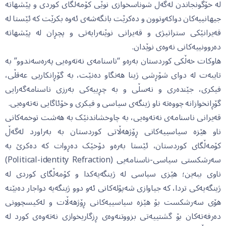
لە خۆگونجاندن لەگەڵ شوناسخوازی نوێی کۆمەڵگای کوردی و پێشهاتە
جیهانییەکان دواکەوتوون و دەکرێت بانگەشەی ئەوە بکرێت کە ئێستا لە
قەیرانێکی ستراتیژی و قەیرانی نوێنەرایەتی و پچڕان لە پێشهاتە
دەروونییەکانی نەوەی نوێدان.
هاوکات خەڵکی کوردستان بەرەو “ناسنامەی نەتەوەیی پەرەسەندوو” بە
تایبەت لە دوای شۆڕشی ژینا هەنگاو دەنێت، بە گۆڕانکاریی عەقڵی،
فیکری، جێندەری و نەسڵی و بە چڕییەکی بەرزی ناسنامەگەرایی
گۆڕانخوازانە چووەتە ناو ژینگەی سیاسی و فیکری و خۆئاگایی نەتەوەیی.
قەیرانی ناسنامەی نەتەوەیی، بە چاوخشاندنێک بە هەشت توخمەکانی
ناو هێزە سیاسییەکانی ڕۆژهەڵاتی کوردستان بە بەراورد لەگەڵ
کۆمەڵگای کوردستان، ئێستا بەرەو دۆخێک دەڕوات کە دەکرێ بە
سەرشکستی سیاسی-ناسنامەیی (Political-identity Refraction)
ناوی ببەین؛ هێزی سیاسی لە ژینگەیەکدا و کۆمەڵگای کوردی لە
ژینگەیەکی تردا، کە جیاوازی شەپۆلەکانی ئەو دوو ژینگەیە دواجار دەبێتە
هۆی سەرشکست بۆ هێزە سیاسییەکانی ڕۆژهەڵات و لەکیسچوونی
دەرفەتەکان بۆ گشتییەتی بزووتنەوەی ڕزگاریخوازی نەتەوەی کورد لە