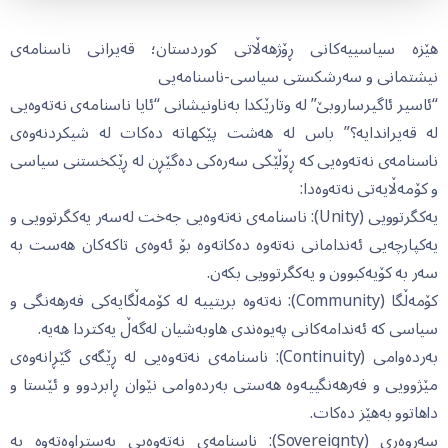
هێزە سیاسییەکانی ڕۆژهەڵاتی کوردستان؛ قەیرانی ناسنامەی
نیشتمانی و سەرشکستی سیاسی-ناسنامەیی
“ئاسیر ئاگیرساروبێ” لە وتارێکدا بەناونیشانی “ئایا ناسنامەی نەتەوەیی
لە قەیراندایە؟” باس لە هەشت پێکهاتە دەکات لە شیکردنەوەی
ناسنامەی نەتەوەیی کە ڕۆڵێکی سەرەکی دەگێڕن لە ڕێکخستنی سیاسی
و کۆمەڵایەتی نەتەوەدا:
یەکگرتوویی (Unity): ناسنامەی نەتەوەیی جەخت لەسەر یەکگرتوویی و
یەکپارچەیی ئەندامانی نەتەوە دەکاتەوە بۆ ئەوەی تاکەکان هەست بە
سەر بە کۆیەکبوون و یەکگرتوویی بکەن.
کۆمەڵگا (Community): نەتەوە بریتییە لە کۆمەڵگایەکی فەرهەنگی و
سیاسی کە ئەندامەکانی پەیوەندی هاوبەشیان لەگەڵ یەکتردا هەیە.
بەردەوامی (Continuity): ناسنامەی نەتەوەیی لە ڕێگەی گێڕانەوەی
مێژوویی و فەرهەنگییەوە هەستی بەردەوامی نێوان ڕابردوو و ئێستا و
داهاتوو بەهێز دەکات.
سەروەری (Sovereignty): ناسنامەی نەتەوەیی بەستراوەتەوە بە