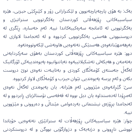
یەک: بە هۆی پارچەپارچەبوون و لێکترازانی زۆر و کێبڕکێی حیزبی، هێزە
سیاسییەکانی ڕۆژهەڵاتی کوردستان یەکگرتوویی ستراتیژی و
یەکگرتوویی لە ئامانجە سەرەکییەکاندا نییە. ئەم خەسارە، ڕێگری لە
دروستبوونی هەستی یەکگرتوویی کردووە و لە ئەنجامدا لاوازی لە
بەرهەمهێنانەوەی هەستێکی نەتەوەیی هاوبەشی لێکەوتووەتەوە.
دوو: هێزە سیاسییەکانی ڕۆژهەڵاتی کوردستان بەهۆی سەرکردایەتی
بەتەمەن و هەیکەلی تەشکیلاتییەوە نەیانتوانیوە پەیوەندییەکی ئۆرگانیک
لەگەڵ جەستەی کۆمەڵگای کوردی و بەتایبەت نەوەی نوێ دروست
بکەن و ئەم پرسە پەیوەندیی نێوان حیزب و کۆمەڵگای لاواز کردووە.
سێ: گێڕانەوەی مێژوویی ئەم هێزانە، یان پەیوەندی لەگەڵ نەوەی
ئەمڕۆدا لەدەستداوە یان دیل بووە لە قەفەسی نۆستالژیای ڕابردوو و لە
ئەنجامدا پڕۆژەی نیشتمانی بەردەوامی مێنتاڵی و دەروونی و مێژوویی
نییە.
چوار: هێزە سیاسییەکانی ڕۆژهەڵات لە ستراتێژی نەتەوەیی خۆیاندا
تووشی ناڕوونی و دژبەیەک و دژوازگۆیی بووگن و لە دروستکردنی