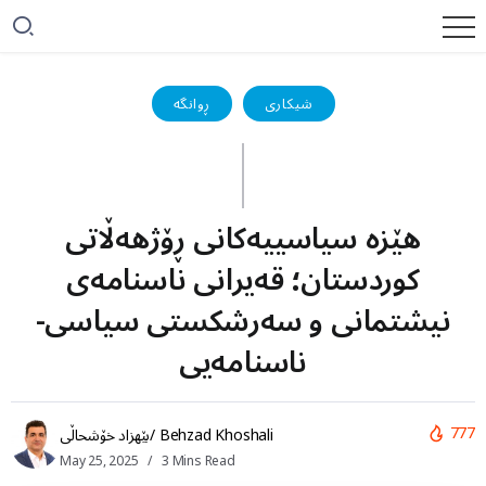
شیکاری
ڕوانگە
هێزە سیاسییەکانی ڕۆژهەڵاتی
کوردستان؛ قەیرانی ناسنامەی
نیشتمانی و سەرشکستی سیاسی-
ناسنامەیی
777
بێهزاد خۆشحاڵی/ Behzad Khoshali
May 25, 2025
3 Mins Read