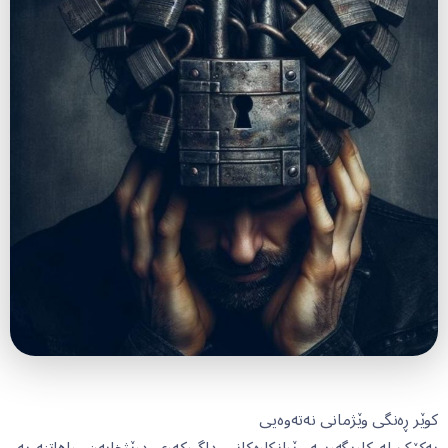
کوێر ڕەنگی وێژمانی نەتەوەیی
یەکێک لە کاریگەرییە وێرانکارەکانی داگیرکەری درێژخایەن، ڕاهاتنە بەو