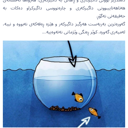
هەتاهەتاییبوونی داگیرکەری و چارەنووسی داگیرکراو دەکات بە
حەقیقەتی نەگۆڕ.
گەورەترین بەربەست هەرگیز داگیرکەر و هێزە ڕەقەکەی نەبووە و نییە،
لەمپەری گەورە، کوێر ڕەنگی وێژمانی نەتەوەییە….