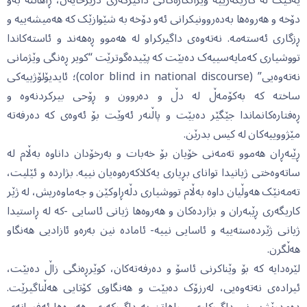
دۆخە و هەروەها بەدەروونیکرانی ئەو دۆخە بە شێوازێک کە هەمیشەییە و
ڕزگاری ئەستەمە. نەتەوەی داگیرکراو لە هەموو ڕەهەند و ئاستەکاندا
تووشیاری کەمایەسییەک دەبێت کە پێیدەگوترێت “کویر ڕەنگی وێژمانی
نەتەوەیی” (color blind in national discourse)؛ ئایدیۆلۆژییەکی
ساختە کە بەکۆمەڵ لە دڵ و دەروون و ڕۆحی بیرکردنەوە و
ڕەفتارەکانماندا جێگێر دەبێت و پاڵنەر ئەوێت بۆ ئەوەی کە دەرفەتە
مێژووییەکان لە کیس بدرێن.
ڕێبەڕان هەموو تەمەنی خۆیان بۆ خەبات و بەرخۆدان داناوە بەڵام لە
ساتەوەختی ژیانیدا توانای بڕیاری یەکلاکەرەوەیان نییە. بژاردە و ئێلیت،
تەمەنێک هەوڵیان داوە بەڵام تووشیاری دڵەڕاوکێن و جەماوەریش، لە ژێر
کاریگەری ڕێبەران و بژاردەکان و هەروەها ژیانی ئاسایی -کە لە ڕاستیدا
ژیانی ژێردەستەییە و ئاسایی نییە- ئامادە نین بەرەو ئازادیی هەنگاو
هەڵگرن.
لێرەدایە کە بۆ وێناکرنی ئاسۆ و دەرفەتەکان، کوێرڕەنگی زاڵ دەبێت،
ئیرادەی نەتەوەیی، لەرزۆک دەبێت و هەنگاوی کۆتایی هەڵناگیرێت.
دەمدرێژ بوونی داگیرکاری و ڕاهاتن بە داگیرکەری، هەروەها ئەفسانەی