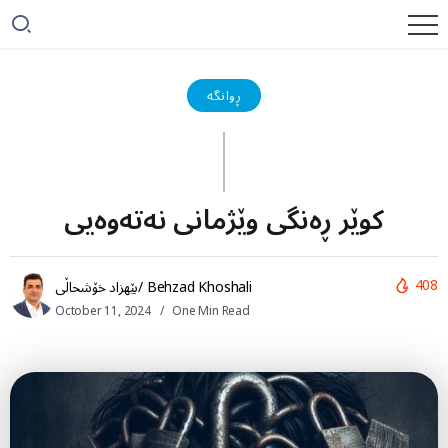
ڕوانگە
کوێر ڕەنگی وێژمانی نەتەوەیی
408
بێهزاد خۆشحاڵی/ Behzad Khoshali
October 11, 2024
One Min Read