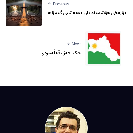
Previous
دۆزەخی هۆشمەند یان بەهەشتی گەمژانە
Next
خاک، فەزا، قەڵەمڕەو