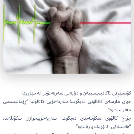
کۆنسێڕڤی ئاکادیمیسییەن و دژایەتی سەربەخۆیی لە مێژوودا
خوان مارسەی کاتالۆنی دەیگوت: سەربەخۆیی کاتالۆنیا “ڕۆمانتیسمی
مەترسیدارە”،
جۆرج گالۆوی سکۆتلەندی دەیگوت: سەربەخۆییخوازی سکۆتلەند،
“هەستەکی، نالۆژیک و زیانبارە”،