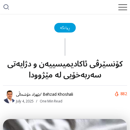
ڕوانگە
کۆنسێرڤی ئاکادیمیسییەن و دژایەتی
سەربەخۆیی لە مێژوودا
882
بێهزاد خۆشحاڵی/ Behzad Khoshali
July 4, 2025
One Min Read