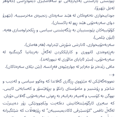
پێویستی پاراستنی یەکپارچەیی بۆ سەقامگیری دێمۆکڕاسی (جەواهر
لەعل نێهرۆ)،
جوداییخوازی نەتەوەکان لە هێند سەرەتای زنجیرەی مەترسیییە، (نێهرۆ
دوای سەربەخۆیی هێند ڕوو لە پاکستان)،
کۆلۆنییەکان پێویستییان بە پێگەیشتنی سیاسی و ڕێکخراوەسازی هەیە،
(لیۆن بێلمی)،
سەربەخۆییخوازی، ئانارشی شۆڕش لێدراوە، (هەر هەمان)،
بەڕژەوەندی ئابووری و کارلێککردن لەگەڵ بەریتانیا گرینگترە لە
سەربەخۆیی، (سێر ئاپاپای مائۆری لە نیووزلەند)،
مافی زێدەتر بۆ جەزایر لە چوارچێوەی فەڕانسە، (بێن بێلای سەرەتاکان)،
و….
نموونەگەلێکن لە مێژووی ڕزگاری گەلاندا کە وەکوو سیاسی و ئەدیب و
شاعێر و ڕۆشنبیر و مامۆستای زانکۆ و پڕۆفێسۆر و کەسایەتی ئایینی،
بووگن بە کۆسپ و لەمپەر بەرانبەر بە ڕەوتی سەربەخۆیی گەلانی خۆیان.
کە سەیری ئارگۆمێنتەکانیش دەکەیت وێکچوونێکی زۆر دەبینرێت
لەگەڵ تاقمی “کۆنسێرڤی ئاکادیمیسییەن” لە ڕۆژهەڵات کە شێلگیرانە