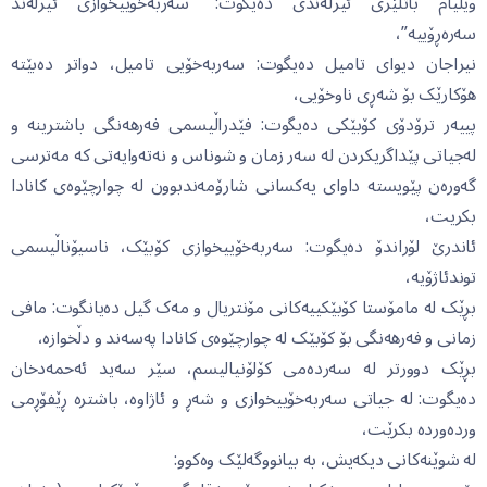
ویلیام باتلێری ئیرلەندی دەیگوت: “سەربەخۆییخوازی ئیرلەند
سەرەڕۆییە”،
نیراجان دیوای تامیل دەیگوت: سەربەخۆیی تامیل، دواتر دەبێتە
هۆکارێک بۆ شەڕی ناوخۆیی،
پییەر ترۆدۆی کۆبێکی دەیگوت: فێدراڵیسمی فەرهەنگی باشترینە و
لەجیاتی پێداگریکردن لە سەر زمان و شوناس و نەتەوایەتی کە مەترسی
گەورەن پێویستە داوای یەکسانی شارۆمەندبوون لە چوارچێوەی کانادا
بکریت،
ئاندرێ لۆراندۆ دەیگوت: سەربەخۆییخوازی کۆبێک، ناسیۆناڵیسمی
توندئاژۆیە،
بڕێک لە مامۆستا کۆبێکییەکانی مۆنتریال و مەک گیل دەیانگوت: مافی
زمانی و فەرهەنگی بۆ کۆبێک لە چوارچێوەی کانادا پەسەند و دڵخوازە،
بڕێک دوورتر لە سەردەمی کۆلۆنیالیسم، سێر سەید ئەحمەدخان
دەیگوت: لە جیاتی سەربەخۆییخوازی و شەڕ و ئاژاوە، باشترە ڕێفۆڕمی
وردەوردە بکرێت،
لە شوێنەکانی دیکەیش، بە بیانووگەلێک وەکوو: