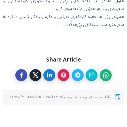
هەوڵ ئەدەن بۆ پەکخستنی ڕەوتی شوناسخوازی کوردستانی و
سەروەری و سەربەخۆیی بۆ نەتەوەی کورد.
هەرواتر زۆر بەداخەوە کاریگەری نەرێنی و بگرە وێرانکاریشیان داناوە لە
سەر هێزە سیاسییەکانی ڕۆژهەڵات….
Share Article