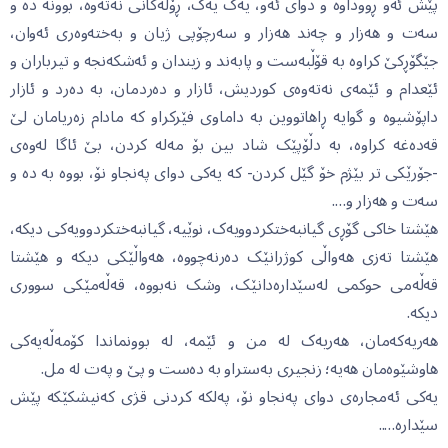
پێش ئەو ڕووداوە و دوای ئەو، یەک یەک، ڕۆڵەکانی نەتەوە، بوونە دە و
سەت و هەزار و چەند هەزار و سەرچۆپی ژیان و بەختەوەری ئەوان،
جێگۆڕکێ کراوە بە قۆڵبەست و پابەند و زیندان و ئەشکەنجە و تیرباران و
ئێعدام و ئێمەی نەتەوەی کوردیش، ئازار و دەردمان، بە دەرد و ئازار
داپۆشیوە و گوایە ڕاهاتووین بە داماوی فێرکراو کە مادام زەریامان لێ
قەدەغە کراوە، بە دڵۆپێک شاد بین بۆ مەلە کردن، بێ ئاگا لەوەی
-جۆرێکی تر بێژم خۆ گێل کردن- کە یەکی دوای پەنجاو نۆ، بووە بە دە و
سەت و هەزار و….
هێشتا خاکی گۆڕی گیانبەختکردوویەک، نوێیە، گیانبەختکردوویەکی دیکە،
هێشتا تەزی هەواڵی کوژرانێک دەرنەچووە، هەواڵێکی دیکە و هێشتا
قەڵەمی حوکمی لەسێدارەدانێک، وشک نەبووە، قەڵەمێکی سووری
دیکە.
هەریەکەمان، هەریەک لە من و ئێمە، لە بوونماندا کۆمەڵەیەکی
هاوشێوەمان هەیە؛ زنجیری بەستراو بە دەست و پێ و پەت لە مل.
یەکی ئەمجارەی دوای پەنجاو نۆ، پەلکە کردنی قژی کەنیشکێکە پێش
سێدارە…..