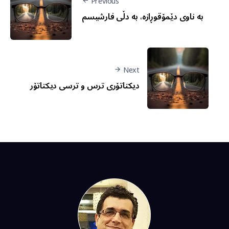
Previous
بە ناوی دێمۆقوڕازە، بە دڵی فارشیسم
Next
دیکتاتۆری ترس و ترسی دیکتاتۆر