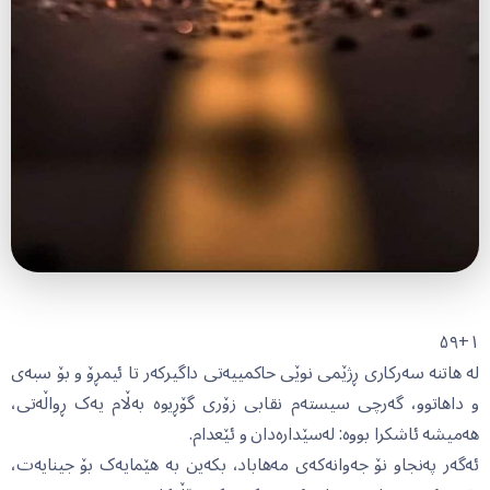
۵۹+۱
لە هاتنە سەرکاری ڕژێمی نوێی حاکمییەتی داگیرکەر تا ئیمڕۆ و بۆ سبەی
و داهاتوو، گەرچی سیستەم نقابی زۆری گۆڕیوە بەڵام یەک ڕواڵەتی،
هەمیشە ئاشکرا بووە: لەسێدارەدان و ئێعدام.
ئەگەر پەنجاو نۆ جەوانەکەی مەهاباد، بکەین بە هێمایەک بۆ جینایەت،