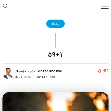
ڕوانگە
۵۹+۱
439
بێهزاد خۆشحاڵی/ Behzad Khoshali
July 24, 2024
One Min Read