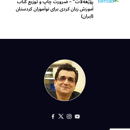
ڕۆژهەڵات” – ضرورت چاپ و توزيع کتاب
آموزش زبان کردی برای نوآموزان کردستان
(ايران)