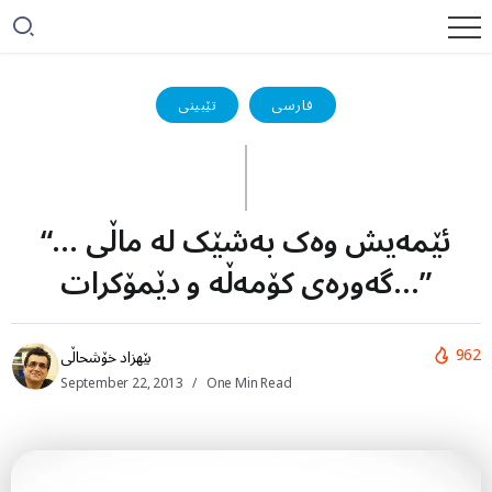
فارسی
تێبینی
“… ئێمەیش وەک بەشێک لە ماڵی
گەورەی کۆمەڵە و دێمۆکرات…”
962
بێهزاد خۆشحاڵی
September 22, 2013
One Min Read