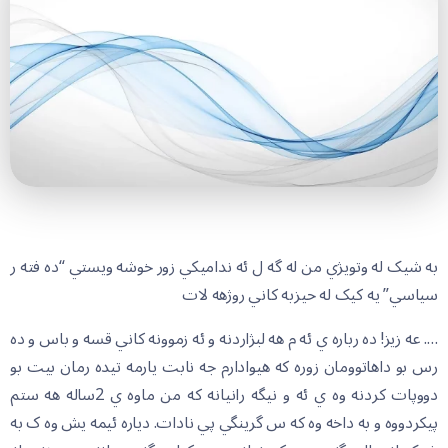
به شيک له وتويژي من له گه ل ئه نداميکي زور خوشه ويستي “ده فته ر
سياسي” يه کيک له حيزبه کاني روژهه لات
…. عه زيز! ده رباره ي ئه م هه لبژاردنه و ئه زموونه کاني قسه و باس و ده
رس بو داهاتوومان زوره که هيوادارم جه نابت يارمه تيده رمان بيت بو
دووپات کردنه وه ي ئه و نيگه رانيانه که من ماوه ي 2ساله هه ستم
پيکردووه و به داخه وه که س گرينگي پي نادات. دياره ئيمه يش وه ک به