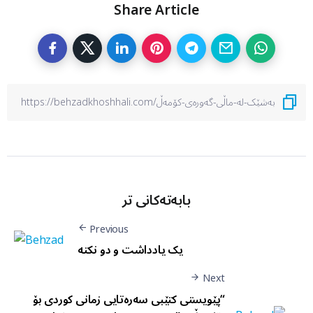
Share Article
بابەتەکانی تر
Previous
يک يادداشت و دو نکته
Next
“پێویستی کتێبی سەرەتایی زمانی کوردی بۆ