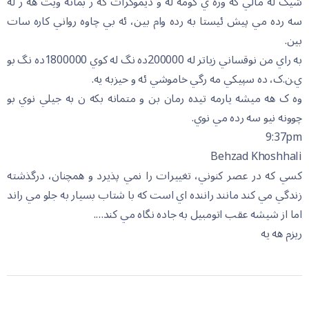
شيک له مالي گه وره ي کومه له و ديموکرات گه ر بمانه ويت هه ر له
سه رده مي پيش ئيستا به رده وام بين، ئه بي چاوه رواني کاره سات
بين.
به راي من نوقساني زياتر له 200000ده نگ له کوي 1800000ده نگ بو
ي.ن.ک، ده سپيکي مه رگي خاموشي ئه و حيزبه يه.
وه ک هه ميشه يارمه تيده رمان بن و متمانه بکه ن به جيلي نوي بو
چوونه نيو سه رده مي نوي.
9:37pm
Behzad Khoshhali
کسي که در عصر کنوني، تغييرات را نمي پذيرد و همچنان، درگذشته
زندگي مي کند مانند راننده اي است که با شتاب بسيار به جلو مي راند
اما از شيشه عقب اتومبيل به جاده نگاه مي کند….
ريزم هه يه