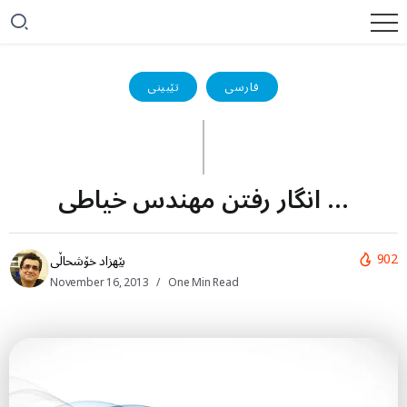
فارسی
تێبینی
انگار رفتن مهندس خياطی …
902
بێهزاد خۆشحاڵی
November 16, 2013
One Min Read