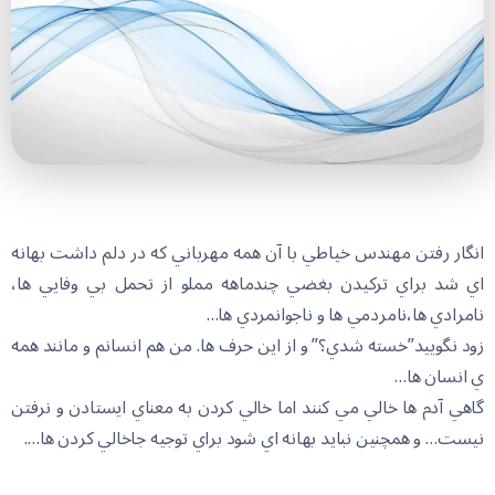
انگار رفتن مهندس خياطي با آن همه مهرباني که در دلم داشت بهانه
اي شد براي ترکيدن بغضي چندماهه مملو از تحمل بي وفايي ها،
نامرادي ها،نامردمي ها و ناجوانمردي ها…
زود نگوييد”خسته شدي؟” و از اين حرف ها. من هم انسانم و مانند همه
ي انسان ها…
گاهي آدم ها خالي مي کنند اما خالي کردن به معناي ايستادن و نرفتن
نيست… و همچنين نبايد بهانه اي شود براي توجيه جاخالي کردن ها….