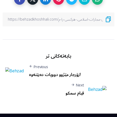
بابەتەکانی تر
Previous
زۆرجار مێژوو دووپات دەبێتەوە!
Next
قیام سمکو