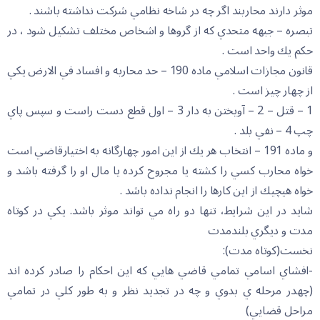
موثر دارند محاربند اگر چه در شاخه نظامي شركت نداشته باشند .
تبصره – جبهه متحدي كه از گروها و اشخاص مختلف تشكيل شود ، در
حكم يك واحد است .
قانون مجازات اسلامي ماده 190 – حد محاربه و افساد في الارض يكي
از چهار چيز است .
1 – قتل – 2 – آويختن به دار 3 – اول قطع دست راست و سپس پاي
چپ 4 – نفي بلد .
و ماده 191 – انتخاب هر يك از اين امور چهارگانه به اختيارقاضي است
خواه محارب كسي را كشته يا مجروح كرده يا مال او را گرفته باشد و
خواه هيچيك از اين كارها را انجام نداده باشد .
شايد در اين شرايط، تنها دو راه مي تواند موثر باشد. يکي در کوتاه
مدت و ديگري بلندمدت
نخست(کوتاه مدت):
-افشاي اسامي تمامي قاضي هايي که اين احکام را صادر کرده اند
(چهدر مرحله ي بدوي و چه در تجديد نظر و به طور کلي در تمامي
مراحل قضايي)