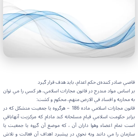
قاضي صادر کننده‌ی حکم اعدام، بايد هدف قرار گيرد
بر اساس مواد مندرج در قانون مجازات اسلامي، هر کسي را مي توان
به محاربه و افساد في الارض متهم، محکوم و کشت:
قانون مجازات اسلامي ماده 186 – هرگروه يا جمعيت متشكل كه در
برابر حكومت اسلامي قيام مسلحانه كند مادام كه مركزيت آنهاباقي
است تمام اعضاء وهوا داران آن ، كه موضع آن گروه يا جمعيت يا
سازمان را مي دانند وبه نحوي در پيشبرد اهداف آن فعالت و تلاش