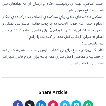
-ثبت اسامي، تهيه ي رونوشت احکام و ارسال آن به نهادهاي بين
المللي مدافع حقوق بشر
-تشکيل دادگاه هاي خلقي براي محاکمه ي قضات صادر کننده ي احکام
اعدام و حبس هاي طويل المدت در چارچوب قوانين معتبر بين المللي و
صدور جکم قضايي(نمادين يا واقعي) براي قاضي صادر کننده ي حکم
اعدام به عنوان “ارتکاب قتل عمد” و “ضديت با آزادي”
دوم(بلندمدت):
آغاز يک پروژه ي جامع براي بي اعتبار سازش و سلب مشروعيت از قوه
ي قضاييه و همچنين اجماع سازي همه جانبه براي خروج قانون مجازات
اسلامي از قوانين ايران
Share Article