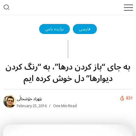
فارسی
بژاردە باس
به جای “باز کردن درها”، به “رنگ کردن
دیوارها” دل خوش کرده ایم
831
بێهزاد خۆشحاڵی
February 25, 2016
One Min Read