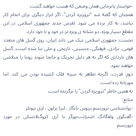
-خواستار پابرجایی همان وضعی که هست خواهند گشت
همچنان که گفته شد “تروریزه کردن”، اگر ابزار دیگری برای انجام کار
نباشد، به کار برده می شود. لغزش جدید جمهوری اسلامی در این
مقطع بسیار ویژه، دو نشانه ی ویژه تر در خود و با خود دارد:
نخست: جمهوری اسلامی نیک می داند ایران، روی گسل های متعدد
قومی، نژادی، فرهنگی، جنسیتی، تاریخی و ملی بنا شده است، گسل
های بارداری که اگر به هر دلیل تحریک و جابجا شوند روبنا را متلاشی
خواهند نمود.
دوم: قدرت، اگرچه تظاهر به سربه فلک کشیده بودن می کند، اما
موریانه زده است.
به همین خاطر “تروریزه کردن” را برگزیده است.
منابع:
-روانشناسی تروریسم،بروس بانگار ، لیزا براون ، لری بیوتلر
-گفتگوی ولفگانگ اشترایت‌بورگر با آری کروگ‌لانسکی در مورد
تروریسم