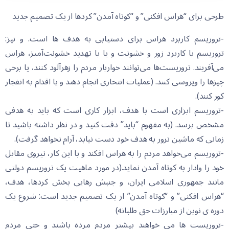
طرحی برای “هراس افکنی” و “کوتاه آمدن” کردها از یک تصمیم جدید
-تروریسم کاربرد هراس برای دستیابی به هدف ها است. و نیز:
تروریسم با کاربرد زور و خشونت و یا با تهدید خشونت‌آمیز، هراس
می‌آفریند. تروریست‌ها می‌توانند خواربار مردم را زهرآلود کنند، یا برخی
چیزها را ویروسی کنند. (عملیات انتحاری انجام دهند و یا اقدام به انفجار
کور کنند).
-تروریسم ابزاری است با هدف، ابزار کاری است که باید به هدفی
مشخص برسد. (به مفهوم “باید” دقت کنید و در نظر داشته باشید تا
زمانی که ماشین ترور به هدف خود دست نیابد، آرام نخواهد گرفت).
-تروریسم می‌خواهد مردم را به هراس افکند و با این کار، نیروی مقابل
خود را وادار به کوتاه آمدن نماید.(در مورد ماهیت یک تروریسم دولتی
مانند جمهوری اسلامی ایران، و جنبش رهایی بخش کردها، هدف،
“هراس افکنی” و “کوتاه آمدن” از یک تصمیم جدید است: شروع یک
دوره ی نوین از مبارزات حق طلبانه)
-تروریست ها می خواهند بیشتر مردم مرده باشند و حتی مردم