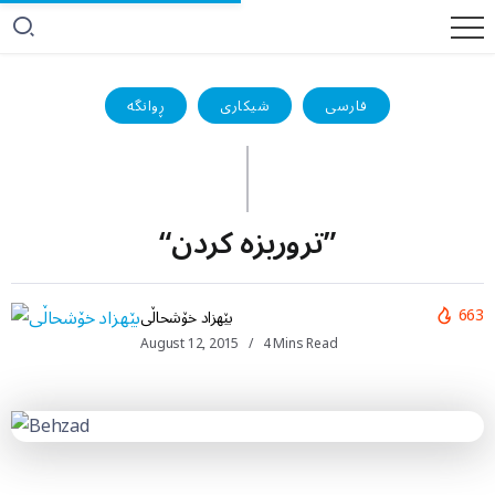
فارسی
شیکاری
ڕوانگە
“تروریزه کردن”
663
بێهزاد خۆشحاڵی
August 12, 2015
4 Mins Read