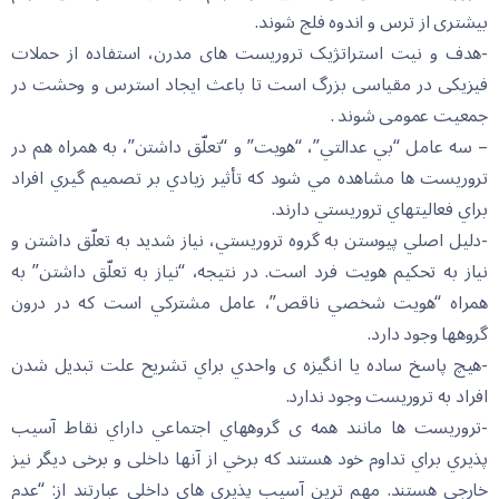
بیشتری از ترس و اندوه فلج شوند.
-هدف و نیت استراتژیک تروریست های مدرن، استفاده از حملات
فیزیکی در مقیاسی بزرگ است تا باعث ایجاد استرس و وحشت در
جمعیت عمومی شوند .
– سه عامل “بي عدالتي”، “هويت” و “تعلّق داشتن”، به همراه هم در
تروريست ها مشاهده مي شود كه تأثير زيادي بر تصميم گيري افراد
براي فعاليتهاي تروريستي دارند.
-دلیل اصلي پيوستن به گروه تروريستي، نياز شديد به تعلّق داشتن و
نياز به تحكيم هويت فرد است. در نتيجه، “نياز به تعلّق داشتن” به
همراه “هويت شخصي ناقص”، عامل مشتركي است كه در درون
گروهها وجود دارد.
-هيچ پاسخ ساده يا انگيزه ی واحدي براي تشريح علت تبديل شدن
افراد به تروريست وجود ندارد.
-تروريست ها مانند همه ی گروههاي اجتماعي داراي نقاط آسيب
پذيري براي تداوم خود هستند كه برخي از آنها داخلی و برخی دیگر نیز
خارجی هستند. مهم ترين آسيب پذيري هاي داخلي عبارتند از: “عدم