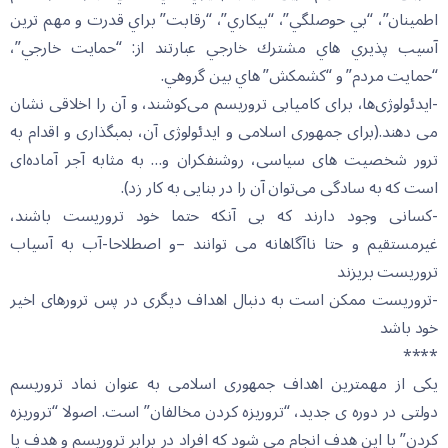
اطمينان”، “بي حوصلگي”، “بيكاري”، “رقابت” براي قدرت و مهم ترين
آسيب پذيري هاي مشترك خارجي عبارتند از: “حمايت خارجي”،
“حمايت مردم” و “كشمكش” هاي بين گروهي.
-ایدئولوژی‌ها، برای کامیابی تروریسم می‌کوشند، و آن را اخلاقی نشان
می دهند.(برای جمهوری اسلامی و ایدئولوژی آن، بمبگذاری و اقدام به
ترور شخصیت های سیاسی، روشنفکران و… به مثابه آجر آماده‌ای
است که به سادگی می‌توان آن را در بنایی به کار زد).
-کسانی وجود دارند که بی آنکه حتما خود تروریست باشند،
غیرمستقیم و حتا ناآگاهانه می توانند –و اصطلاحا-آب به آسیاب
تروریست بریزند
-تروریست ممکن است به دنبال اهداف دیگری در پس ترورهای اخیر
خود باشد
****
یکی از مهمترین اهداف جمهوری اسلامی به عنوان نماد تروریسم
دولتی در دوره ی جدید، “تروریزه کردن مخالفان” است. اصولا “تروریزه
کردن” با این هدف انجام می شود که افراد در برابر تروریسم و هدف یا