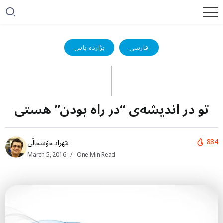
فارسی
بژاردە باس
تو در اندیشه‌ی “در راه بودن” هستی
884
بێهزاد خۆشحاڵی
March 5, 2016
One Min Read