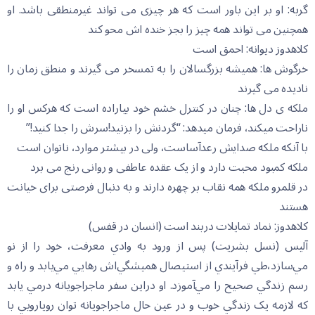
گربه: او بر این باور است که هر چیزی می تواند غیرمنطقی باشد. او
همچنین می تواند همه چیز را بجز خنده اش محو کند
کلاهدوز دیوانه: احمق است
خرگوش ها: همیشه بزرگسالان را به تمسخر می گیرند و منطق زمان را
نادیده می گیرند
ملکه ی دل ها: چنان در کنترل خشم خود بیاراده است که هرکس او را
ناراحت میکند، فرمان میدهد: “گردنش را بزنید!سرش را جدا کنید!”
با آنکه ملکه صدایش رعدآساست، ولی در بیشتر موارد، ناتوان است
ملکه کمبود محبت دارد و از یک عقده عاطفی و روانی رنج می برد
در قلمرو ملکه همه نقاب بر چهره دارند و به دنبال فرصتی برای خیانت
هستند
کلاهدوز: نماد تمایلات دربند است (انسان در قفس)
آليس (نسل بشريت) پس از ورود به وادي معرفت، خود را از نو
مي‌سازد،طي فرآيندي از استيصال هميشگي‌اش رهايي مي‌يابد و راه و
رسم زندگي صحيح را مي‌آموزد. او دراين سفر ماجراجويانه درمي يابد
که لازمه يک زندگي خوب و در عين حال ماجراجويانه توان رويارويي با