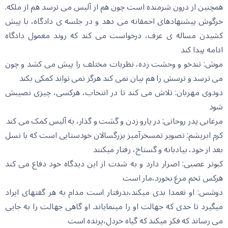
همچنین از درون شرمنده است چون هم از آلیس می ترسد هم از ملکه.
خرگوش پیشنهادهای احمقانه می دهد و در جلسه ی دادگاه، با پیش
کشیدن مساله ی عرف، درخواست می کند که روند معمول دادگاه
ادامه پیدا کند
موش: تندخو و وحشت زده، نظریات مختلف را پیش می کشد و چون
می ترسد و ترسش را هم بیان نمی کند هرگز نمی تواند کمکی بکند
دودوی مهربان: تلاش می کند تا در انتخاب، هرکسی، چیزی نصیبش
شود
مرغابی پدر روحانی: در پارو زدن و گشت و گذار، به آلیس کمک می کند
کرم ابریشم: تصویر تمسخرآمیز بزرگسالان خودستایی است که با نسل
بعد از خود، بیادبانه و گستاخ، رفتار میکنند
کبوتر عصبی: اصرار دارد و به شدت از این دیدگاه خود دفاع می کند
هرکس تخم مرغ بخورد،مار است
دوشس: او تعمدا بدی میکند،بدرفتار است مدام به هر گفتهای ایراد
میگیرد تا حدی که جهالت او را مینمایاند. او گاهی جهالت را به جایی
می رساند که فکر میکند که گیاه خردل،پرنده است