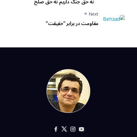
نه حق جنگ داریم نه حق صلح
Next
مقاومت در برابر “حقیقت”