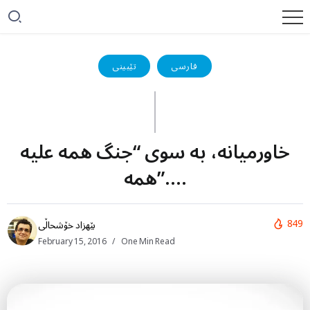
فارسی
تێبینی
خاورمیانه، به سوی “جنگ همه علیه
همه”….
849
بێهزاد خۆشحاڵی
February 15, 2016
One Min Read