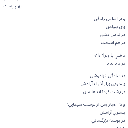
بهم ريخت،
و بر اساس زندگي
پاي پيوندي
در لباس عشق
در هم اميخت،
برشي با ويراژ واژه
در برد نبرد
به سادگي فراموشي
پستويي پراز آذوقه آرامش
بر پشت کودکانه هايمان
و به اعجاز پس از پوست سيمايي؛
پستوي آرامش،
در پوسته بزرگسالي