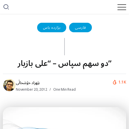
فارسی
بژاردە باس
دو سھم سپاس – “علی بازیار”
1.1K
بێهزاد خۆشحاڵی
November 20, 2012
One Min Read