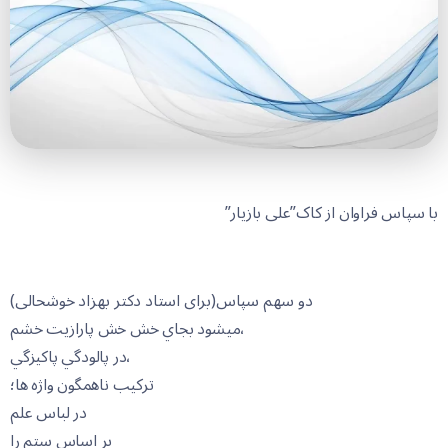
با سپاس فراوان از کاک”علی بازیار”
دو سھم سپاس(برای استاد دکتر بهزاد خوشحالی)
ميشود بجاي خش خش پارازيت خشم،
در پالودگي پاکيزگي،
ترکيب ناهمگون واژه ها؛
در لباس علم
بر اساس ستم را