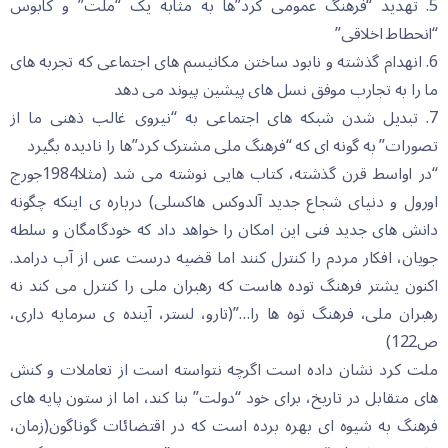
5. تهدید “فرهنگ عمومی کرد”ها به مثابه یک “ملت” و کابوس
“انحطاط اخلاقی”
6. انهدام گذشته و نابود ساختن مکانیسم های اجتماعی که تجربه های
ما را به تجارب موفق نسل های پیشین پیوند می دهد
7. تبدیل شدن شبکه های اجتماعی به “نیروی غالب ذهنی ما از
تصورات” به گونه ای که “فرهنگ ملی مشترک کرد”ها را نادیده بگیرد
“در اواسط قرن گذشته، کتاب هایی نوشته می شد (مثلا1984جورج
اورول و دنیای شجاع جدید آلدوکس هاکسلی) درباره ی اینکه چگونه
دانش های جدید فنی این امکان را خواهد داد که خودگامگان و سلطه
جویان، افکار مردم را کنترل کنند اما قضیه درست عس از آب درامد.
اکنون یشتر فرهنگ توده هاست که رهبران ملی را کنترل می کند نه
رهبران ملی، فرهنگ توه ها را…”(تارو، لستر، آینده ی سرمایه داری،
ص122)
ملت کرد نشان داده است اگرچه نتواسته است از تعاملات و کنش
های متقابل در تاریخ، برای خود “دولت” بنا کند، اما از ستون پایه های
فرهنگ به شیوه ای بهره برده است که در اقتضائات گوناگون(زمان،