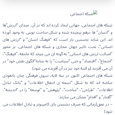
شبکه های اجتماعی، جهانی ایجاد کرده اند که در آن، صدای “ارزش”ها
و “انسان” ها درهم پیچیده شده و شکل-ساخت نوینی به وجود آورده
اند. این شاید نخستین بار است که “فرهنگ انسان” و “ارزش های
انسانی”، تحت تاثیر جهان مجازی و شبکه های اجتماعی، بر محور
“اصالت ارزش های انسانی” به گونه ای می چرخد که جامعه، “فرهنگ”،
“اجتماع”، “اقتصاد” و حتی “سیاست” را به مثابه”الگوی نقش خود” در
آن می آفریند (و البته خود نیز در آن آفریده می شود).
شبکه های اجتماعی اکنون در سه لایه، نیروی فرهنگی چنان بانفوذی
ساخته اند که به شکل “تسمه ی انتقال اطلاعات” و “بانک تبادل
اطلاعات”، “طراحی”، “ساخت”، “پژوهش” و “توسعه” را در “اندیشه”،
“گفتار” و “اقدام” ممکن می سازند:
– در عمق(زمانی که صرف نشستن پای کامپیوتر و تبادل اطلاعات می
شود)