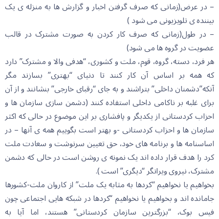
– در عرض(زمانی که صرف گرفتن اخبار و گزارش ها به منزله ی یک
بیننده ی تلویزیونی می شود )
– در طول(زمانی که صرف کار کردن به صورت مشترک در قالب
عضویت در گروه ها می شود)
هر فرد، دسته، گروه، قوم، ملت و کشوری، “هدفی والا و مشترک” دارد
که همه بر اساس آن کار کنند تا دنیای “بهتری” بسازند مگر
آنکه”دشمنان داخلی” بتراشند و به جای “رقبای خارجی” بنشانند و از آن
برای غلبه بر ناکامی داخلی استفاده کنند (دشمن سازی سازمان ها و
احزاب کردستانی از یکدیگر و پافشاری بر این موضوع در حالی که اکثر
سازمان ها و احزاب کردستانی -و بهتر است بگوییم همه ی آنها – در
اساسنامه ها و برنامه های خود، حق تعیین سرنوشت و سعادت ملت
کرد را هدف قرار داده اند یک نمونه ی روشن است در حالی که دشمن
مشترک، نیروی ویرانگر “دیگری” است ).
بخواهیم یا نخواهیم “کردها به مثابه یک ملت” از کاروان ملت-کشورها
جامانده اند و بخواهیم یا نخواهیم “کردها در شبکه هایی اجتماعی چون
فیس بوک، “بزرگترین سازمان کردستانی” هستند، اما آیا به