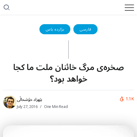
فارسی
بژاردە باس
صخره‌ی مرگ خائنان ملت ما کجا
خواهد بود؟
1.1K
بێهزاد خۆشحاڵی
July 27, 2016
One Min Read