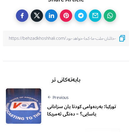
بابەتەکانی تر
Previous
تورکیا؛ به‌رده‌وامی کودتا یان سزادانی
یاسایی؟ – دەنگی ئەمریکا