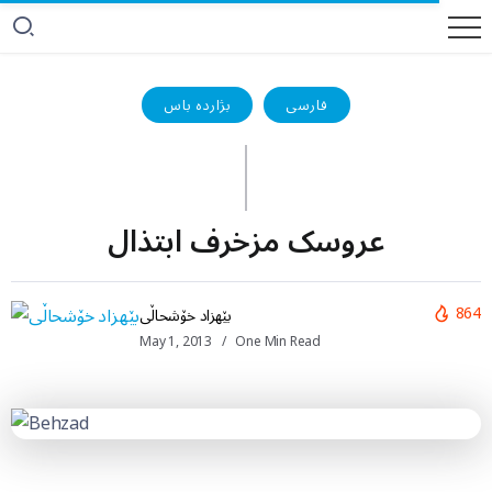
فارسی
بژاردە باس
عروسک مزخرف ابتذال
864
بێهزاد خۆشحاڵی
May 1, 2013
One Min Read