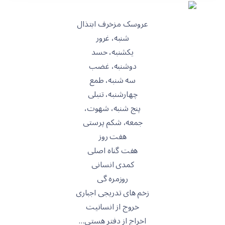
عروسک مزخرف ابتذال
شنبه، غرور
یکشنبه، حسد
دوشنبه، غضب
سه شنبه، طمع
چهارشنبه، تنبلی
پنج شنبه، شهوت،
جمعه، شکم پرستی
هفت روز
هفت گناه اصلی
کمدی انسانی
روزمره گی
زخم های تدریجی اجباری
خروج از انسانیت
اخراج از دفتر هستی…