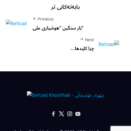
بابەتەکانی تر
Previous
بار سنگين “هوشياری ملی”
Next
چرا کليدها…