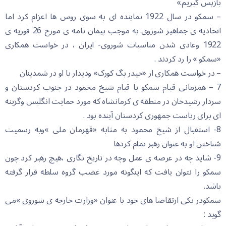
بازپس گیریم.»
– سمکو در سال 1922 نماینده ای به سوی روس ها اعزام کرد اما
اتحادیه ی جماهیر شوروی به موجب پیمان نامه ی مورخ 26 فوریه ی
1922 وعادی شدن مناسبات شوروی- ایران ، در خواست همکاری
«سمکو » را رد کردند .
– در خواست همکاری از «حیدر بگ کورک» ودیدار با او در شمدینان
7 – همزمانی قیام سمکو با قیام شیخ محمود در جنوب کردستان و
سردار رشیدخان در منطقه ی کرمانشاه که مورد حمایت انگلیس وگزینه
ای برای ریاست جمهوری کردستان آینده بود .
8- استقبال از شیخ محمود به مثابه «قهرمان ملی »وبه رسمیت
شناختن او به عنوان رهبر تمام کردها
9- شاید چه در عرصه ی عمل وچه در تاریخ نگاری ،هیچ رهبر کرد چون
سمکو را نتوان یافت که اینگونه مورد غضب گروه سلطه قرار گرفته
باشد.
سمکودر یکی ازتقاضا های خود با عنوان «وزارت خارجه ی شوروی »می
گوید :