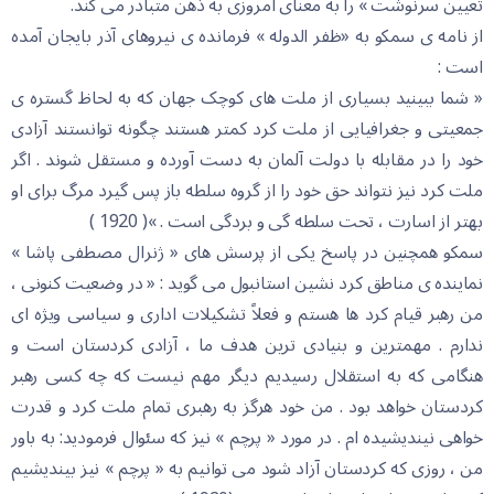
تعیین سرنوشت » را به معنای امروزی به ذهن متبادر می کند.
از نامه ی سمکو به «ظفر الدوله » فرمانده ی نیروهای آذر بایجان آمده
است :
« شما ببینید بسیاری از ملت های کوچک جهان که به لحاظ گستره ی
جمعیتی و جغرافیایی از ملت کرد کمتر هستند چگونه توانستند آزادی
خود را در مقابله با دولت آلمان به دست آورده و مستقل شوند . اگر
ملت کرد نیز نتواند حق خود را از گروه سلطه باز پس گیرد مرگ برای او
بهتر از اسارت ، تحت سلطه گی و بردگی است . »( 1920 )
سمکو همچنین در پاسخ یکی از پرسش های « ژنرال مصطفی پاشا »
نماینده ی مناطق کرد نشین استانبول می گوید : « در وضعیت کنونی ،
من رهبر قیام کرد ها هستم و فعلاً تشکیلات اداری و سیاسی ویژه ای
ندارم . مهمترین و بنیادی ترین هدف ما ، آزادی کردستان است و
هنگامی که به استقلال رسیدیم دیگر مهم نیست که چه کسی رهبر
کردستان خواهد بود . من خود هرگز به رهبری تمام ملت کرد و قدرت
خواهی نیندیشیده ام . در مورد « پرچم » نیز که سئوال فرمودید: به باور
من ، روزی که کردستان آزاد شود می توانیم به « پرچم » نیز بیندیشیم