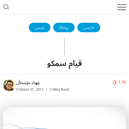
فارسی
ڕوانگە
تێبینی
قیام سمکو
1.7K
بێهزاد خۆشحاڵی
October 31, 2013
5 Mins Read