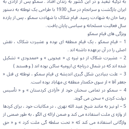
به ترکیه تبعید و در این کشور به زندان افتاد . سمکو پس از آزادی به
ایران بازگشت و سرانجام در سال 1930 با طراحی یک توطئه به دستور
رضا خان به شهادت رسید. قیام شکاک با شهادت سمکو ، پس از یازده
سال فعالیت مسلحانه و سیاسی پایان یافت .
ویژگی های قیام سمکو
1 – قیام سمکو ، یک قیام منطقه ای بوده و عشیرت شکاک ، نقش
اصلی را در آن برعهده داشته اند .
2 – عشیرت شکاک از دو تیره ی « عبدویی » و «ممدودی » تشکیل
شده اند که در شمال دریاچه ی ارومیه ساکن بوده اند ( و هستند )
3 – علت بنیادین شکل گیری اندیشه ی قیام سمکو ، توطئه ی قتل «
جعفر آقا » از سوی حکمدار منطقه ی مهاباد بوده است.
4 – سمکو در تمامی سخنان خود از «آزادی کردستان » و « تأسیس
دولت کردی » سخن می گوید.
5 – او نیز به مانند شیخ عبید الله نهری ، در مکاتبات خود ، برای کردها
از واژه ی ملت استفاده می کند و ضمن ارائه ی الگو ، به طور ضمنی از
واژگانی استفاده می کند که « تحت سلطه گی ملت کرد » و « حق