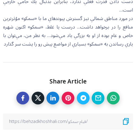
دست دادن قدرت فعلي ندارد، بنابراين بدنبال يك حامي خارجي
است…
در مورد مناطق شمالي نيز گسترش پيوندهاي ما با «سمكو» مؤثرترين
منافع را در برخواهد داشت… درست يا غلط، «سمكو» اكنون شهره
خاص و عام بوده از او به بزرگي ياد مي‌شود… به نظر من، مي‌توان با
ياري رساندن به «سمكو» بسياري از مواضع پيش رو را پشت سر گذارد
Share Article