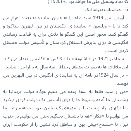
که نماد وسمبل ملی ما خواهد بود . » (1920 )
6 – مناسبات دیپلماتیک :
– آوریل- می 1919 سید طاها را به عنوان نماینده به بغداد اعزام می
کند تا با « ویلسون » نماینده ی انگلستان در بین النهرین مذاکره و
گفتگو کنند. محور اصلی این گفتگو ها تلاش برای به قناعت رساندن
انگلیسی ها برای پذیرش استقلال کردستان و تأسیس دولت مستقل
کردی است .
– سبتامبر 1921 در « اشنویه » با « کاکس » انگلیسی دیدار می کند.
این ملاقات ها به صورت مقطعی حداقل سه سال به درازا می انجامد .
– در سال 1924در نامه ای به نماینده ی انگلیس در بین النهرین می
نویسد :
«من و سید طاها به شما وعده می دهیم هرگاه دولت بریتانیا به
پشتیبانی ما آمده وشروط ما را برای تأسیس یک دولت کردی بپذیرد
،ما ترکهای نژاد پرست را از شهرهای کردنشین بیرون خواهیم راند . ما
می توانیم تا «آنکارا »هم با دشمنان بجنگیم ،حتی می توانیم در جنوب
نیز ، تا «سنندج»پیش روی و مناطق کرد نشین را از حکومت ایران