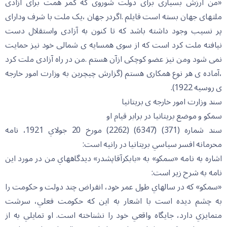
«من ارزش بسیاری برای دولت شوروی که کمر همت برای آزادی
ملتهای جهان بسته است قایلم .اگردر جهان ،یک ملت با شرف ودارای
پر نسیب وجود داشته باشد که تا کنون به آزادی واستقلال دست
نیافته ملت کرد است که از سوی همسایه ی شمالی خود نیز حمایت
نمی شود ومن نیز عضو کوچکی ازآن هستم .من در راه آزادی ملت کرد
،آماده ی هر نوع همکاری هستم (گزارش چیچرین به وزارت امور خارجه
ی روسیه 1922).
سند وزارت امور خارجه ی بریتانیا
سمكو و موضع بريتانيا در برابر قيام او
سند شماره (371) (6347) (2262) مورخ 20 جولاي 1921، نامه
محرمانه افسر سياسي بريتانيا در رانيه است:
اشاره به نامه «سمكو» به «بابكرآقاپشدر» ديدگاههاي من در مورد اين
نامه به شرح زير است:
«سمكو» كه در سالهاي طول عمر خود، انقراض چند دولت و حكومت را
به چشم ديده است با اشعار به اين كه حكومت فعلي، سرشت
متمايزي دارد، جايگاه واقعي خود را نشناخته است. او تمايلي به از