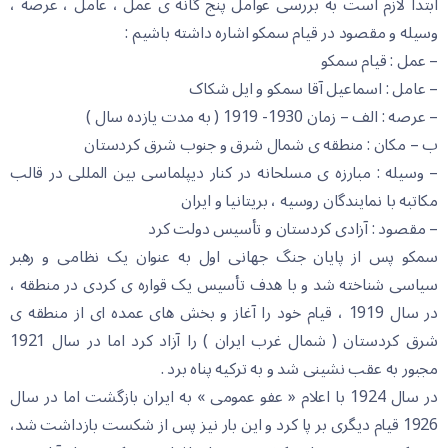
ابتدا لازم است به بررسی عوامل پنج گانه ی عمل ، عامل ، عرصه ،
وسیله و مقصود در قیام سمکو اشاره داشته باشیم :
– عمل : قیام سمکو
– عامل : اسماعیل آقا سمکو و ایل شکاک
– عرصه : الف – زمان 1930- 1919 ( به مدت یازده سال )
ب – مکان : منطقه ی شمال شرق و جنوب شرق کردستان
– وسیله : مبارزه ی مسلحانه در کنار دیپلماسی بین المللی در قالب
مکاتبه با نمایندگان روسیه ، بریتانیا و ایران
– مقصود : آزادی کردستان و تأسیس دولت کرد
سمکو پس از پایان جنگ جهانی اول به عنوان یک نظامی و رهبر
سیاسی شناخته شد و با هدف تأسیس یک قواره ی کردی در منطقه ،
در سال 1919 ، قیام خود را آغاز و بخش های عمده ای از منطقه ی
شرق کردستان ( شمال غرب ایران ) را آزاد کرد اما در سال 1921
مجبور به عقب نشینی شد و به ترکیه پناه برد .
در سال 1924 با اعلام « عفو عمومی » به ایران بازگشت اما در سال
1926 قیام دیگری بر پا کرد و این بار نیز پس از شکست بازداشت شد،