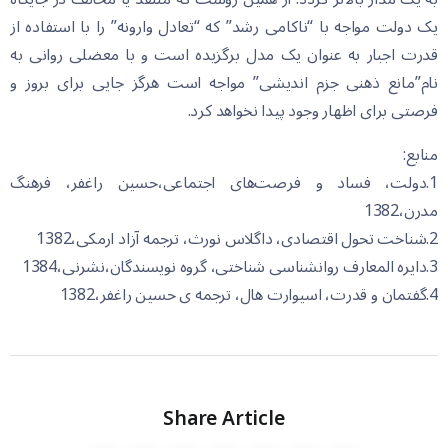
یک دولت مواجه با “ناکامی رشد” که “تعادل وارونه” را با استفاده از
قدرت اجبار به عنوان یک مدل برگزیده است و با معضلی روانی به
نام”مانع ذهنی جزم اندیشی” مواجه است هرگز جایی برای بروز و
فرصتی برای اظهار وجود پیدا نخواهد کرد.
منابع:
1.دولت، فساد و فرصت‌های اجتماعی،حسین راغفر، فرهنگ
مدرن،1382
2.شناخت تحول اقتصادی، داگلاس نورث، ترجمه آزاد ارمکی،1382
3.دایره المعارف روانشناسی شناختی، گروه نویسندگان،نشرنی،1384
4.گفتمان و قدرت، اسیوارت هال، ترجمه ی حسین راغفر،1382
Share Article