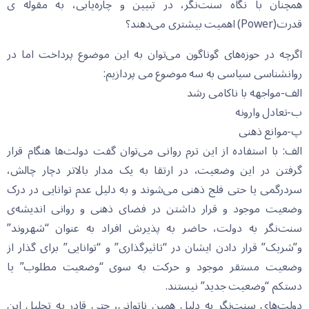
همچنان با نگاه سنت‌نگر، در تبیین و چاره‌یابی، به مقوله ی
قدرت(Power) اهمیت بیشتری می‌دهند؟
اگرچه در حوزه‌های گوناگون می‌توان به این موضوع پرداخت اما در
روانشناسی سیاسی به سه موضوع می پردازیم:
الف-مواجهه با ناکامی رشد
ب-تعادل وارونه
پ-موانع ذهنی
الف: با استفاده از این ترم روانی می‌توان گفت دولت‌ها هنگام قرار
گرفتن در این وضعیت، در ارتقا به یک مدار بالاتر دچار چالش،
سردرگمی یا حتی فلج ذهنی می‌شوند و به دلیل عدم توانایی در درک
وضعیت موجود و قرار داشتن در فضای ذهنی و روانی اندیشه‌ی
سنت‌نگر به دولت، حاضر به پذیرش افراد به عنوان “شهروند”
و”شریک” قرار دادن ایشان در “تاثیر‌گذاری” و “توانایی” برای گذار از
وضعیت مستقر موجود و حرکت به سوی “وضعیت مطلوب” یا
دستکم “وضعیت جدید” نیستند.
دولت‌های سنت‌نگر به دلیل همین ناتوانی، حتی قادر به تحلیل این