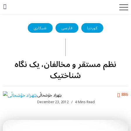
کوردپا
فارسی
شیکاری
نظم مستقر و مخالفان، یک نگاه
شناختیک
886
بێهزاد خۆشحاڵی
December 23, 2012
4 Mins Read