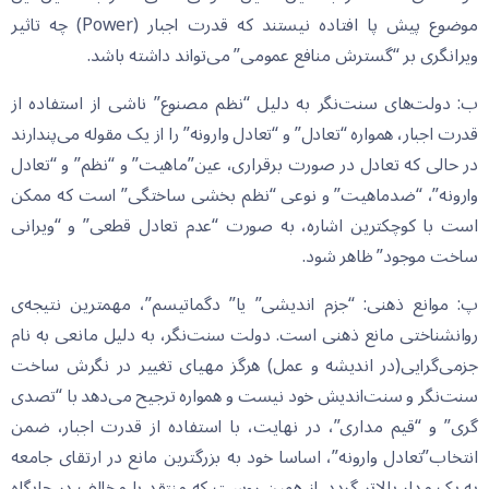
موضوع پیش پا افتاده نیستند که قدرت اجبار (Power) چه تاثیر
ویرانگری بر “گسترش منافع عمومی” می‌تواند داشته باشد.
ب: دولت‌های سنت‌نگر به دلیل “نظم مصنوع” ناشی از استفاده از
قدرت اجبار، همواره “تعادل” و “تعادل وارونه” را از یک مقوله می‌پندارند
در حالی که تعادل در صورت برقراری، عین”ماهیت” و “نظم” و “تعادل
وارونه”، “ضدماهیت” و نوعی “نظم بخشی ساختگی” است که ممکن
است با کوچکترین اشاره، به صورت “عدم تعادل قطعی” و “ویرانی
ساخت موجود” ظاهر شود.
پ: موانع ذهنی: “جزم اندیشی” یا” دگماتیسم”، مهمترین نتیجه‌ی
روانشناختی مانع ذهنی است. دولت سنت‌نگر، به دلیل مانعی به نام
جزمی‌گرایی(در اندیشه و عمل) هرگز مهیای تغییر در نگرش ساخت
سنت‌نگر و سنت‌اندیش خود نیست و همواره ترجیح می‌دهد با “تصدی
گری” و “قیم مداری”، در نهایت، با استفاده از قدرت اجبار، ضمن
انتخاب”تعادل وارونه”، اساسا خود به بزرگترین مانع در ارتقای جامعه
به یک مدار بالاتر گردد. از همین روست که منتقد یا مخالف در جایگاه