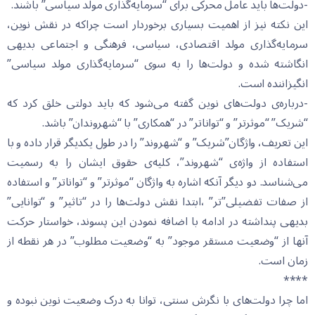
-دولت‌ها باید عامل محرکی برای “سرمایه‌گذاری مولد سیاسی” باشند.
این نکته نیز از اهمیت بسیاری برخوردار است چراکه در نقش نوین،
سرمایه‌گذاری مولد اقتصادی، سیاسی، فرهنگی و اجتماعی بدیهی
انگاشته شده و دولت‌ها را به سوی “سرمایه‌گذاری مولد سیاسی”
انگیزاننده است.
-درباره‌ی دولت‌های نوین گفته می‌شود که باید دولتی خلق کرد که
“شریک” “موثرتر” و “تواناتر” در “همکاری” با “شهروندان” باشد.
این تعریف، واژگان”شریک” و “شهروند” را در طول یکدیگر قرار داده و با
استفاده از واژه‌ی “شهروند”، کلیه‌ی حقوق ایشان را به رسمیت
می‌شناسد. دو دیگر آنکه اشاره به واژگان “موثرتر” و “تواناتر” و استفاده
از صفات تفضیلی”تر” ،ابتدا نقش دولت‌ها را در “تاثیر” و “توانایی”
بدیهی پنداشته در ادامه با اضافه نمودن این پسوند، خواستار حرکت
آنها از “وضعیت مستقر موجود” به “وضعیت مطلوب” در هر نقطه از
زمان است.
****
اما چرا دولت‌های با نگرش سنتی، توانا به درک وضعیت نوین نبوده و