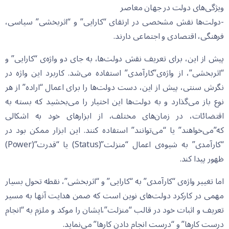
ویژگی‌های دولت در جهان معاصر
-دولت‌ها نقش مشخصی در ارتقای “کارایی” و “اثربخشی” سیاسی،
فرهنگی، اقتصادی و اجتماعی دارند.
پیش از این، برای تعریف نقش دولت‌ها، به جای دو واژه‌ی “کارایی” و
“اثربخشی”، از واژه‌ی”کارآمدی” استفاده می‌شد. کاربرد این واژه در
نگرش سنتی، پیش از این، دست دولت‌ها را برای اعمال “اراده” از هر
نوع باز می‌گذارد و به دولت‌ها این اختیار را می‌بخشید که بسته به
اقتضائات، در زمان‌های مختلف، از ابزارهای خود به اشکالی
که”می‌خواهند” یا “می‌توانند” استفاده کنند. این ابزار ممکن بود در
“کارآمدی” به شیوه‌ی اعمال “منزلت”(Status) یا “قدرت”(Power)
ظهور پیدا کند.
اما تغییر واژه‌ی “کارآمدی” به “کارایی” و “اثربخشی”، نقطه تحول بسیار
مهمی در کارکرد دولت‌های نوین است که ضمن هدایت آنها به مسیر
تعریف و اثبات خود در قالب “منزلت”،ایشان را موکد و ملزم به “انجام
درست کارها” و “درست انجام دادن کارها” می‌نماید.