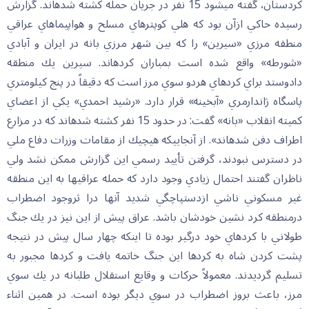
كردستان، گفته مي‏شود 15 نفر در جريان حمله كشته شده‏اند. گزارش
رسيده حاكي ازآن بود كه هلي كوپترهاي مسلح و هواپيماهاي عراقي
منطقه مرزي «سيرين» را كه بين شهر مرزي بانه در ايران و آبادي
«شورطه» واقع شده است بمباران كرده‏اند. سيرين يك منطقه
دادوستد براي كردهاي هردو سوي مرز است كه دقيقاً در پنج كيلومتري
پاسگاه ژاندارمري «آبخينه» قرار دارد. «رشيد احمدي» يكي از اعضاي
كميته انقلاب «بانه» گفت: در حدود 15 نفر كشته شده‏اند كه در مزارع
اطراف دفن شده‏اند». از آنجاييكه هيچيك از مقامات وزرات دفاع ملي
در دسترس نبودند، گرفتن تأييد رسمي اين گزارش ممكن نشد ولي
ناظران گفتند احتمال زيادي وجود دارد كه حمله عراقي‏ها به اين منطقه
غير مسكوني ناشي ازدستپاچگي شديد آنها درا ثروجود اضطراب
درمنطقه كرد نشين خودشان باشد. عراق پيش از اين نيز در يك جنگ
طولاني با كردهاي خود درگير بوده تا اينكه چهار سال پيش در نتيجه
پشت كردن شاه به كردها اين جنگ خاتمه يافت و كردها مجبور به
تسليم گرديدند. معمولاً حركات و وقايع استقلال طلبانه در يك سوي
مرز، باعث بروز اضطراب در سوي ديگر بوده است. در همين اثناء