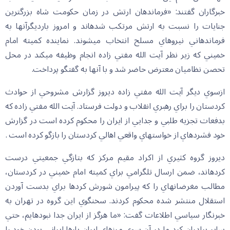
خبرگاران گفتند: «فرماندهان ارتش در زمان حكومت شاه بزرگترين
جنايات را نسبت به ارتش مرتكب شده‏اند و امروز بارديگرآنها به
فرماندهاني نيروهاي مسلح انتخاب مي‏شوند. نماينده كميته امام
خميني كه زير نظر آيت الله مفتي زاده انجام وظيفه مي‏كند در محل
تحصن نظاميان معترض حاضر شد و با آنها به گفتگو پرداخت.
ازسوي ديگر آيت الله مفتي زاده ديروز گزارش مشروحي از حوادث
كردستان را براي رهبري انقلاب و دولت فرستاد. آيت الله مفتي زاده كه
بدفعات تجزيه طلبي و جدايي از ايران را محكوم كرده است در گزارش
خود فشرده‏اي از خواستهاي واقعي اهالي كردستان را بازگو كرده است .
ديروز گروه كثيري از اكراد مقيم مركز كه بتازگي جمعيتي درست
كرده‏اند، ضمن ارسال تلگرامي براي كميته امام خميني در كردستان،
مطالب مغرضانه‏اي را كه پيرامون شورش كردها براي بدست آوردن
استقلال منتشر شده محكوم كردند. سخنگوي اين گروه در تهران به
خبرنگار سياسي اطلاعات گفت: «ما هرگز از ايران جدا نبوده‏ايم، حتي
ساير برادران كرد ما در آن سوي مرزهاي ايران بارها ايراني بودن خود را