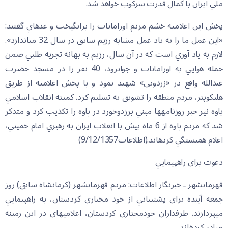
ملي ايران با كمال قدرت سركوب خواهد شد.
پخش اين اعلاميه خشم مردم اورامانات را برانگيخت و عده‏اي گفتند:
«اين عمل ما را به ياد عمل مشابه رژيم سابق در سال 32 مي‏اندازد».
لازم به ياد آوري است كه در آن سال، رژيم به بهانه تجزيه طلبي ضمن
حمله هوايي به اورامانات و جوانرود، 40 نفر را در مسجد حضرت
عبدالله واقع در «زردويي» شهيد نمود و با پخش اعلاميه از طريق
هليكوپتر، مردم منطقه را تشويق به تسليم كرد. كميته انقلاب اسلامي
پاوه نيز خبر روزنامه‏ها مبني برزدوخورد در پاوه را تكذيب كرد و متذكر
شد كه مردم پاوه از 6 ماه پيش با انقلاب ايران به رهبري امام خميني،
اعلام همبستگي كرده‏اند.(اطلاعات9/12/1357)
دعوت براي راهپيمايي
قهرمانشهر ـ خبرنگار اطلاعات: مردم قهرمانشهر (كرمانشاه سابق) روز
جمعه آينده براي پشتيباني از خود مختاري كردستان، به راهپيمايي
مي‏پردازند. طرفداران خودمختاري كردستان، اعلاميه‏اي در اين زمينه
صادر كرده‏اند.