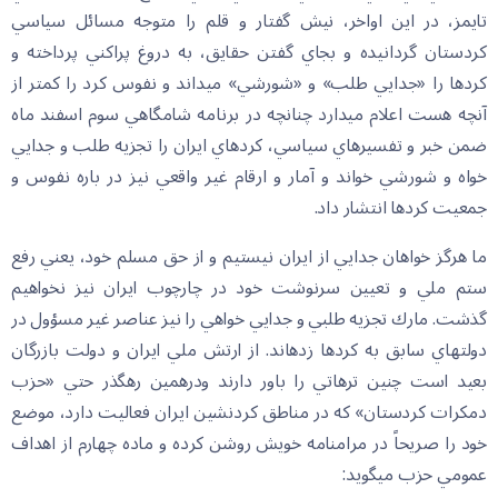
تايمز، در اين اواخر، نيش گفتار و قلم را متوجه مسائل سياسي
كردستان گردانيده و بجاي گفتن حقايق، به دروغ پراكني پرداخته و
كردها را «جدايي طلب» و «شورشي» مي‏داند و نفوس كرد را كمتر از
آنچه هست اعلام مي‏دارد چنانچه در برنامه شامگاهي سوم اسفند ماه
ضمن خبر و تفسيرهاي سياسي، كردهاي ايران را تجزيه طلب و جدايي
خواه و شورشي خواند و آمار و ارقام غير واقعي نيز در باره نفوس و
جمعيت كردها انتشار داد.
ما هرگز خواهان جدايي از ايران نيستيم و از حق مسلم خود، يعني رفع
ستم ملي و تعيين سرنوشت خود در چارچوب ايران نيز نخواهيم
گذشت. مارك تجزيه طلبي و جدايي خواهي را نيز عناصر غير مسؤول در
دولتهاي سابق به كردها زده‏اند. از ارتش ملي ايران و دولت بازرگان
بعيد است چنين ترهاتي را باور دارند ودرهمين رهگذر حتي «حزب
دمكرات كردستان» كه در مناطق كردنشين ايران فعاليت دارد، موضع
خود را صريحاً در مرامنامه خويش روشن كرده و ماده چهارم از اهداف
عمومي حزب مي‏گويد: