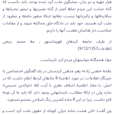
هزار چهره و دو زبان، سخنگوي ملت كرد شده بودند. بايد دانست كه
گناه خيانت اين مردم نماها كمتر از گناه نصيري‏ها و تيمور بختيارها و
سالارجافها و پاليزبان‏ها نيست. بعلاوه اينكه منفور جامعه و مطرود از
ملت كرد هستند، خود بايد در دادگاه خلق محاكمه شوند و از مقامات
صلاحيت دار تقاضاي تعقيب آنها را داريم.
از طرف جامعه كردهاي قهرمانشهر ـ ملا محمد ربيعي
(طلاعات9/12/1357)
مواد هشتگانه خواستهاي مردم كرد نارساست.
علامه «مفتي زاده» رهبر مذهبي كردستان در يك گفتگوي اختصاصي با
خبرنگار اطلاعات، در مورد اعلاميه 8 ماده‏اي كردها اعلام داشت كه در
اصل، با مفاد اعلاميه اختلاف نظري با آيت الله «عزالدين حسيني»
ندارد ولي در ارائه مطالب، نارسايهايي وجود دارد كه بايد به آن توجه
لازم داشت، زيرا در اين 8 ماده كمترين رنگ اسلامي بچشم نمي‏خورد.
وي گفت: «اين هشت ماده جزئي كوچك از حقوق ملت كرد است و