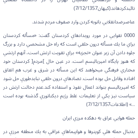
تائيدكرده‏اند.(كيهان7/12/1357)
عناصرضدانقلابي باتوبه كردن وارد صفوف مردم شدند.
0000 تقوايي در مورد رويدادهاي كردستان گفت: «مسأله كردستان
براي ما يك مسأله درون خلقي است كه راه حل مشخصي دارد و بزرگ
جلوه دادن آن زير عنوان «تجزيه» براي تقويت ارتش است، آنهم ارتشي
كه هنوز پايگاه امپرياليسم است. در عين حال ]مردم[ كردستان خود
مختاري فرهنگي مي‏خواهند كه اين مسأله در شرق و غرب هم اتفاق
افتاده وقابل حل بوده است. تضادهاي درون خلقي نبايدطوري حل شود
كه امپرياليسم بتواند اعمال نفوذ و استفاده كند.عدم دخالت ارتش در
سياست نيز يكي از تعليمات غلط رژيم ديكتاتوري گذشته بوده است
…» (اطلاعات7/12/1357)
حمله هوايي عراق به دهكده مرزي ايران
بدنبال حمله هلي كوپترها و هواپيماهاي عراقي به يك منطقه مرزي در