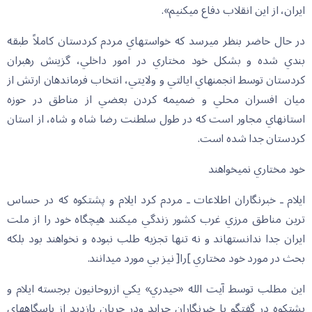
ايران، از اين انقلاب دفاع مي‏كنيم».
در حال حاضر بنظر مي‏رسد كه خواستهاي مردم كردستان كاملاً طبقه
بندي شده و بشكل خود مختاري در امور داخلي، گزينش رهبران
كردستان توسط انجمنهاي ايالتي و ولايتي، انتخاب فرماندهان ارتش از
ميان افسران محلي و ضميمه كردن بعضي از مناطق در حوزه
استانهاي مجاور است كه در طول سلطنت رضا شاه و شاه، از استان
كردستان جدا شده است.
خود مختاري نمي‏خواهند
ايلام ـ خبرنگاران اطلاعات ـ مردم كرد ايلام و پشتكوه كه در حساس
ترين مناطق مرزي غرب كشور زندگي مي‏كنند هيچگاه خود را از ملت
ايران جدا ندانسته‏اند و نه تنها تجزيه طلب نبوده و نخواهند بود بلكه
بحث در مورد خود مختاري ]را[ نيز بي مورد مي‏دانند.
اين مطلب توسط آيت الله «حيدري» يكي ازروحانيون برجسته ايلام و
پشتكوه در گفتگو با خبرنگاران جرايد ودر جريان بازديد از پاسگاههاي