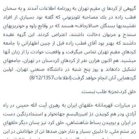
گروهي از كردها ي مقيم تهران به روزنامه اطلاعات آمدند و به سخنان
قطب زاده در يك مصاحبه تلويزيوني كه گفته بود بسياري از افراد
نقشبندي‏ها بستگان «سالارجاف» هستند كه در وقايع پاوه و خونريزي‏هاي
سنندج و مريوان دخالت داشتند، اعتراض كردند. اين گروه عقيده
داشتند كه بهتر بود آقاي قطب زاده قبل از چنين اظهاراتي با جامعه
كردهاي مقيم تهران تماس مي‏گرفت و واقعيت حوادث را از زبان آنها
مي‏شنيد. هم اكنون هزارن نفر از كردهاي كردستان در تهران، جامعه‏اي
تشكيل داده‏اند و روز پنج شنبه در دانشگاه صنعتي تهران، اولين
گردهمايي آنان انجام خواهد گرفت.(اطلاعات8/12/1357)
خلق كرد،تجزيه طلب نيست.
در مبارزات قهرمانانه خلقهاي ايران به رهبري آيت الله خميني در راه
آزادي ودر هم كوبيدن دژ امپرياليسم جهانخوار و استبدادرنگين دست
در ايران و برچيدن بساط شاهنشاهي، خلق كرد نيز بسان ديگر خلقهاي
زير ستم ملي، با دليري بسيار و نثار خون صدها تن از جوانانش در اين