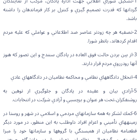
1-تشكيل شوراي انقلابي جهت اداره پادگان، مركب از نمايندگان
گردانها كه قدرت تصميم گيري و كنترل بر كار فرماندهان را داشته
باشد.
2-تصفيه هر چه زودتر عناصر ضد اطلاعاتي و عواملي كه عليه مردم
اقدام كرده‏اند، بانظر شورا.
3-از بين بردن حالت فوق العاده در پادگان سنندج و اين تصور كه هنوز
آنها رودرروي مردم قرار دارند.
4-انحلال دادگاههاي نظامي و محاكمه نظاميان در دادگاههاي عادي
5-آزادي بيان و عقيده در پادگان و جلوگيري از توهين به
روشنفكران،تحت هر عنوان و برچسبي و آزادي شركت در انتخابات.
6-كمك لشكر به همه سازمانهاي مردمي و اسلامي در شهر و روستا در
زمينه‏هاي تأميني و اعزام افراد داوطلب به اين منظور، در مورد ديگر
قطعنامه نظاميان از همبستگي با گروهها و سازمانها خود را مبرا
دانسته و گردهمائي نظاميان تهران را در دانشگاه صنعتي