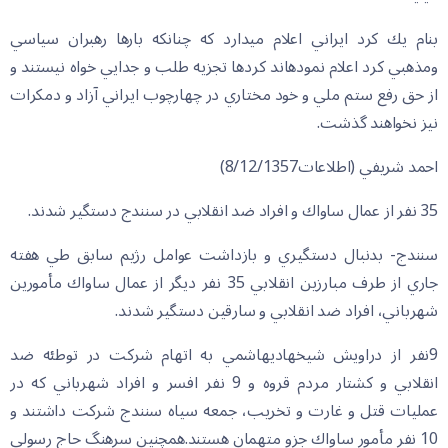
بنام يك كرد ايراني اعلام مي‏دارد كه چنانكه بارها رهبران سياسي
ومذهبي كرد اعلام نموده‏اند كردها تجزيه طلب و جدايي خواه نيستند و
از حق رفع ستم ملي و خود مختاري در چهارچوب ايراني آزاد و دمكرات
نيز نخواهند گذشت.
احمد شريفي (اطلاعات8/12/1357)
35 نفر از عمال ساواك و افراد ضد انقلابي در سنندج دستگير شدند.
سنندج- بدنبال دستگيري و بازداشت عوامل رژيم سابق طي هفته
جاري از طرف مبارزين انقلابي 35 نفر ديگر از عمال ساواك مأمورين
شهرباني، افراد ضد انقلابي و سارقين دستگير شدند.
9نفر از دراويش شيخ‏هادي‏هاشمي به اتهام شركت در توطئه ضد
انقلابي و كشتار مردم قروه و 9 نفر افسر و افراد شهرباني كه در
عمليات قتل و غارت و تخريب، جمعه سياه سنندج شركت داشتند و
10 نفر مأمور ساواك جزو متهمان هستند.همچنين سرهنگ حاج رسولي