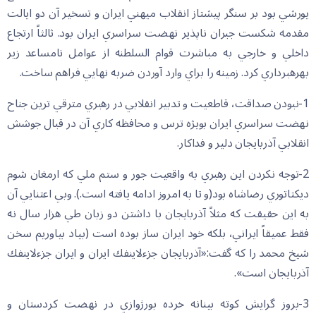
يورشي بود بر سنگر پيشتاز انقلاب ميهني ايران و تسخير آن دو ايالت
مقدمه شكست جبران ناپذير نهضت سراسري ايران بود. ثالثاً ارتجاع
داخلي و خارجي به مباشرت قوام السلطنه از عوامل نامساعد زير
بهرهبرداري كرد. زمينه را براي وارد آوردن ضربه نهايي فراهم ساخت.
1-نبودن صداقت، قاطعيت و تدبير انقلابي در رهبري مترقي ترين جناح
نهضت سراسري ايران بويژه ترس و محافظه كاري آن در قبال جوشش
انقلابي آذربايجان دلير و فداكار.
2-توجه نكردن اين رهبري به واقعيت جور و ستم ملي كه ارمغان شوم
ديكتاتوري رضاشاه بود(و تا به امروز ادامه يافته است.). وبي اعتنايي آن
به اين حقيقت كه مثلاً آذربايجان با داشتن دو زبان طي هزار سال نه
فقط عميقاً ايراني، بلكه خود ايران ساز بوده است (بياد بياوريم سخن
شيخ محمد را كه گفت:«آذربايجان جزءلاينفك ايران و ايران جزءلاينفك
آذربايجان است».
3-بروز گرايش كوته بينانه خرده بورژوازي در نهضت كردستان و