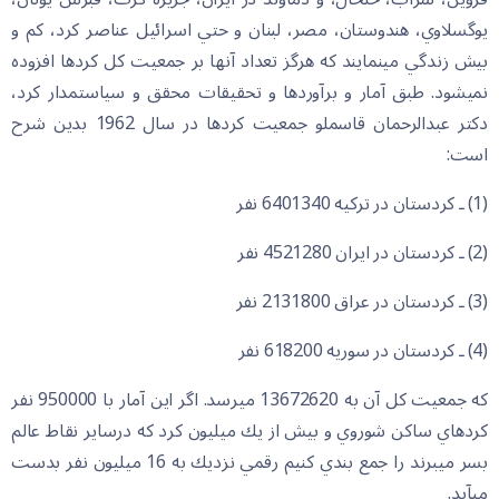
يوگسلاوي، هندوستان، مصر، لبنان و حتي اسرائيل عناصر كرد، كم و
بيش زندگي مي‏نمايند كه هرگز تعداد آنها بر جمعيت كل كردها افزوده
نميشود. طبق آمار و برآوردها و تحقيقات محقق و سياستمدار كرد،
دكتر عبدالرحمان قاسملو جمعيت كردها در سال 1962 بدين شرح
است:
(1) ـ كردستان در تركيه 6401340 نفر
(2) ـ كردستان در ايران 4521280 نفر
(3) ـ كردستان در عراق 2131800 نفر
(4) ـ كردستان در سوريه 618200 نفر
كه جمعيت كل آن به 13672620 مي‏رسد. اگر اين آمار با 950000 نفر
كردهاي ساكن شوروي و بيش از يك ميليون كرد كه درساير نقاط عالم
بسر مي‏برند را جمع بندي كنيم رقمي نزديك به 16 ميليون نفر بدست
مي‏آيد.