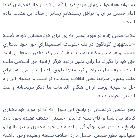
نمي‏تواند همه خواسته‏هاي مردم كرد را تأمين كند در حاليكه موادي كه با
امام خميني در آن به توافق رسيده‏ايم رساتر از مفاد اين هشت ماده
است».
علامه مفتي زاده در مورد توسل به زور براي خود مختاري كردها گفت:
«جامعه‏هاي گوناگون در يك حكومت اسلامي‏داراي حق خود مختاري
هستند و هر ملتي مكلف است به هر ترتيبي كه مقدور و معقول باشد
حق خود را بگيرد، بنابراين بدون ترديد هرگز از آنچه حق اسلامي ملت
است صرف نظر نخواهيم كرد منتها طريق راه حل سياسي، هم براي
ملت وهم در شرايط فعلي انقلاب پسنديده تر است و چنانچه، اين راه
حل به نتيجه برسد از آن هنگام، اقدامات ما ديگر مرتجعانه و ضد
انقلابي نخواهد بود».
رهبر مذهبي كردستان در پاسخ اين سوال كه آيا در مورد خودمختاري
كردها بين شما و آقاي شيخ عزالدين حسيني اختلاف عقيده وجود دارد
پاسخ داد: «در مورد چگونگي پياده شدن خود مختاري و نيز قالبها و
مقياسها بطور طبيعي احتمال دارد اختلاف سليقه وعقيده وجود داشته