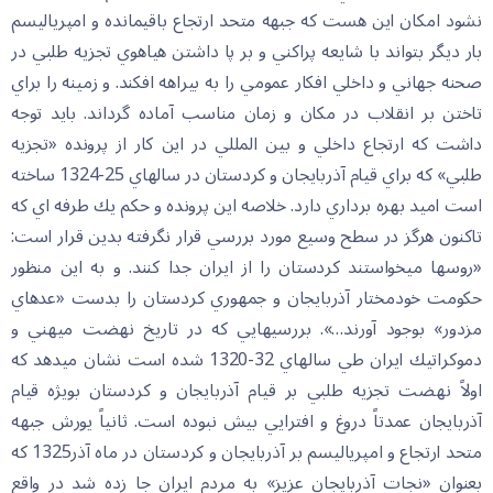
نشود امكان اين هست كه جبهه متحد ارتجاع باقيمانده و امپرياليسم
بار ديگر بتواند با شايعه پراكني و بر پا داشتن هياهوي تجزيه طلبي در
صحنه جهاني و داخلي افكار عمومي را به بيراهه افكند. و زمينه را براي
تاختن بر انقلاب در مكان و زمان مناسب آماده گرداند. بايد توجه
داشت كه ارتجاع داخلي و بين المللي در اين كار از پرونده «تجزيه
طلبي» كه براي قيام آذربايجان و كردستان در سالهاي 25-1324 ساخته
است اميد بهره برداري دارد. خلاصه اين پرونده و حكم يك طرفه اي كه
تاكنون هرگز در سطح وسيع مورد بررسي قرار نگرفته بدين قرار است:
«روسها مي‏خواستند كردستان را از ايران جدا كنند. و به اين منظور
حكومت خودمختار آذربايجان و جمهوري كردستان را بدست «عده‏اي
مزدور» بوجود آورند…». بررسي‏هايي كه در تاريخ نهضت ميهني و
دموكراتيك ايران طي سالهاي 32-1320 شده است نشان مي‏دهد كه
اولاً نهضت تجزيه طلبي بر قيام آذربايجان و كردستان بويژه قيام
آذربايجان عمدتاً دروغ و افترايي بيش نبوده است. ثانياً يورش جبهه
متحد ارتجاع و امپرياليسم بر آذربايجان و كردستان در ماه آذر1325 كه
بعنوان «نجات آذربايجان عزيز» به مردم ايران جا زده شد در واقع