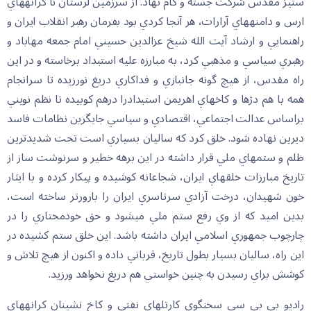
ستيز مقدس شركت جسته و گام نهاد. از سرزمين لرستان تا كرانه‏هاي
ارس و دامنه‏هاي آرارات، هر آنجا كردي بود بفرمان رهبر انقلاب ايران و
راهنمايي و ارشاد آيت الله شيخ عزالدين حسيني امام جمعه مهاباد و
رهبري سياسي و مذهبي كرد، به مبارزه عليه استبداد برخاسته و در اين
راه مقدس، از هيچ گونه جانبازي و فداكاري دريغ نورزيده تا سرانجام
همه با هم دژها و كاخهاي اهريمن استبدادرا درهم كوبيده تا نظم نويني
براساس عدالت اجتماعي، اقتصادي و سياسي جايگزين نظامات فاسد
ديرين نهاده شود. خلق كرد كه ساليان بسياري است تحت شديدترين
ظلم و ستمهاي ملي قرار داشته در اين برهه خطير و سرنوشت ساز از
تاريخ مبارزات خلقهاي ايران، شجاعانه كوشيده و پيكار كرده و با ايثار
خون شهيدان، درخت آزادي سرتاسري ايران را بارورتر ساخته است،
بدين اميد كه از وي رفع ستم ملي مي‏شود و حق خودمختاري را در
چارچوب جمهوري اسلامي ايران داشته باشد. اين خلق ستم كشيده در
اين راه، ساليان بسيار بطول تاريخ، قرباني داده و اكنون از هيچ تلاش و
كوشش براي رسيدن به چنين خواستي هم دريغ نخواهد ورزيد.
راديو بي بي سي سخنگوي كارتلهاي نفتي و كاخ نشينان كرانه‏هاي