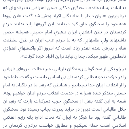
به اثبات رسانده‏اند». سخنگوي مذكور ضمن اعتراض به برنامه‏اي كه
درتلويزيون بعنوان ديدار با نمايندگان اكراد پخش شد گفت: «اين روزها
همه خود را سخنگوي خلق كرد مي‏دانند. اين گروهها بايد بدانند مردم
كردستان در بطن انقلابي ايران برهبري امام خميني هميشه حضور
داشته‏اند ولي ظلمهايي كه به ما مردم غرب ايران در طول سلطنت
شاه و پدرش شده آنقدر زياد است كه امروز اگر واكنشهاي انفرادي
نامطلوبي ظهور مي‏كند، چندان نبايد براين افراد خرده گرفت».
در ژنو يكي از سخنگويان رزمندگان بارزاني، خبر دخالت نيروهاي بارزاني
را در حركت تجزيه طلبي كردستان بي اساس دانست و گفت: طما خود
را از انقلاب ايران جدا نمي‏دانيم و همانطور كه رهبر ما در تلگرام به امام
خميني متذكر شده همواره در خدمت انقلاب مردم ايران خواهيم بود».
شبيه به اين گفته بنقل از سخنگوي حزب دموكرات پارت كه رهبر آن
جلال طالباني است ديروز در جرايد بيروت بچاپ رسيده بود. سخنگوي
طالباني گفته بود ما هرگز به ايران كه تحت اداره يك رژيم انقلابي
اسلامي است حمله نمي‏كنيم و مطابق خواست برادران كردمان در