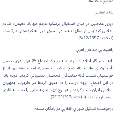
محكوم مي‏كنيم».
شاعرانقلابي
ديروز همچنين در ميان استقبال پرشكوه مردم مهاباد «هيمن» شاعر
انقلابي كرد پس از سالها تبعيد در آنسوي مرز، به كردستان بازگشت.
(اطلاعات6/12/1357)
راهپيمايي 25 هزار نفري
بانه ـ خبرنگار اطلاعات:مردم بانه در يك اجتماع 25 هزار نفري، ضمن
تأييد رهبري «آيت الله شيخ عزالدين حسيني» امام جمعه مهاباد از
خواستهاي هشت گانه نمايندگان كردستان پشتيباني كردند. مردم بانه
در اين اجتماع، توجه دولت را به حقوق كردها در چارچوب جمهوري
اسلامي ايران جلب كردند و هر نوع اتهام تجزيه طلبي را دسيسه ايادي
استعمار خواندند. (اطلاعات7/12/1357)
درخواست تشكيل شوراي انقلابي در پادگان سنندج