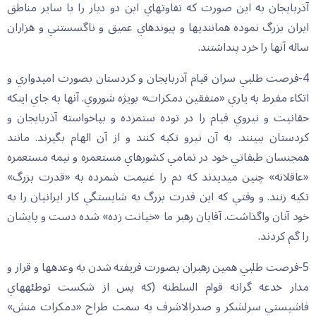
آذربايجان به اين صورت كه تفاوتهاي اين دو ديار را با ساير مناطق
ايران بزرگ نموده همانندي‏ها و پيوندهاي عميق و ناگسستني و هزاران
ساله آنها را خرد پنداشتند.
4-فرصت طلبي سران قيام آذربايجان و كردستان بصورت اميدواري و
اتكاء مفرط به ياري «متفقين دمكرات» بويژه شوروي. آنها به جاي اينكه
حقانيت و نيروي قيام را در توده ستمزده و بپاخواسته آذربايجان و
كردستان ببينند. به آن نيرو تكيه كنند و از آن الهام بگيرند. مانند
همجنسان طبقاتي خود در تمامي كشورهاي مستعمره و نيمه مستعمره
«عاقلانه» چنين مي‏ديدند كه دم را غنيمت شمرده به «قدرت بزرگ»
تكيه زنند. و وقتي كه اين قدرت بزرگ به شايستگي كار ايرانيان را به
خود آنان واگذاشت. آقايان رهبر ما «خيانت زده» شده دست و پايشان
را گم كردند.
5-فرصت طلبي همين رهبران بصورت فريفته شدن به وعده‏ها و قرار و
مدار خدعه گرانه قوام السلطنه (كه پس از شكست توطئه‏هاي
فاشيستي سرلشكر و صدرالاشرف به سمت طراح «دمكرات منش»