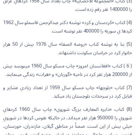
(3) كتاب «المجموعه الاحصاييه» چاپ بغداد سال 1958 كردهاي عراق
را 1400000 نفر رقم زده است.
(4) كتاب «كردستان و كرد» نوشته دكتر عبدالرحمن قاسملو سال 1962
كردها ي سوريه را 400000 نفر نوشته است.
(5) بنا به نوشته كتاب «روضه الصفا» سال 1976 بيش از 50 هزار
خانوار كرد در خراسان سكونت داشته‏اند.
( 6 ) كتاب «افغانستان امروز» چاپ مسكو سال 1960 مي‏نويسد بيش
از 200000 هزار نفر كرد در ناحيه «گوريان» و «هرات» زندگي مينمايند.
(7) كتاب «بلوچها» چاپ مسكو سال 1959 از تعداد زيادي عشاير و
قبايل كرد در سرحدات بلوچستان ياد مي‏كند.
(8) كتاب «دايره المعارف بزرگ شوروي» چاپ سال 1960 كردهاي
شوروي را 950000 هزار نفر ميداند، در حاليكه نفوس كردها در شوروي
خيلي بيش از اين است. ضمناً در مناطق گيلان، مازندران، خوزستان،
قزوين، سراب، خلخال، و دماوند در ايران، جزيره كرت، قبرس يونان،