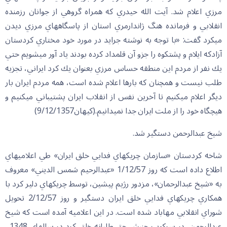
مرزي اعلام شد. آيت الله حيدري كه همراه گروهي از جوانان رزمنده
انقلابي و فرمانده هنگ ژاندارمري استان از پاسگاههاي مرزي ديدن
مي‏كرد گفت: «با توجه به نوشته جرايد در مورد خود مختاري كردستان
آزادكه ايلام و پشتكوه را جزو آن قلمداد كرده بودند ياد آور مي‏شويم حتي
يك نفر از مردم اين منطقه حساس مرزي بعنوان يك كرد ايراني، تجزيه
طلب نيست و همچنان كه بارها اعلام شده است، همه مردم ايران بار
ديگر اعلام مي‏كنيم تا آخرين نفس از انقلاب ايران پشتيباني مي‏كنيم و
هيچگاه خود را از ملت ايران جدا نمي‏دانيم.(كيهان9/12/1357)
شيخ عبدالرحمن دستگير شد.
شاخه كردستان «سازمان چريكهاي فدايي خلق ايران» طي اعلاميه‏اي
اطلاع داده است كه روز 1/12/57 «عبدالرحيم شمس الديني» معروف
به «شيخ عبدالرحمان»، مزدور رژيم پيشين، توسط چريكهاي دلير كرد با
همكاري چريكهاي فدايي خلق ايران دستگير و روز 2/12/57 تحويل
شوراي انقلابي مهاباد شده است. در اين اعلاميه آمده است كه شيخ
عبدالرحمن، در سركوب جنبش حق طلبانه خلق كرد در سالهاي 1348 ـ