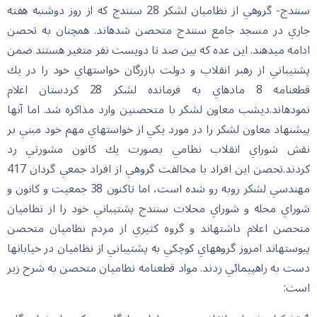
سنندج- گروهي از نظاميان لشكر 28 سنندج كه از روز دوشنبه هفته
جاري در مسجد جامع سنندج متحصن شده‏اند. همچنان به تحصن
ادامه مي‏دهند. اين عده كه بين صد تا دويست نفر متغير هستند ضمن
پشتيباني از رهبر انقلاب و دولت بازرگان خواستهاي خود را در يك
قطعنامه 8 ماده‏اي به فرمانده لشكر 28 كردستان اعلام
نموده‏اند.ديشب معاون لشكر با متحصنين وارد مذاكره شد. اما آنها
پيشنهاد معاون لشكر را در مورد يكي از خواستهاي مهم خود مبني بر
نقش شوراي انقلاب نظامي بصورت يك كانون مشورتي رد
كردند.تحصن اين افراد با مخالفت گروهي از افراد جمعي گردان 417
مهندسي لشكر روبه رو شده است، اما تاكنون 38 جمعيت و كانون و
شوراي محله و شوراي محلات سنندج پشتيباني خود را از نظاميان
متحصن اعلام داشته‏اند و گروه كثيري از مردم نظاميان متحصن
پيوسته‏اند امروز گروههاي كوچكي به پشتيباني از نظاميان در خيابانها
دست به راهپيمائي زدند. مواد قطعنامه نظاميان متحصن به شرح زير
است: