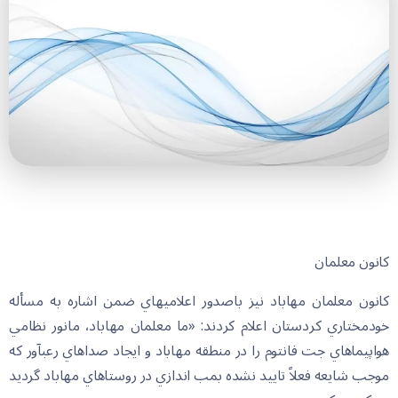
كانون معلمان
كانون معلمان مهاباد نيز باصدور اعلاميه‏اي ضمن اشاره به مسأله
خودمختاري كردستان اعلام كردند: «ما معلمان مهاباد، مانور نظامي
هواپيماهاي جت فانتوم را در منطقه مهاباد و ايجاد صداهاي رعب‏آور كه
موجب شايعه فعلاً تاييد نشده بمب اندازي در روستاهاي مهاباد گرديد