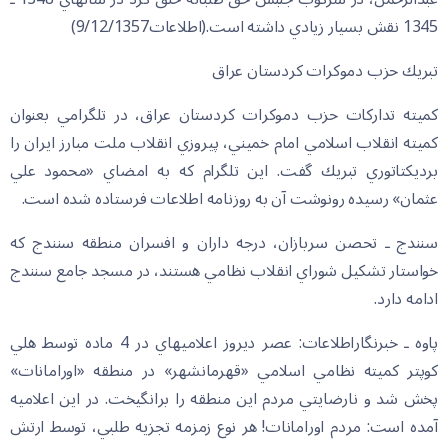
1345 نقش بسيار زيادي داشته است.(اطلاعات9/12/1357)
تبريك حزب دموكرات كردستان عراق
كميته تداركات حزب دموكرات كردستان عراق، در تلگرامي بعنوان
كميته انقلاب اسلامي امام خميني، پيروزي انقلاب ملت مبارز ايران را
برديكتاتوري تبريك گفت. اين تلگرام كه به امضاي «محمود علي
عثمان» رسيده رونوشت آن به روزنامه اطلاعات فرستاده شده است.
سنندج ـ تحصن سربازان، درجه داران و افسران منطقه سنندج كه
خواستار تشكيل شوراي انقلاب نظامي هستند، در مسجد جامع سنندج
ادامه دارد.
پاوه ـ خبرنگاراطلاعات: عصر ديروز اعلاميه‏اي در 4 ماده توسط هلي
كوپتر كميته نظامي اسلامي «قهرمانشهر» در منطقه «اورامانات»
پخش شد و نارضايتي مردم اين منطقه را برانگيخت. در اين اعلاميه
آمده است: مردم اورامانات! هر نوع زمزمه تجزيه طلبي، توسط ارتش