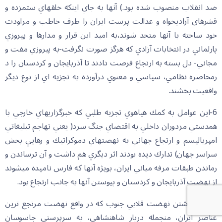
ضد انقلاب منصوب شده بود.) آنها به جاي اينكه خلق‏هاي ستمزده و
قشرهاي آزاديخواه و عدالت پرست ايران را طرف خاطب و مراودت
خود ساخته با آنها متحد شوند،به اميد اين قرار و مدارها و پيروزي
پارلماني در انتخابات آزادي كه هرگز صورت نگرفت-به پيروزي مفت و
مجاني- دل بسته به ارتجاع فرصت دادند تا آذربايجان و كردستان را د
رمحاصره نظامي، سياسي و معنوي درآورده به تجزيه اي از نوع ديگر
واقعيت بخشند.
6-اين عوامل به كمك هياهوي تجزيه طلبي كه خبرگزاري‏هاي خارجي با
همدستي مزدوران داخلي به اقتضاي جنگ سرد( يعني تهاجم تبليغاتي
امپرياليسم و ارتجاع جهاني به نهضت‏هاي دموكراتيك و رهايي بخش
سراسر جهان) تدارك ديده بودند اثر ديگري هم داشت و آن ترساندن و
رماندن طبقات مرفه مياني ايران، بويژه آنها كه فارس ناميده مي‏شوند
از نهضت آذربايجان و كردستان و پيوستن آنها به جانب ارتجاع بود.
7-بر پا داشتن نهضت قلابي جنوب كه در واقع نهضت مرتجع ترين
عناصر ايران، منجمله دربار شاهنشاهي، به سرپرستي جاسوسان