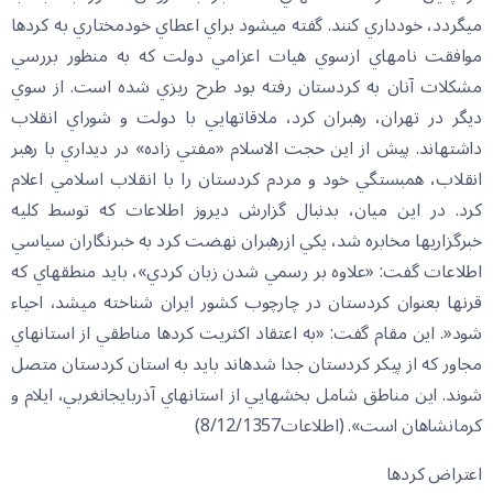
مي‏گردد، خودداري كنند. گفته مي‏شود براي اعطاي خودمختاري به كردها
موافقت نامه‏اي ازسوي هيات اعزامي دولت كه به منظور بررسي
مشكلات آنان به كردستان رفته بود طرح ريزي شده است. از سوي
ديگر در تهران، رهبران كرد، ملاقاتهايي با دولت و شوراي انقلاب
داشته‏اند. پيش از اين حجت الاسلام «مفتي زاده» در ديداري با رهبر
انقلاب، همبستگي خود و مردم كردستان را با انقلاب اسلامي اعلام
كرد. در اين ميان، بدنبال گزارش ديروز اطلاعات كه توسط كليه
خبرگزاريها مخابره شد، يكي ازرهبران نهضت كرد به خبرنگاران سياسي
اطلاعات گفت: «علاوه بر رسمي ‏شدن زبان كردي»، بايد منطقه‏اي كه
قرنها بعنوان كردستان در چارچوب كشور ايران شناخته مي‏شد، احياء
شود«. اين مقام گفت: «به اعتقاد اكثريت كردها مناطقي از استانهاي
مجاور كه از پيكر كردستان جدا شده‏اند بايد به استان كردستان متصل
شوند. اين مناطق شامل بخشهايي از استانهاي آذربايجانغربي، ايلام و
كرمانشاهان است». (اطلاعات8/12/1357)
اعتراض كردها