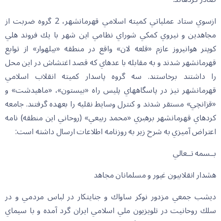
ازسوي ستاد عملياتي كميته اسلامي قهرمانشهر، 2 گروه ضربت از
مجاهدين و نيروي كمكي شوراي نظامي اين شهر با يك فروند هلي
كوپتر هوانيروز عازم «قلعه لان» واقع در منطقه «بيله‏وار» از توابع
قهرمانشهر شدند و به مقابله با عده‏اي كه قصد اغتشاش در اين محل
را داشتند برخاستند. سه گروه پاسدار كميته انقلاب اسلامي
قهرمانشهر نيز در پاسگاههاي پليس راه «بيستون»، «ماهيدشت» و
«قزانچي» مستقر شدند و كنترل وسايط نقليه را بعهده گرفتند. جامعه
كردهاي قهرمانشهر برهبري «محمد ربيعي» (روحاني اين منطقه) نامه
اعتراض آميزي به شرح زير به روزنامه اطلاعات ارسال داشته است:
بــسمه تــعالي
هشدار انقلابيون غيور و مسلمانان مجاهد
ديشب جمعي مزدور نوكر ساواك و جنايتكار در لباس مردمي و در
سلك روحانيت در تلويزيون ملي اسلامي ايران گرد آمده و با سيماي