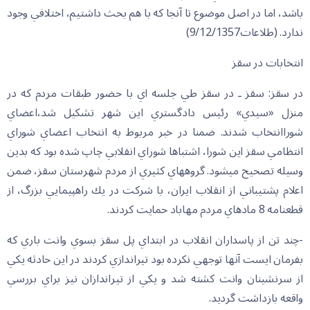
باشد، اما در اصل موضوع تا آنجا كه با هم بحث داشتيم، اختلافي وجود
ندارد. (طلاعات9/12/1357)
انتخابات در سقز
در سقز: سقز ـ در سقز طي جلسه اي با حضور طبقات مردم كه در
منزل «سيدي» رئيس دادگستري اين شهر تشكيل شد،اعضاي
شوراانتخاب شدند. ضمنا در خبر مربوط به انتخاب اعضاي شوراي
انتظامي سقز اين شورا، اشتباها شوراي انقلابي چاپ شده بود كه بدين
وسيله تصحيح مي‏شود. گروههاي كثيري از مردم شهرستان سقز، ضمن
اعلام پشتيباني از انقلاب ايران، با شركت در يك راهپيمايي بزرگ، از
قطعنامه 8 ماده‏اي مردم مهاباد حمايت كردند.
-چند تن از پاسداران انقلاب در ابتداي پل سقز بسوي وانت باري كه
بفرمان ايست آنها توجهي نكرده بود تيراندازي كردند در اين حادثه يكي
از سرنشينان وانت كشته شد و يكي از تيراندازان نيز براي بررسي
واقعه بازداشت گرديد.