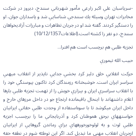
-سرپاسبان علي اكبر زارعي مأمور شهرباني سنندج، ديروز در شركت
مخابرات تهران وسيله يك سنندجي شناسايي شد و پاسداران جوان، او
را دستگير كردند. گفته شد او در جريان تظاهرات و مبارزات آزاديخواهان
سنندج، دو نفر را كشته است.(اطلاعات10/12/1357)
تجزيه طلبي هم برچسب است هم افترا…
حبيب الله تيموري
حركت انقلابي خلق دلير كرد بخشي جدايي ناپذير از انقلاب ميهني
سراسر ايران است. خوشبختانه رزمندگان كرد تاكنون پيوستگي خود را
با انقلاب سراسري ايران و بيزاري خويش را از تهمت تجزيه طلبي بارها
اعلام داشته‏اند با اينحال باقيمانده ارتجاع جو در داخل مرزهاي خارج و
داخل ايران مي‏كوشد تا با سوءاستفاده از وحدت طلبي حقاني ايرانيان
خواسته‏هاي برحق هموطنان كرد و آذربايجاني ما را برچسب اجزيه
طلبي لوث و به لولوخورخوره‏هاي براي رماندن گروهايي از ايرانيان
ازجريان انقلاب مهني ما تبديل كند. اگر اين توطئه شوم در نطفه خفه