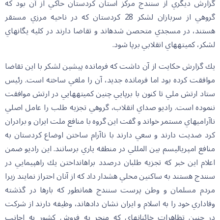
گزارش ديگري از سنندج مركز استان كردستان حاكي از آن بود كه
گروهي از سربازان لشكر 28 كردستان كه در ناحيه مرزي مستقر
هستند، در مسجدي متحصن شده‏اند و تقاضا دارند در كليه يگانهاي
لشكر، كميته‏هاي انقلابي برپا شود.
يك گزارش حكايت از آن داشت كه فرمانده پيشين لشكر با اين تقاضا
موافقت كرده بود اما فرمانده جديد، آن را ملغي ساخته است. رئيس
ستاد ارتش ملي تا كنون با برپايي چنين كميته‏هايي در ارتش موافقت
ننموده است. راديو صداي انقلاب، گروهي تجزيه طلب را عامل اصلي
ناآرامي‏هاي مستمر خواند و گفت اين گروه با منافع ملت ايران و برادران
كرد ضديت دارند و سعي دارند با ناآرام ساختن اوضاع كردستان به
منافع امپرياليسم بين المللي در منطقه ياري برسانند. اين راديو ضمن
اعلام اين خبر كه تجزيه طلبان درصدد براه‏انداختن يك راهپيمايي در
سنندج هستند به ساكنين محلي هشدار داد كه از آنان احتراز نمايند زيرا
مردم مسلمان و وطن پرست سنندج همانطور كه بارها در گذشته
وفاداري خود را به اسلام و ايران نشان داده‏اند، وظيفه دارند از شركت
در چنين تظاهرات خائنانه‏اي كه منجر به فروش كشور به اجانب