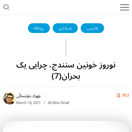
فارسی
شیکاری
ڕوانگە
نوروز خونین سنندج، چرایی یک
بحران(7)
953
بێهزاد خۆشحاڵی
March 18, 2011
26 Mins Read