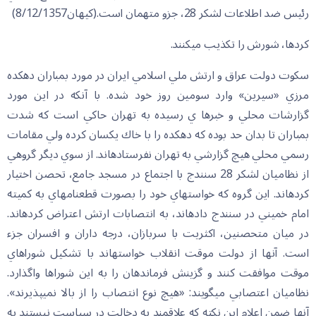
رئيس ضد اطلاعات لشكر 28، جزو متهمان است.(كيهان8/12/1357)
كردها، شورش را تكذيب مي‏كنند.
سكوت دولت عراق و ارتش ملي اسلامي ايران در مورد بمباران دهكده
مرزي «سيرين» وارد سومين روز خود شده. با آنكه در اين مورد
گزارشات محلي و خبرها ي رسيده به تهران حاكي است كه شدت
بمباران تا بدان حد بوده كه دهكده را با خاك يكسان كرده ولي مقامات
رسمي محلي هيچ گزارشي به تهران نفرستاده‏اند. از سوي ديگر گروهي
از نظاميان لشكر 28 سنندج با اجتماع در مسجد جامع، تحصن اختيار
كرده‏اند. اين گروه كه خواستهاي خود را بصورت قطعنامه‏اي به كميته
امام خميني در سنندج داده‏اند، به انتصابات ارتش اعتراض كرده‏اند.
در ميان متحصنين، اكثريت با سربازان، درجه داران و افسران جزء
است. آنها از دولت موقت انقلاب خواسته‏اند با تشكيل شوراهاي
موقت موافقت كنند و گزينش فرماندهان را به اين شوراها واگذارد.
نظاميان اعتصابي مي‏گويند: «هيچ نوع انتصاب را از بالا نمي‏پذيرند».
آنها ضمن اعلام اين نكته كه علاقمند به دخالت در سياست نيستند به