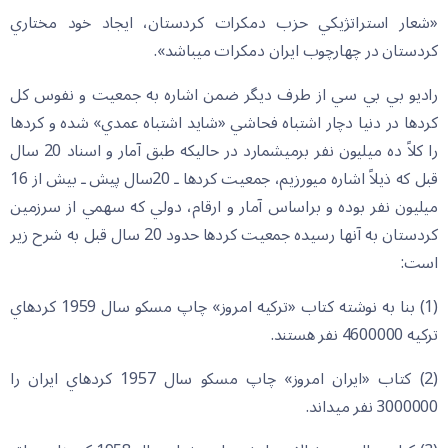
«شعار استراتژيكي حزب دمكرات كردستان، ايجاد خود مختاري
كردستان در چهارچوب ايران دمكرات ميباشد».
راديو بي بي سي از طرف ديگر ضمن اشاره به جمعيت و نفوس كل
كردها در دنيا دچار اشتباه فحاشي «شايد اشتباه عمدي» شده و كردها
را كلاً ده ميليون نفر برمي‏شمارد در حاليكه طبق آمار و اسناد 20 سال
قبل كه ذيلاً اشاره مي‏ورزيم، جمعيت كردها ـ 20سال پيش ـ بيش از 16
ميليون نفر بوده و براساس آمار و ارقام، دولي كه سهمي از سرزمين
كردستان به آنها رسيده جمعيت كردها حدود 20 سال قبل به شرح زير
است:
(1) بنا به نوشته كتاب «تركيه امروز» چاپ مسكو سال 1959 كردهاي
تركيه 4600000 نفر هستند.
(2) كتاب «ايران امروز» چاپ مسكو سال 1957 كردهاي ايران را
3000000 نفر مي‏داند.