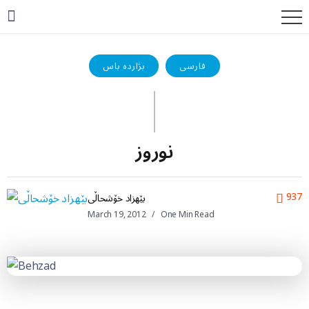
فارسی
بژاردە باس
نوروز
937
بێهزاد خۆشحاڵی
March 19, 2012
One Min Read