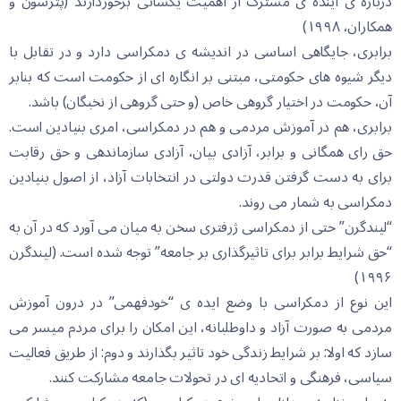
درباره ی آینده ی مشترک از اهمیت یکسانی برخوردارند (پترسون و
همکاران، ۱۹۹٨)
برابری، جایگاهی اساسی در اندیشه ی دمکراسی دارد و در تقابل با
دیگر شیوه های حکومتی، مبتنی بر انگاره ای از حکومت است که بنابر
آن، حکومت در اختیار گروهی خاص (و حتی گروهی از نخبگان) باشد.
برابری، هم در آموزش مردمی و هم در دمکراسی، امری بنیادین است.
حق رای همگانی و برابر، آزادی بیان، آزادی سازماندهی و حق رقابت
برای به دست گرفتن قدرت دولتی در انتخابات آزاد، از اصول بنیادین
دمکراسی به شمار می روند.
“لیندگرن” حتی از دمکراسی ژرفتری سخن به میان می آورد که در آن به
“حق شرایط برابر برای تاثیرگذاری بر جامعه” توجه شده است. (لیندگرن
۱۹۹۶)
این نوع از دمکراسی با وضع ایده ی “خودفهمی” در درون آموزش
مردمی به صورت آزاد و داوطلبانه، این امکان را برای مردم میسر می
سازد که اولا: بر شرایط زندگی خود تاثیر بگذارند و دوم: از طریق فعالیت
سیاسی، فرهنگی و اتحادیه ای در تحولات جامعه مشارکت کنند.