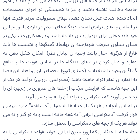
بر اساس هر یک از جنبه های بررسی شده تمامی مردم باید در امور
جامعه دخالت داشنه باشند و نیز با همبستگی در اجرای تصمیمات
اتخاذ شده، همت عمل نشان دهند، مبنای مسوولیت مردم قدرت آنها
بر اساس جنبه ی برابری است. دیدگاه های مردم در باره ی امور حیاتی
خود باید محلی برای فرمول بندی داشته باشد و در همکاری مشترکی بر
مبنای تساوی تعریف شود(جنبه ی روابط)، گفتگوها و نشست ها باید
فارغ از هرگونه اجبار باشد (جنبه ی تبادل نظر)، امکان شکل دهی به
عقاید و عمل کردن بر مبنای دیدگاه ها بر اساس هویت ها و منافع
گوناگون وجود داشته باشد (جنبه ی تنوع) و فضای بازی و ابعاد این فضا
به اندازه ی تمام افراد جامعه باشد (دمکراسی درونی). برآیند هر یک از
این جنبه هاست که فرایندی مرکب از حلقه های ضروری در زنجیره ای را
پدید می آورند که دمکراسی و قواعد آن را به وجود می آورند.
بر اساس آنچه در هر یک از جنبه ها به عنوان “مشاهده” مورد بررسی
قرار گرفت “دمکراسی ایرانی” نه همه جانبه است و نه فراگیر و نه می
تواند هر یک از جنبه های دمکراسی را محقق سازد.
متاسفانه تا هنگامی که اپوزیسیون ایرانی نتواند قواعد دمکراسی را به