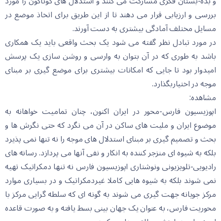
و بده-بستان فکری مشارکت می کنند و استدلال های گوناگون را مورد
بررسی و ارزیابی قرار می دهند تا از این طریق برای اتخاذ موضع در
مسایل مختلف آمادگی بیشتری به دست آورند.
در مورد تبادل نظر گفته می شود یک بحث واقعی باید یک همکاری
باشد به طوری که در آن بتوان به وارسی و روشن سازی یک پرسش
امیدوار بود تا جایی که امکانات بیشتری برای موضع گیری بر مبنای
موجه در اختیاربگذارد.
مشاهده:
اپوزیسیون فارس-محور در ایران اکنون، چنان تمامیت خواهانه به
موضوع ایران و ملیت های ساکن در آن می نگرد که حتی نگرش ها و
بحث و تصمیم گیری بر مبنای استدلال های موجه را نه تنها نمی پذیرد
بلکه به شیوه ای منزجر کننده به انکار و نفی آنها می پردازد. رسانه های
رادیویی-تلویزیونی ونوشتاری اپوزیسیون فارس نه تنها دمکراتیک تهیه
نمی شوند بلکه به شیوه هایی کاملا غیردمکراتیک و در بسیاری موارد
مرکز جویانه جهت گیری می شوند به گونه ای که سلطه گرایی مرکز با
محوریت فارس، به عنوان یک جهان بینی بسط یافته و به صورت قاعده