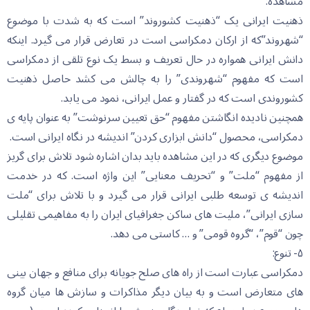
مشاهده:
ذهنیت ایرانی یک “ذهنیت کشوروند” است که به شدت با موضوع
“شهروند”که از ارکان دمکراسی است در تعارض قرار می گیرد. اینکه
دانش ایرانی همواره در حال تعریف و بسط یک نوع تلقی از دمکراسی
است که مفهوم “شهروندی” را به چالش می کشد حاصل ذهنیت
کشوروندی است که در گفتار و عمل ایرانی، نمود می یابد.
همچنین نادیده انگاشتن مفهوم “حق تعیین سرنوشت” به عنوان پایه ی
دمکراسی، محصول “دانش ابزاری کردن” اندیشه در نگاه ایرانی است.
موضوع دیگری که در این مشاهده باید بدان اشاره شود تلاش برای گریز
از مفهوم “ملت” و “تحریف معنایی” این واژه است. که در خدمت
اندیشه ی توسعه طلبی ایرانی قرار می گیرد و با تلاش برای “ملت
سازی ایرانی”، ملیت های ساکن جغرافیای ایران را به مفاهیمی تقلیلی
چون “قوم”، “گروه قومی” و … کاستی می دهد.
۵- تنوع:
دمکراسی عبارت است از راه های صلح جویانه برای منافع و جهان بینی
های متعارض است و به بیان دیگر مذاکرات و سازش ها میان گروه