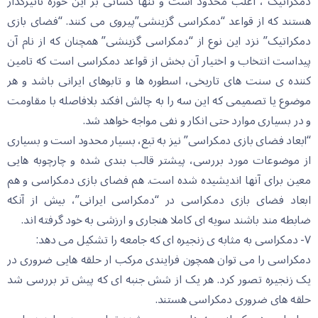
دمکراتیک”، اغلب محدود است و تنها کسانی بر این حوزه تاثیرگذار
هستند که از قواعد “دمکراسی گزینشی”پیروی می کنند. “فضای بازی
دمکراتیک” نزد این نوع از “دمکراسی گزینشی” همچنان که از نام آن
پیداست انتخاب و اختیار آن بخش از قواعد دمکراسی است که تامین
کننده ی سنت های تاریخی، اسطوره ها و تابوهای ایرانی باشد و هر
موضوع یا تصمیمی که این سه را به چالش افکند بلافاصله با مقاومت
و در بسیاری موارد حتی انکار و نفی مواجه خواهد شد.
“ابعاد فضای بازی دمکراسی” نیز به تبع، بسیار محدود است و بسیاری
از موضوعات مورد بررسی، پیشتر قالب بندی شده و چارچوبه هایی
معین برای آنها اندیشیده شده است. هم فضای بازی دمکراسی و هم
ابعاد فضای بازی دمکراسی در “دمکراسی ایرانی”، بیش از آنکه
ضابطه مند باشند سویه ای کاملا هنجاری و ارزشی به خود گرفته اند.
۷- دمکراسی به مثابه ی زنجیره ای که جامعه را تشکیل می دهد:
دمکراسی را می توان همچون فرایندی مرکب ار حلقه هایی ضروری در
یک زنجیره تصور کرد. هر یک از شش جنبه ای که پیش تر بررسی شد
حلقه های ضروری دمکراسی هستند.