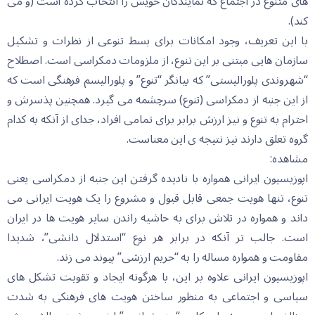
های متنوع در اجتماع که نمایندگان خویش را انتخاب کرده است (و می
کند).
با این تعریف، وجود امکانات برای بسط تنوعی از نظرات و تشکیل
سازمان هایی مبتنی بر این تنوع، از ملزومات دمکراسی است. اصطلاح
“شهروندی پلورالیستی” که بیانگر “تنوع” و پلورالیسم فرهنگی است که
از این جنبه از دمکراسی (تنوع) سرچشمه می گیرد. همچنین پذسرش و
احترام به تنوع و نیز ارزش برابر برای تمامی افراد، جدای از آنکه به کدام
گروه تعلق دارند نیز نتیجه ی این معناست.
مشاهده:
اپوزیسیون ایرانی همواره با نادیده گرفتن این جنبه از دمکراسی یعنی
تنوع، تنها هویت جمعی قابل قبول و مشروع را یک هویت ایرانی می
داند و همواره در تلاش برای به حاشیه راندن سایر هویت ها در ایران
است. جالب تر آنکه در برابر هر نوع “استدلال دانشی”، شدیدا
مقاومت و همواره مساله را به “حریم ارزشی” پیوند می زند.
اپوزیسیون ایرانی علاوه بر این، با هرگونه ایجاد و تقویت تشکل های
سیاسی و اجتماعی به منظور ساختن هویت های فرهنکی به شدت