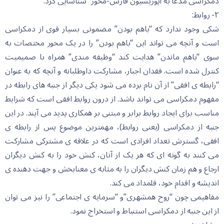
دمکراسی مدعا به اپوزیسیون فارس-محور” شناسایی کرد.
۲- روابط:
شکی وجود ندارد که “باهم بودن” مضمونی بسیار قوی از دمکراسی
است و آنچه می تواند این “باهم بودن” را در یک محور مختصات به
سوی “باهم ماندن” هدایت کند “وظیفه مندی” همراه با صمیمیت
کنترل شده است. فقدان اجبار، مشارکت داوطلبانه و آنچه که به عنوان
“رابطه ی افقی” از آن نام برده می شود یکی دیگر از جنبه های رابطه در
مفهوم دمکراسی می تواند باشد. از درون روابط افقی است که شرایط
مناسب برای ایجاد روابط برابر و مبتنی بر همکاری پدید می آیند. در این
جنبه از دمکراسی (یعنی روابط)، مهمترین موضوع پس از رابطه ی
افقی، گسترش تعداد افرادی است که در علاقه ی مشترکی مشارکت
می کنند به گونه ای که هر یک از آنان، کنش خود را به کنش دیگران
ارجاع و هم زمان کنش دیگران را به مثابه ی معنابخش و جهت دهنده ی
اندیشه و اقدام خود، قلمداد می کند.
مفاهیمی چون “روح همشهری”و “سرمایه ی اجتماعی” را نیز می توان
از این جنبه از دمکراسی استنباط و استخراج نمود.