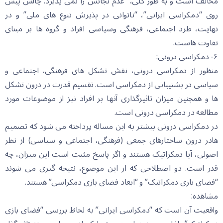
مخالف است و به طور کلی، “عدم تجانس”را نمی پذیرد. چالش پیش
روی “دمکراسی ایرانی”، “ناتوانی در پذیرش تنوع های ملی” و در
نهایت، طرد اجتماعی، فرهنگی وسیاسی افراد و گروه ها بر مبنای
تفاوت هاست.
۶- دمکراسی درونی:
منظور از دمکراسی درونی، نقش تشکل های فرهنگی، اجتماعی و
سیاسی در پشتیبانی از دمکراسی است. تقسیم قدرت در درون تشکل
ها و همچنین میزان تاثیرگذاری آنها بر افراد نیز از موضوعات مورد
مطالعه در دمکراسی درونی است.
در دمکراسی درونی بیشتر به این مساله پرداخته می شود که تصمیم
هادر درون ساختارهای جمعی (فرهنگی، اجتماعی و سیاسی) از نظر
اصولی، آیا دمکراتیک هستند و اگر پاسخ مثبت است این میزان، چه
قدر است. دو اصطلاحی که از این موضوع، نتیجه گیری می شوند
“فضای بازی دمکراتیک” و “ابعاد فضای بازی دمکراسی” هستند.
مشاهده:
واقعیت آن است که “دمکراسی ایرانی” به لحاظ بررسی “فضای بازی