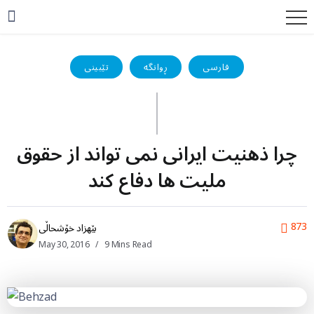
فارسی
ڕوانگە
تێبینی
چرا ذهنیت ایرانی نمی تواند از حقوق
ملیت ها دفاع کند
873
بێهزاد خۆشحاڵی
May 30, 2016
9 Mins Read