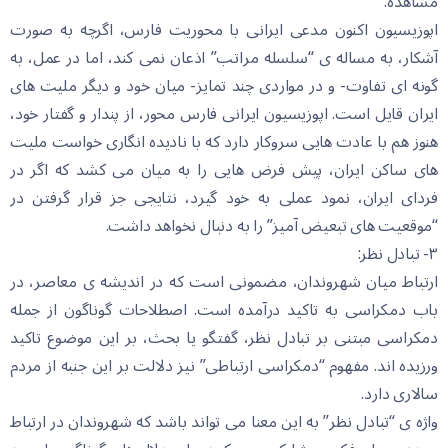
مشاهده:
اپوزیسیون اکنون مدعی ایرانی با محوریت فارس، اگرچه به صورت
آشکار، به مساله ی “سلسله مراتب” اذعان نمی کند، اما در عمل، به
گونه ای تفاوت- و در مواردی چند تمایز- میان خود و دیگر ملیت های
ایران قایل است. اپوزیسیون ایرانی فارس محور، از پندار و گفتار خود،
هنوز هم با عادت هایی سروکار دارد که با نادیده انگاری خواست ملیت
های ساکن ایران، پیش فرض هایی را به میان می کشد که اگر در
فردای ایران، نمود عملی به خود گیرد، نتایجی جز قرار گرفتن در
“موقعیت های تبعیض آمیز” را به دنبال نخواهد داشت.
٣- تبادل نظر:
ارتباط میان شهروندان، مضمونی است که در اندیشه ی معاصر، در
باب دمکراسی به تاکید درآمده است. اصطلاحات گوناگون از جمله
دمکراسی مبتنی بر تبادل نظر، گفتگو یا بحث، بر این موضوع تاکید
ورزیده اند. مفهوم “دمکراسی ارتباطی” نیز دلالت بر این جنبه از مردم
سالاری دارد.
واژه ی “تبادل نظر” به این معنا می تواند باشد که شهروندان در ارتباط