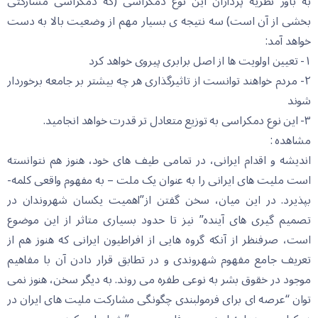
به باور نظریه پردازان این نوع دمکراسی (که دمکراسی مشارکتی
بخشی از آن است) سه نتیجه ی بسیار مهم از وضعیت بالا به دست
خواهد آمد:
۱- تعیین اولویت ها از اصل برابری پیروی خواهد کرد
۲- مردم خواهند توانست از تاثیرگذاری هر چه بیشتر بر جامعه برخوردار
شوند
٣- این نوع دمکراسی به توزیع متعادل تر قدرت خواهد انجامید.
مشاهده :
اندیشه و اقدام ایرانی، در تمامی طیف های خود، هنوز هم نتوانسته
است ملیت های ایرانی را به عنوان یک ملت – به مفهوم واقعی کلمه-
بپذیرد. در این میان، سخن گفتن از”اهمیت یکسان شهروندان در
تصمیم گیری های آینده” نیز تا حدود بسیاری متاثر از این موضوع
است، صرفنظر از آنکه گروه هایی از افراطیون ایرانی که هنوز هم از
تعریف جامع مفهوم شهروندی و در تطابق قرار دادن آن با مفاهیم
موجود در خقوق بشر به نوعی طفره می روند. به دیگر سخن، هنوز نمی
توان “عرصه ای برای فرمولبندی چگونگی مشارکت ملیت های ایران در