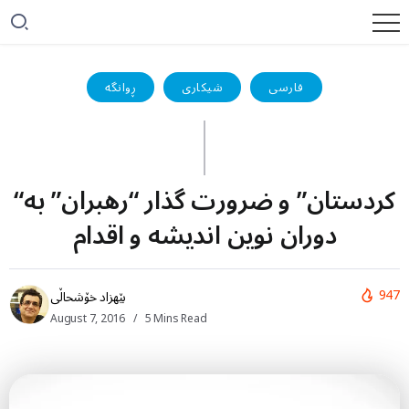
فارسی
شیکاری
ڕوانگە
“کردستان” و ضرورت گذار “رهبران” به
دوران نوین اندیشه و اقدام
947
بێهزاد خۆشحاڵی
August 7, 2016
5 Mins Read