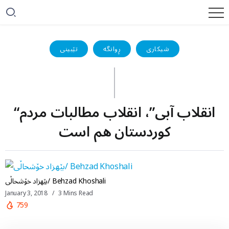
شیکاری
ڕوانگە
تێبینی
“انقلاب آبی”، انقلاب مطالبات مردم
کوردستان هم است
بێهزاد خۆشحاڵی/ Behzad Khoshali
January 3, 2018
3 Mins Read
759