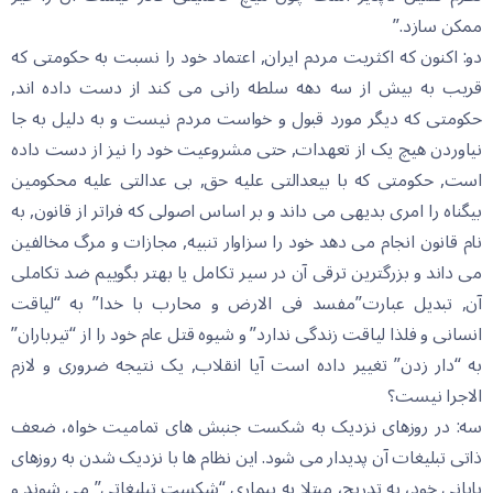
ممکن سازد.”
دو: اکنون که اکثریت مردم ایران, اعتماد خود را نسبت به حکومتی که
قریب به بیش از سه دهه سلطه رانی می کند از دست داده اند,
حکومتی که دیگر مورد قبول و خواست مردم نیست و به دلیل به جا
نیاوردن هیچ یک از تعهدات, حتی مشروعیت خود را نیز از دست داده
است, حکومتی که با بیعدالتی علیه حق, بی عدالتی علیه محکومین
بیگناه را امری بدیهی می داند و بر اساس اصولی که فراتر از قانون, به
نام قانون انجام می دهد خود را سزاوار تنبیه, مجازات و مرگ مخالفین
می داند و بزرگترین ترقی آن در سیر تکامل یا بهتر بگوییم ضد تکاملی
آن, تبدیل عبارت”مفسد فی الارض و محارب با خدا” به “لیاقت
انسانی و فلذا لیاقت زندگی ندارد” و شیوه قتل عام خود را از “تیرباران”
به “دار زدن” تغییر داده است آیا انقلاب, یک نتیجه ضروری و لازم
الاجرا نیست؟
سه: در روزهای نزدیک به شکست جنبش های تمامیت خواه، ضعف
ذاتی تبلیغات آن پدیدار می شود. این نظام ها با نزدیک شدن به روزهای
پایانی خود، به تدریج، مبتلا به بیماری “شکست تبلیغاتی” می شوند و