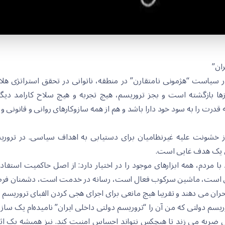
ران”
در سیاست “هژمونی نامتقارن” در منطقە، ناتوانی در تحقق استراتژی
ا بازگشتە است و بجز تروریسم، هیچ تجربە و هیچ سلاح کارامد دیگر
قدرت را بە سود خود دارا باشد و هم از همە سازوکارهای روانی و قانونی و 
 از خشونت علیە غیرنظامیان برای دستیابی بە اهداف سیاسی. در ترور
 یک هدف غایی است.
 با مردم، همە ابزارهای موجود را در اختیار دارد: از اصل حاکمیت استفا
ش است، ماشین سرکوب فعال است، رسانە در خدمت است، دشمنان فرضی 
ران می دهند و تقریبا هیچ مانعی برای اجرای هجی کردن الفبای تروریسم 
ریسم دولتی کە من آن را “تروریسم دولتی داخلی ایران” نامیدەام یک سازو
ضربە می زند تا هیچکس نتواند احساس امنیت کند. نیز همیشە یک اثر 