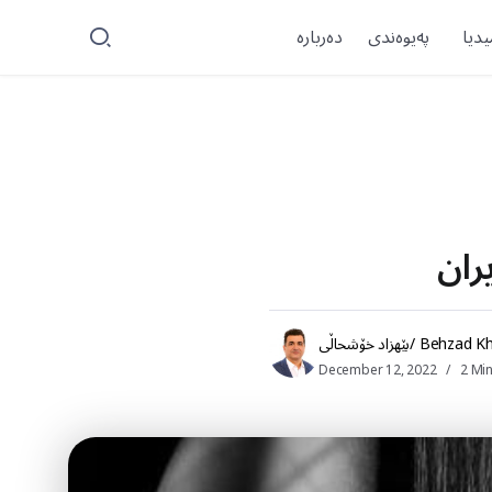
یدیا
پەیوەندی
دەربارە
اڵی/ Behzad Khoshali
December 12, 2022
2 Mi