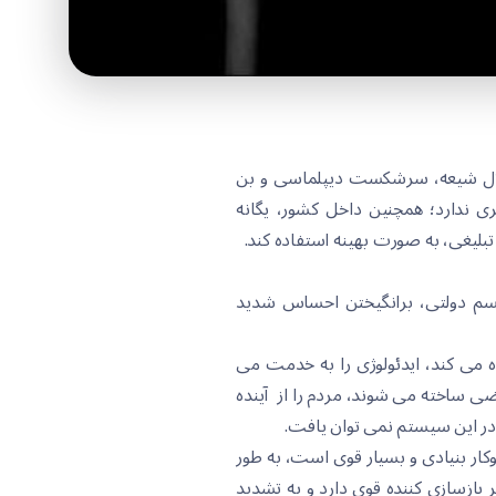
 هلال شیعە، سرشکست دیپلماسی و بن
ی ندارد؛ همچنین داخل کشور، یگانە
تبلیغی، بە صورت بهینە استفادە کند.
یسم دولتی، برانگیختن احساس شدید
دە می کند، ایدئولوژی را بە خدمت می
ساختە می شوند، مردم را از آیندە
در این سیستم نمی توان یافت.
کار بنیادی و بسیار قوی است، بە طور
بازسازی کنندە قوی دارد و بە تشدید