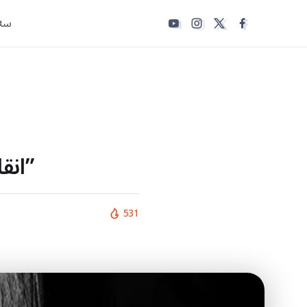
سەر
انقلاب ژینا و “تروریسم دولتی داخلی ایران”
531