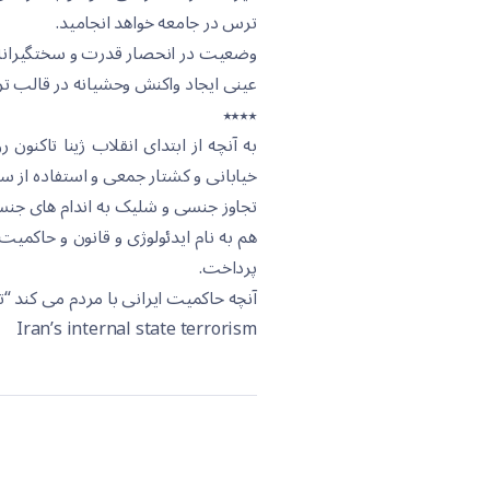
ترس در جامعە خواهد انجامید.
وضعیت در انحصار قدرت و سختگیرانەتر ق
عینی ایجاد واکنش وحشیانە در قالب 
٭٭٭٭
بە آنچە از ابتدای انقلاب ژینا تاکنون
خیابانی و کشتار جمعی و استفادە از سل
تجاوز جنسی و شلیک بە اندام های جنس
هم بە نام ایدئولوژی و قانون و حاکم
پرداخت.
آنچە حاکمیت ایرانی با مردم می کند “
Iran’s internal state terrorism