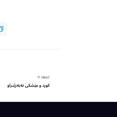
Next
کورد و مێشکی نەبەزێنراو