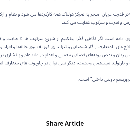
درت عریان، منجر بە تمرکز هولناک همە کارکردها می شود و نظام و ارکان آ
ترس و نفرت و سرکوب هدایت می کند.
 روی دادە است اگر نگاهی گڐرا بیفکنیم از شروع سرکوب ها تا جنایت و ت
اح های نامتعارف و گاز شیمیایی و تیراندازی کور بە سوی خانەها و افرا
ی زنان و نقض رویەهای قضایی معمول و اعدام در ملاء عام و پافشاری بر
یت و بازتولید سیستمی وحشت، دیگر نمی توان در چارچوب های متعارف ان
تروریسم دولتی داخلی” است.
Share Article