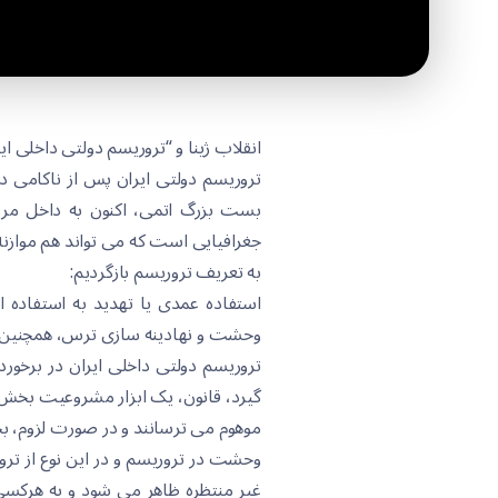
انقلاب ژینا و “تروریسم دولتی داخلی ای
تروریسم دولتی ایران پس از ناکامی 
بست بزرگ اتمی، اکنون بە داخل مرزه
جغرافیایی است کە می تواند هم موازنە 
بە تعریف تروریسم بازگردیم:
استفادە عمدی یا تهدید بە استفادە
وحشت و نهادینە سازی ترس، همچنین
تروریسم دولتی داخلی ایران در برخورد
گیرد، قانون، یک ابزار مشروعیت بخ
موهوم می ترسانند و در صورت لزوم، بح
وحشت در تروریسم و در این نوع از ترو
غیر منتظرە ظاهر می شود و بە هرکسی 