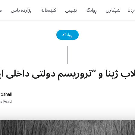
ەتا
شیکاری
ڕوانگە
تێبینی
کتێبخانە
بژاردە باس
م
ڕوانگە
بێهزاد خۆشح
ns Read