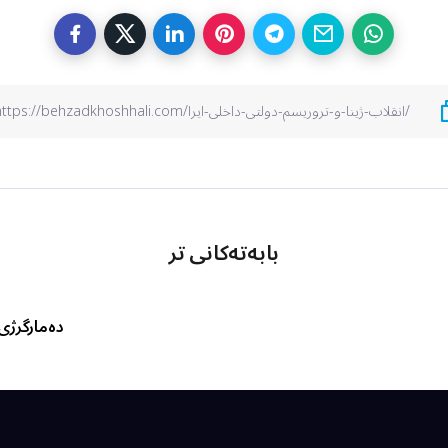
بابەتەکانی تر
دەمارگرژی