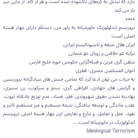
دارد کە تبدیل بە گرەهای ناگشودە شدە است و هر از گاە، از جایی سر
باز می کند.
٭٭٭٭
تروریسم ایدئولوژیک خاورمیانە بە باور من، دستکم دارای چهار هستە
اصلی است:
ایران هلال شیعە و ناسیونالیسم ایرانی
ترکیە نئو خلافتی و رویای نئو عثمانی
سلفی گری عربی و قبیلەگرایی حکومتی حوزە خلیج فارس
اخوان المسلمین مصری- قطری
بە جرات می توان ادعا کرد کە تمامی جنبش های بنیادگرانە تروریستی
و گرایش های جهادی، افراطی گری، ستم و سرکوب، زن ستیزی،
نهادینە نشدن حقوق شهروندی، فقر، فساد، عدم توزیع عادلانە ثروت،
عقب ماندگی و توسعە نیافتگی، نتیجە مستقیم و غیر مستقیم تاثیر و
نفوذ، عمل و تعامل، و تنازع و تعارض این چهار هسته اصلی تروریسم
ایدئولوژیک در خاورمیانه است…..
Ideological Terrorism