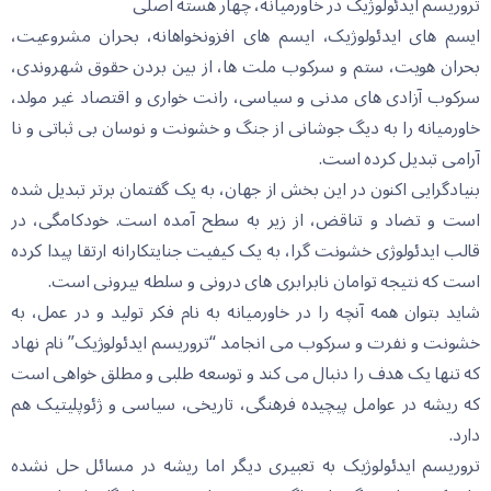
تروریسم ایدئولوژیک در خاورمیانه، چهار هسته اصلی
ایسم های ایدئولوژیک، ایسم های افزونخواهانە، بحران مشروعیت،
بحران هویت، ستم و سرکوب ملت ها، از بین بردن حقوق شهروندی،
سرکوب آزادی های مدنی و سیاسی، رانت خواری و اقتصاد غیر مولد،
خاورمیانە را بە دیگ جوشانی از جنگ و خشونت و نوسان بی ثباتی و نا
آرامی تبدیل کردە است.
بنیادگرایی اکنون در این بخش از جهان، بە یک گفتمان برتر تبدیل شدە
است و تضاد و تناقض، از زیر بە سطح آمدە است. خودکامگی، در
قالب ایدئولوژی خشونت گرا، بە یک کیفیت جنایتکارانە ارتقا پیدا کردە
است کە نتیجە توامان نابرابری های درونی و سلطە بیرونی است.
شاید بتوان همە آنچە را در خاورمیانە بە نام فکر تولید و در عمل، بە
خشونت و نفرت و سرکوب می انجامد “تروریسم ایدئولوژیک” نام نهاد
کە تنها یک هدف را دنبال می کند و توسعە طلبی و مطلق خواهی است
کە ریشە در عوامل پیچیدە فرهنگی، تاریخی، سیاسی و ژئوپلیتیک هم
دارد.
تروریسم ایدئولوژیک بە تعبیری دیگر اما ریشە در مسائل حل نشدە