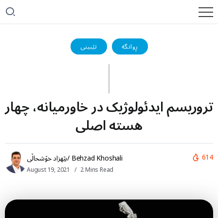
ڕوانگە
تێبینی
تروریسم ایدئولوژیک در خاورمیانه، چهار
هسته اصلی
614
بێهزاد خۆشحاڵی/ Behzad Khoshali
August 19, 2021
2 Mins Read