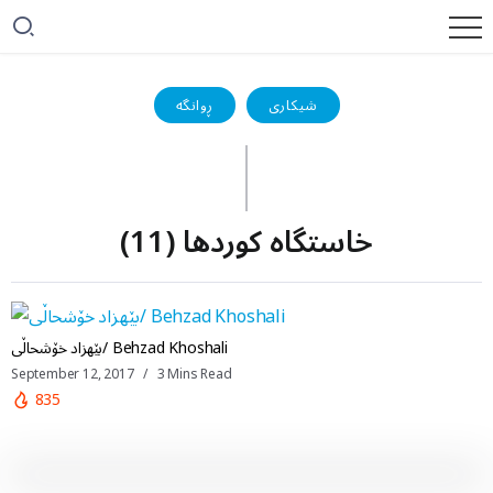
شیکاری
ڕوانگە
خاستگاه کوردها (11)
بێهزاد خۆشحاڵی/ Behzad Khoshali
September 12, 2017
3 Mins Read
835