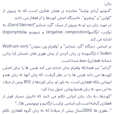
زبان:
“آنتونیو آرنایز ویلینا” نماینده ی همان تفکری است که به پیروی از
“کولین” و “رینفریو”، خاستگاه اصلی کوردها را از قفقاز می دانند.
در مورد زبان نیز او به پیروی از سبک “گرد شتاینر”(Gerd Steiner)، به
ترکیب ارگاتیو(ergative composition) و تیپونیم ها(toponyms)
اشاره می کند.
بر اساس دیدگاه “گرد شتاینر” و “ولفرام ون سودن” (Wolfram von
Soden ) ارگاتیویته ی زبان کردی از زمان هوری های باستان (یا زبانی
مشابه قفقازی) حفظ شده است.
“آرنایز” نیز هچنانکه ولفرام بدان اشاره می کند هیتی ها را نیای اصلی
کوردها می داند هیتی ها را در نظر گرفت، که زبان آنها نه زبان هندو
اروپایی بلکه قفقازی است. به باور او، زبان کوردها از 850 پیش از میلاد
به این سو، به زبان هندواروپایی تحول پیدا کرد:
“کوردها….به یک زبان ایرانی تکلم می کنند که تاثیری بسیار قوی از
قفقازی گرفته است.(بر اساس ترکیب ارگاتیو و توپونیمی ها)…”
“….هوری ها (2000سال پیش از میلاد) که به زبان گروه قفقازی تکلم