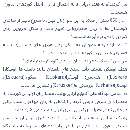
می کردند(و نه هندواروپایی)، به احتمال فراوان اجداد کوردهای امروزی
هستند….”
“….از 850 پیش از میلاد به این سو، زبان کهن، با شروع تغییر از ساکنان
کوهستان ها به زبان هندواروپایی تغییر یافته و شکل امروزین زبان
کوردی را به وجود آورده است….”
“….اما ارگاتیویته همچنان به شکل زبان هوری های باستان(یا شبیه
قفقازی) همچنان در کوردها باقی مانده است….”
مردمان “اوسکومدیترانه”، زبان اولیه ی “اوسکومدیترانه ای”
هدف اوسكو، تعريف تأثير تمدن هاي باستان مانند باسك ها (اوسکارا
Euskara)) همچنین: اوسکرا(Euskara)، اسکوارا(Eskuara)،
اوسکارا(Uskara) اتروسكی ها(Etrusker)و قفقازی ها است.
بر اساس دیدگاه های آنتونیو آرنایز ویلینا، منشا زبان اولیه ی کوردها، به
مدیترانه ی شرقی بازمی گردد و ارتباطی به زبان مهاجران هندوایرانی
در جایی که در جغرافیای کنونی شرق ایران نامیده می شود ندارد.
ژنتیک شناس جمعیتی اسپانیایی با بهره گیری از زبان شناسی
تطبیقی، قوی ترین آنتی تز را در برابر ادعاهای مربوط به خاستگاه