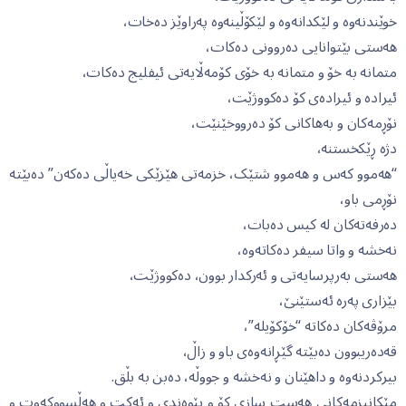
خوێندنەوە و لێکدانەوە و لێکۆڵینەوە پەراوێز دەخات،
هەستی بێتوانایی دەروونی دەکات،
متمانە بە خۆ و متمانە بە خۆی کۆمەڵایەتی ئیفلیج دەکات،
ئیرادە و ئیرادەی کۆ دەکووژێت،
نۆڕمەکان و بەهاکانی کۆ دەرووخێنێت،
دژە ڕێکخستنە،
“هەموو کەس و هەموو شتێک، خزمەتی هێزێکی خەیاڵی دەکەن” دەبێتە
نۆڕمی باو،
دەرفەتەکان لە کیس دەبات،
نەخشە و واتا سیفر دەکاتەوە،
هەستی بەرپرسایەتی و ئەرکدار بوون، دەکووژێت،
بێزاری پەرە ئەستێنێ،
مرۆڤەکان دەکاتە “خۆکۆیلە”،
قەدەریبوون دەبێتە گێڕانەوەی باو و زاڵ،
بیرکردنەوە و داهێنان و نەخشە و جووڵە، دەبن بە بڵق.
مێکانیزمەکانی هەست سازی کۆ و پێوەندی و ئەکت و هەڵسووکەوت و