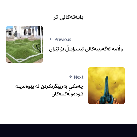
بابەتەکانی تر
Previous
وڵامە ئەگەرییەکانی ئیسراییڵ بۆ ئێران
Next
چەمکی بەرپێگریکردن لە پێوەندییە
نێودەوڵەتییەکان