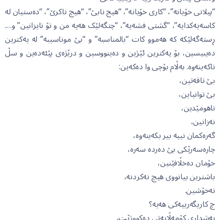
“پیلانی خۆیانە”، “کاری خۆیانە”، “هیج نابێ”، “هیچ ناکرێ”، “دەستیان لە
کاسەیەکدایە”، “گشتی فشەیە”، “چتگەلێک هەیە من و تۆ نایزانین” و….
ڕستەگەلێکە کە هەموو کات “بالمناسبە” و “بێ موناسیبە” لە یەکترین
دەیبیسین، بۆ یەکترین ئێژین و دەینووسین و درێژەی پێئەدەین و سڵ
ناکەینەوە. بەڵام بۆچی وا دەکەین:
بێ تاقەتین،
بێ توانیاین،
ناهومێدین،
نەزانین،
گەرەکمان نییە بیر بکەینەوە،
چارەسەرێکی بێ دەردە سەرە،
خۆمان دەخڵافێنین،
باشترین بیانووی هیچ نەکردنە،
نەخۆشین.
چ کاریگەرییەکی هەیە؟
بەشداری کۆمەڵایەتی دەکووژێت،