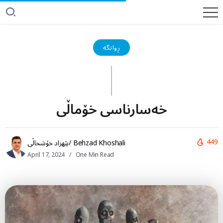
ڕوانگە
خەسارناسی خۆماڵی
449
بێهزاد خۆشحاڵی/ Behzad Khoshali
April 17, 2024
One Min Read