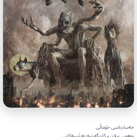
خەسارناسی خۆماڵی
وەهمی پیلان و کاریگەرییە نەرێنییەکانی