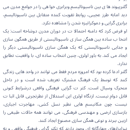
گلنرپیوند ها ی بین ناسیونالیسم وبرابری خوا هی را در جوامع مدرن می
دید امابه طرز عجیبی، روابط تقویت کننده متقابل بین ناسیونالیسم،
برابری گرایی و دموکراتیزه شدن را مشاهده نکرد.
او فرض کرد که دامنه احتمالا ت در دوران مدرن دوشاخه است: یک
انتخا ب ساده بین همگن ساز ی ناسیونالیستی از طریق همگون سازی
و جدایی ناسیونالیستی که یک همگن سازی ناسیونالیستی دیگر را
ایجاد می کند. به باور اولری، چنین انتخاب ساده ای، با واقعیت تطابق
ندارد.
گلنر ادعا کرده بود که امروزه مردم فقط می توانند در واحد هایی زندگی
کنند که توسط یک فرهنگ مشترک تعریف شده است و در داخل
متحرک وسیال است. کثر ت گرایی فرهنگی واقعی درشرایط کنونی
قابل دوام نیست. ازنگاه اولری این استدلال از نظرتجربی قابل اثبا ت
نیست چون مکانیسم هایی نظیر نسل کشی، مهاجرت اجیاری،
بازسازی ارضی و مهندسی فرهنگی، می توانند همه حالات طبیعی را
ازبین ببرند و نوعی همگن سازی مصنوع ایجاد کنند.
نیزابزارهای چهارگانه ای وجود دارند که تکثر گرایی فرهنگی واقعی و نه