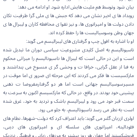
بیان شود وتوسط هم ملیت هایش اداره شود. او ادامه می دهد:
رویداد ها ی اخیر نشان می دهد که جنبش ها ی ملی گرا ظرفیت تکان
دادن دولت ها و امپراتوری ها، و نیز تقوا ی محافظه کاران و لیبرال ها ی
جهان وطن وسوسیالیست ها را حفظ کرده اند.
او با اشاره به افول چپ و گرفتاری های لیبرالیسم می گوید:
ﻧﺎﺳﯿﻮﻧﺎﻟﯿﺴﻢ ﺑﻪ اﺻﻞ ﮐﻠﯿﺪی ﻣﺸﺮوﻋﯿﺖ ﺳﯿﺎﺳﯽ دوران ﻣﺎ ﺗﺒﺪﯾﻞ ﺷﺪه
اﺳﺖ و این در حالی است که لیبرال ها ناسیونالیسم را میراثی محکوم
به فنا از عقل گرایی، خرافا ت و وحشی گر ی منسوخ می پنداشتند و
مارکسیست ها فکر می کردند که این مرحله ای ضرور ی اما موقت در
مسیرسوسیالیسم جهانی است اما هر دو گرفتارمفروضا ت ذهنی
پیشینی خود بودند. در واقع، در حالی که مارکسیسم اکنون به سرعت به
سمت قبر خود می رود و لیبرالیسم باشک و تردید به خود، غرق شده
است به نظر می رسد ناسیونالیسم، به جلو می رود.
اولری اززبان گلنر می گوید: باید اعتراف کرد که دولت-شهرها، نظام های
فئودالیته، امپراتوری های سلسله ای و امپراتوری های دینی،
فروشکستند اما جهان هر روز بیشتر به مرزهای زبانی و فرهنگی نزدیک