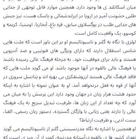
میان اسکاتلند ی ها وجود دارد. همچنین موارد قابل توجهی از جدایی
طلبی خشونت آمیز در اروپا در ایرلندشمالی و باسک هست. نیز جنبش
های جدایی طلب در یوگسلاوی سابق، قره باغ، آبخازیا، اوستیا، کریمه و
کوسوو، یک واقعیت کامل است.
اولری با نگاه به گلنر و ناسیونالیسم او بر این باور است که ملت هایی
شانس استقلال دارند که دارای ویژگی های فنوتیپی و ضد آنتروپی
هستند و باید برای موفقیت خود، به مرحله فرهنگ عالی رسیده باشند
یا فرهنگ عالی بالقوه در آنها موجود باشد. او می گوید ملت هایی که
فاقد فرهنگ عالی هستند ازروشنفکری بی بهره اند و پتانسل سروری در
آنها از قوه به فعل درنخواهد آمد. او به عنوان نمونه با اشاره به اینکه
حدود هشت هزار زبان در جهان وجود دارد این پرسش را به میان می
آورد که چه تعداد از این زبان ها، ظرفیت تبدیل سریع به یک فرهنگ
عالی را دارند یعنی زبانی با واژگان گسترده، دستور زبان رسمی، الفبا،
سنت ادبی، و ظرفیت ارتباط؟
او همچنین با اشاره به نگاه مدرنسیستی گلنر از ناسیونالیسم می گوید
تعداد کشور ها ی بالقوه درآستانه مدرنیته، کمتر از آن چیز ی است که