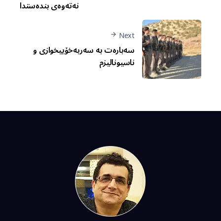
نەتەوەی بندەستدا
Next
سەبارەت بە سەربەخۆییخوازی و
ناسیونالیزم