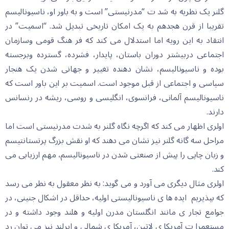
گلنر یک نظریه به شد ت “مدرنیستی” است و به باور او، ناسیونالیسم
تقریبا از قرن هجدهم به یک امکان تاریخی تبدیل شد. “اسمیت” در
انتقاد به این رویه اما استدلال می کند که فر هنگ قومی وسازمان
اجتماعی دربیشتر دوران باستان، پایدار، فشرده، گسترده وبرجسته
بوده و ناسیونالیسم، نشان دهنده تغییر و جهانی شدن یک هنجار
سیاسی و اجتماعی از قبل موجود است. اسمیت بر این باور است که
ناسیونالیسم آلمانی، فرانسوی، انگلیسی و روسی، ریشه در رنسانس
دارند.
اولری اظهار می کند که اگرچه نگاه گلنر به شدت مدرنیستی است اما
مراحل سه گانه گلنر نیز نشان می دهند که او نقش بزرگ پرتستانتیسم
و زبان چاپی را پیش از صنعتی شدن در ناسیونالیسم، مهم ارزیابی می
کند.
اولری مثال دیگری می آورد و می گوید: به نظر معقول به نظر می رسد
که بپذیریم ایده ها ی ناسیونالیستی اولیه، حداقل در اشکال جنینی، در
جوامع تجار ی مانند انگلستان مدرن اولیه و هلند وجود داشته و در
مستعمرا ت آمریکا ی لاتین، آمریکا ی شمالی و ایرلند نیز می توان رد