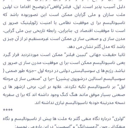
دلیل آسیب پذیر است. اول، فیلتر”واقعی”درتوضیح اقداما ت اولین
ملت سازان و ملی گرایان ممکن است این تصوربوده باشد که
ناسیونالیسم برا ی موفقیت نظامی یا امنیت ژئوپلیتیک ضرور ی
است تا موفقیت اقتصاد ی. بنابراین، رابطه تاریخی بین ملی گرایی،
مدرن ساز ی و صنعتی ساز ی ممکن است غیرمستقیم تر از آن چیز ی
باشد که مدل گلنر نشان می دهد.
ثانیا حقیقت جهانی “تبیین فیلتر” ممکن است موردتردید قرار گیرد
یعنی ناسیونالیسم ممکن است برا ی موفقیت مدرن ساز ی ضرور ی
نباشد. رژیم ها ی سوسیالیستی دولتی در درجه اول –جزبه طور ضمنی (
سوسیالیسم استالین درشوروی پیشین) –برا ی “صنعتی ساز ی مرحله
اول” بر ناسیونالیسم تکیه نکردند. علاوه بر این، برخی ازشهر ها ی
صنعتی بسیار موفق مانند هنگ کنگ وجود داشته اند که برا ی سفربه
نسخه مدرنیته خودبه ناسیونالیسم نیازی نداشته اند.
****
“اولری” درباره نگاه منفی گلنر به ملت ها پیش از ناسیونالیسم و نگاه
متفکرانی چون “آرمسترانگ” و “اسمیت” در این باره می نویسد: