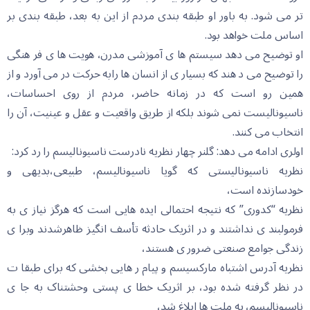
تر می شود. به باور او طبقه بندی مردم از این به بعد، طبقه بندی بر
اساس ملت خواهد بود.
او توضیح می دهد سیستم ها ی آموزشی مدرن، هویت ها ی فر هنگی
را توضیح می د هند که بسیار ی از انسان ها رابه حرکت در می آورد و از
همین رو است که در زمانه حاضر، مردم از روی احساسات،
ناسیونالیست نمی شوند بلکه از طریق واقعیت و عقل و عینیت، آن را
انتخاب می کنند.
اولری ادامه می دهد: گلنر چهار نظریه نادرست ناسیونالیسم را رد کرد:
نظریه ناسیونالیستی که گویا ناسیونالیسم، طبیعی،بدیهی و
خودسازنده است،
نظریه “کدوری” که نتیجه احتمالی ایده هایی است که هرگز نیاز ی به
فرمولبند ی نداشتند و در اثریک حادثه تأسف انگیز ظاهرشدند وبرا ی
زندگی جوامع صنعتی ضرور ی هستند،
نظریه آدرس اشتباه مارکسیسم و پیام ر هایی بخشی که برای طبقا ت
در نظر گرفته شده بود، بر اثریک خطا ی پستی وحشتناک به جا ی
ناسیونالیسم، به ملت ها ابلاغ شد،