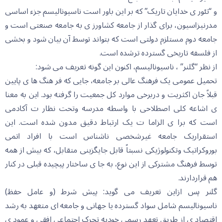
و “تئور ی خدایان تاریک” که بر این باور است ناسیونالیسم جزء اساسی
مدرنیزاسیون، برای گذار از جامعه کشاورز ی به جامعه صنعتی است و
جامعه دوم مستلزم دولتی است که بتواند توسط آن بیان شود و بخشی
از فلسفه تاریخی گسترده ترشده است.
از نظر “گلنر” ، ناسیونالیسم، اکنون این گونه تعریف می شود:
تحمیل عمومی یک فرهنگ عالی بر جامعه، جایی که فر هنگ ها ی پایین
قبلاً جان اکثریت و دربرخی موارد کل جمعیت را گرفته بود. این به معنا
ی اشاعه کلی اصطلاحی با واسطه مدرسه وتحت نظار ت آکادمی
است که برا ی الزاما ت یک ارتباط دقیق مدون شده است. این
استقراریک جامعه غیرشخصی ناشناس است با افراد اتمی
بوروکراتیک وتکنولوژیکی نسبتاً قابل جایگزینی متقابل، که بیش از همه
توسط فرهنگ مشترکی از این نوع، به جا ی ساختار پیچیده قبلی در کنار
هم قراردارند.
گلنر پس ازاین تعریف می گوید: پیش شرط (و عامل حفظ)
ناسیونالیسم شامل سواد گسترده یا جهانی و جامعه ای متعهد به رشد
اقتصاد ی از طریق تعهد رسمی خودبه تحرک اجتماعی افقی و عمود ی