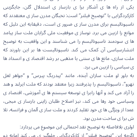
یکی از راه ها ی آشکار برا ی بازساز ی استدلال گلن، جایگزینی
کارکردگرایی با “توضیح فیلتر” است: نخبگان مدرن ساز ی معتقدند که
ناسیونالیسم برای مدرن ساز ی ضرور ی است، دقیقابه این دلیل که
موانع را ازبین می برد. نوساز ی موفقیت ملی گرایان ملت ساز پیامد
ها ی سودمند ناسیونالیسم را می شناسند و این واقعیت به توضیح
انتشارسیاسی آن کمک می کند. ناسیونالیست ها بر این باورند که
ملت سازی، مانع ها ی سنتی یا مذهبی بر رشد اقتصاد ی و انسداد ها
ی سیاسی را ازبین می برد.
به باور او ملت سازان آینده، مانند “پیدریگ پیرس” و “جواهر لعل
نهرو”، ناسیونالیسم را پذیرفتند زیرا معتقد بودند که ملت ایرلند و هند
را آزاد می کند و آنها رابرا ی توسعه سیستم ها ی آموزشی، اقتصاد ی
وسیاسی خود رها می کند، نیز اصلاح طلبان ژاپنی بازساز ی میجی،
عمدا از ویژگی ها ی خود تقلید کردند و ملت ساز ی آلمان و فرانسه، تلا
ش برا ی ساخت مدرن بود.
اولری بلافاصله به توضیح نقد احتمالی این موضوع می پردازد:
اگرچه این “توضیح فیلتر” از کارکردگرایی جلوگیر ی می کند امابه دو