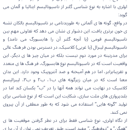
اولری با اشاره به نوع شناسی گلنر از ناسیونالیسم ایتالیا و آلمان می
گوید:
در واقع، گونه ها ی آلمانی به طوربدنامی بر ناسیونالیسم بالکان تشنه
ی خون برتری یافت. این دشوار ی نشان می دهد که تفاوتی مهم بین
ناسیونالیسم قومی (یا آنچه گلنر آن را هابسبورگ می نامد) و
ناسیونالیسم لیبرال (یا غربی) کلاسیک، در دسترس بودن فر هنگ عالی
برای مدرنیته در مورد دوم نیست بلکه در میان چیز ها ی دیگر، این
واقعیت است که در ناسیونالیسم نوع هابسبورگ، فر هنگ ها ی متعدد
و تقریبابرابر، اما در هم آمیخته و ضد آنتروپیک وجود دارد. این بدان
معنا است که در میان زیرگونه های ب١، ب٢ و ب٣، لیبرالیسم
کلاسیک در نهایت می تواند همه آنها را در “ب” یکسان کند اما در
بلندپروازی های ملت سازی، شکایت این است که از نوع شناسی برای
تولید “گونه هایی” استفاده می شود که به طور منطقی از آن پیروی
نمی کنند.
از نگاه اولری، نوع شناسی فقط برای در نظر گرفتن موقعیت ها ی
“همگن” و “دوفرهنگی” مفید است. طبق تعریف نمی توان از آن برا ی