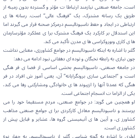
است. جامعه صنعتی نیازمند ارتباطا ت مؤثر و گسترده بدون زمینه از
طریق یک رسانه مشترک، یک “فرهنگ عالی” است. رسانه ها ی
ارتباطی در ایجاد و حفظ ناسیونالیسم درمرکز صحنه قرار می گیرند اما
این استدلال بر کارکرد یک فرهنگ مشترک برا ی عملکرد مؤثرسازمان
ها ی کاری وبوروکراسی ها ی مدرن تأکید می کند.
گلنر با اشاره به اینکه ناسیونالیسم در جوامع کشاورزی، معنایی نداشت
چون نیازی به رابطه نخبگان و توده ای دهقانی نبود ادامه می دهد:
در جامعه صنعتی، ناسیونالیسم بخشی اساسی از فضا ی فر هنگی
است و “اجتماعی سازی برونگرایانه” آن، یعنی آموز ش افراد در فر
هنگی که عمدتا آنها را ازپیوند ها ی خانوادگی ومشارکتی رها می کند،
یکی از الزاما ت انسجام اجتماعی است.
او همچنین می گوید: در جوامع صنعتی، مردم مستقیما خود را می
پرستند و ناسیونالیسم معادل کارکردی برا ی جوامع صنعتی مذاهب
کشاورز ی، و آیین ها ی آنیمیستی گروه ها، عشایر و قبایل پیش از
کشاورز ی است.
اولری با اشاره به گونه شناسی گلنر از ناسیونالیسم، به چهار نوع