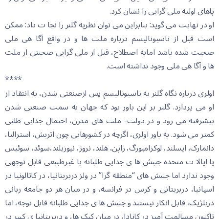
پاهای اولیه ملی گرایی را نشان کرد.
او در نهایت می گوید: بنابراین می توان نظریه گلنر را نجا ت داد: ممکن
است قبل از ناسیونالیسم درباره ملت ها و در واقع آگا هی ملی
صحبت شده باشد امابه اصطلاح، قبل از ملی گرایی صحبتی از ملت
ها و آگا هی ملی وجود نداشته است.
****
اولری درباره نگاه گلنر به ناسیونالیسم پس ازصنعتی شدن، به انتقاد از
او می پردازد. گلنر بر این باور بود که جهان به سمت صنعتی شدن
پیشرفته می رود و در دولت- ملت های مدرن، احتمال جدایی طلبی
کمتر می شود. به باور اولری، اگرچه در کشورهایی چون اتریش، استرالیا،
دانمارک، ایسلند، لوکزامبورگ، ژاپن، هلند، نروژ، نیوزیلند،سوئد، سوئیس
یا ایالا ت متحده جنبش ها ی جدایی طلبانه یا غیرطبیعی قابل توجهی
وجود ندارد اما جنبش های “منطقه گرا” در ولز دربریتانیا، در کاتالونیا در
اسپانیا، دربریتانی و کرس در فرانسه، و در میان هر دو جامعه زبانی
دربلژیک، قابل انکار نیستند و جنبش ها ی جدایی طلبانه قابل توجه، اما
تاکنون مسالمت آمیز در کانادا، در میان کبک ها، و دربریتانیا ی کبیر در