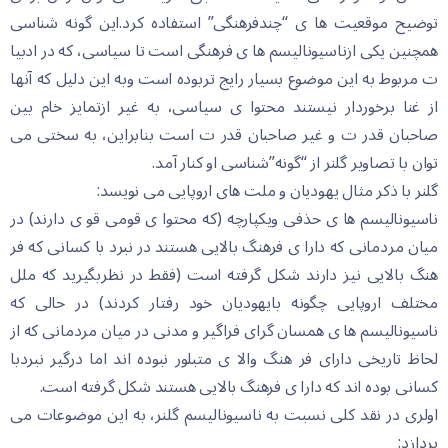
توضیح موقعیت ها ی “چندفرهنگی” استفاده کرد.این گونه شناسی
همچنین یکی ازناسیونالیسم ها ی فرهنگی است تا سیاسی، که در ادبیا
ت مربوط به این موضوع بسیار رایج تربوده است وبه این دلیل که آنها
از غنا برخوردار نیستند محتوا ی سیاسی، به غیر ازتمایز خام بین
صاحبان قدر ت و غیر صاحبان قدر ت است بنابراین، به سختی می
توان با تصاویر گلنر از “گونه”شناسی او کنار آمد.
گلنر با ذکر مثال یهودیان و ملت های اروپایی می نویسد:
ناسیونالیسم ها ی حذفی ویکپارچه (که محتوا ی قومی قو ی دارند) در
میان مردمانی که دارا ی فرهنگ بالایی هستند در نبرد با کسانی که فر
هنگ بالایی نیز دارند شکل گرفته است (فقط در نظربگیرید که ملل
مختلف اروپایی چگونه بایهودیان خود رفتار کردند) در حالی که
ناسیونالیسم ها ی همسان گرای فراگیر و مدنی در میان مردمانی که از
لحاظ تاریخی دارای فر هنگ والا ی متبلور نبوده اند اما درگیر نبردبا
کسانی بوده اند که دارا ی فرهنگ بالایی هستند شکل گرفته است.
اولری در نقد کلی نسبت به ناسیونالیسم گلنر، به این موضوعات می
پردازد: