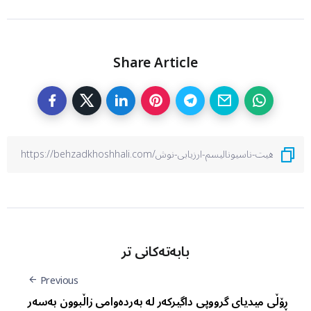
Share Article
بابەتەکانی تر
Previous
ڕۆڵی میدیای گرووپی داگیرکەر لە بەردەوامی زاڵبوون بەسەر