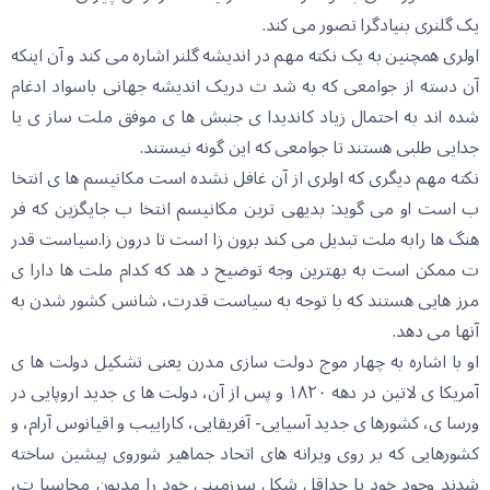
یک گلنری بنیادگرا تصور می کند.
اولری همچنین به یک نکته مهم در اندیشه گلنر اشاره می کند و آن اینکه
آن دسته از جوامعی که به شد ت دریک اندیشه جهانی باسواد ادغام
شده اند به احتمال زیاد کاندیدا ی جنبش ها ی موفق ملت ساز ی یا
جدایی طلبی هستند تا جوامعی که این گونه نیستند.
نکته مهم دیگری که اولری از آن غافل نشده است مکانیسم ها ی انتخا
ب است او می گوید: بدیهی ترین مکانیسم انتخا ب جایگزین که فر
هنگ ها رابه ملت تبدیل می کند برون زا است تا درون زا.سیاست قدر
ت ممکن است به بهترین وجه توضیح د هد که کدام ملت ها دارا ی
مرز هایی هستند که با توجه به سیاست قدرت، شانس کشور شدن به
آنها می دهد.
او با اشاره به چهار موج دولت سازی مدرن یعنی تشکیل دولت ها ی
آمریکا ی لاتین در دهه ١٨٢٠ و پس از آن، دولت ها ی جدید اروپایی در
ورسا ی، کشورها ی جدید آسیایی- آفریقایی، کاراییب و اقیانوس آرام، و
کشورهایی که بر روی ویرانه های اتحاد جماهیر شوروی پیشین ساخته
شدند وجود خود یا حداقل شکل سرزمینی خود را مدیون محاسبا ت،