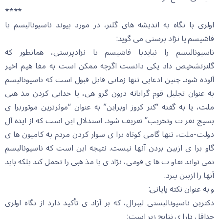
****
اولری با نگاه به اندیشه های گلنر، در مورد پیوند ناسیونالیسم با
فاشیسم یا نژاد پرستی می گوید:
ناسیونالیسم را نبایدبا فاشیسم یا نژادپرستی، همانطور که
گلنرتشخیص داد یکی دانست اگرچه ممکن است به مفا هیم اخیر
آلوده شود. چنین ادعایی تنها زمانی قابل قبول است که ناسیونالیسم
به عنوان تجلیل قوم گرایانه درون گرو هی، یا خدایی کردن مذ هبی
ملت، یا به گفته “کنر کروز اوبراین” به عنوان “موثرترین موتوربرا ی
بسیج نفر ت وتخریب” تعریف شود. استدلال این است که از ایده آل
دولت-ملت، تنها گامی کوتاه برا ی سوار کردن مردم به کامیون ها ی
گاو برا ی ازبین بردن آنها نیست. نتیجه این است که ناسیونالیسم
نمی تواند تفاو ت ها ی قومی، نژاد ی یا مذ هبی را تحمل کند بلکه باید
آنها را ازبین ببرد.
و به عنوان نکته پایانی:
دکترین ناسیونالیستی لیبرال، که بر آزاد ی تأکید دارد از نگاه اولری
حداقل دارا ی نتایج زیر است: