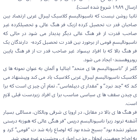
ازسال ١٩٨٩ شروع شده است).
ثانیا روشن نیست که ناسیونالیسم کلاسیک لیبرال غربی ازتضاد بین
صاحبان قدر ت تحصیل کرده ازیک فر هنگ عالی و تحصیلکرده غیر
صاحب قدرت از فر هنگ عالی دیگر پدیدار می شود در حالی که
ناسیونالیسم قومی از برخورد بین قدر ت تحصیل کرده- دارندگان یک
فر هنگ بالا که با افراد بیسواد غیر صاحب قدر ت از فر هنگ پایین
روبروهستند- ایجاد می شود.
گلنر از “ناسیونالیسم ها ی متحد” ایتالیا و آلمان به عنوان نمونه ها ی
کلاسیک ناسیونالیسم لیبرال غربی کلاسیک یاد می کند وپیشنهاد می
کند که “چند نبرد” و “مقدار ی دیپلماسی”، تمام آن چیز ی است که برا
ی چیدن سقف ها ی سیاسی مناسب برا ی افراد زیردست قبلی لازم
است.
فر هنگ ها ی بالا در مقابل، در اروپا ی شرقی وبالکان، مسائلی بسیار
آشفته تربود زیرا ناسیونالیسم درپس “فر هنگی عالی که هنوزبه درستی
متبلور نشده بود” بسیج شده بود که اوضاع رابه شد ت “قومی” کرد و
به اخراج جمعیت، انحلال، جذ ب اجبار ی، وحشت و غیره منجر شد.