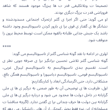
تصمیما ت وبلاتکلیفی قدر ت ها یبزرگ موجود هستند که شاهد
فروپاشی قدر ت بزرگ دیگری بودند.
او می گوید: حتی اگر اجزا ی گلنر ازتحرک اجتماعی مسدودشده و
نشانگر ها ی گفتار ی قوی برا ی بارور کردن ناسیونالیسم وجود داشته
باشد یک جنبش جدایی طلبانه بالقوه ممکن است توسط محیط برون زا
متوقف شود.
****
اولری در ادامه با نقد گونه شناسی گلنر از ناسیونالیسم می گوید:
گونه شناسی گلنر تلاشی تحسین برانگیز برا ی صرفه جویی نظر ی
است. تقسیم بندی ناسیونالیسم به ناسیونالیسم لیبرال غربی،
ناسیونالیسم قومی، ناسیونالیسم دیاسپورا و ناسیونالیسم همگن بالغ،
مشکلاتی دارد، حتی اگرسادگی ابعاد را کناربگذاریم:
اول، ظرفیت ها ی توضیحی آن به طور ضمنی به درگیر ی ها ی ملی
گرایانه در داخل دولت ها محدود می شود و درباره درگیر ی ها ی ملی
گرایانه بین دولت ها حرف چندانی برا ی گفتن ندارد. (اگرچه مناقشا ت
مسلحانه از این نوع فقط بخش کوچکی از آن هایی راتشکیل می دهد که