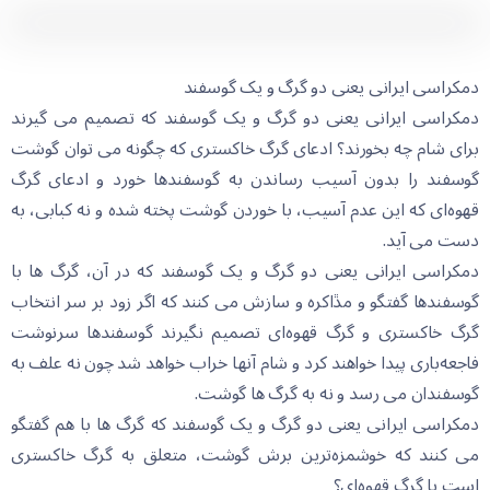
دمکراسی ایرانی یعنی دو گرگ و یک گوسفند
دمکراسی ایرانی یعنی دو گرگ و یک گوسفند کە تصمیم می گیرند
برای شام چە بخورند؟ ادعای گرگ خاکستری کە چگونە می توان گوشت
گوسفند را بدون آسیب رساندن بە گوسفندها خورد و ادعای گرگ
قهوەای کە این عدم آسیب، با خوردن گوشت پختە شدە و نە کبابی، بە
دست می آید.
دمکراسی ایرانی یعنی دو گرگ و یک گوسفند کە در آن، گرگ ها با
گوسفندها گفتگو و مڐاکرە و سازش می کنند کە اگر زود بر سر انتخاب
گرگ خاکستری و گرگ قهوەای تصمیم نگیرند گوسفندها سرنوشت
فاجعەباری پیدا خواهند کرد و شام آنها خراب خواهد شد چون نە علف بە
گوسفندان می رسد و نە بە گرگ ها گوشت.
دمکراسی ایرانی یعنی دو گرگ و یک گوسفند کە گرگ ها با هم گفتگو
می کنند کە خوشمزەترین برش گوشت، متعلق بە گرگ خاکستری
است یا گرگ قهوەای؟