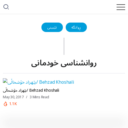
ڕوانگە
تێبینی
روانشناسی خودمانی
بێهزاد خۆشحاڵی/ Behzad Khoshali
May 30, 2017
3 Mins Read
1.1K