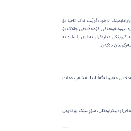
ارادایمێک لەخۆدەگرێت نەک تەنیا بۆ
؛ بزووتنەوەیەکی کۆمەڵایەتی چالاک بۆ
گروپێکی دیاریکراو بەناوی یاساوە بە
سەرکوتیان دەکەن.
خلاقی هەبوو لەگەڵیاندا بە شەڕ دەهات
امەزراوەییکراوەکان، شۆڕشێک بۆ ئەوین
—-