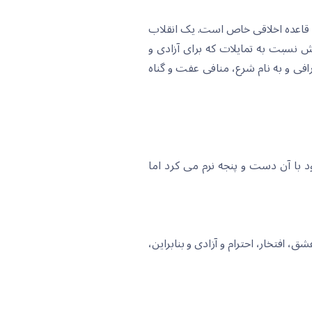
یک قاعدە اخلاقی خاص است. یک انقلاب
ش نسبت بە تمایلات کە برای آزادی و
فی و بە نام شرع، منافی عفت و گناە
ود با آن دست و پنجە نرم می کرد اما
ق، افتخار، احترام و آزادی و بنابراین،