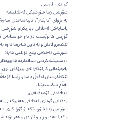
کوردی- فارسی
شۆڕشی ژینا شۆڕشێکی ئەخلاقیشە
بە بڕوای “بەیکەر”، تایبەتمەندی سەر
یاسایەکی ئەخلاقی دیاریکراو. شۆڕشی ئە
گۆڕینی هەڵوێست دژ بەو خواستانەی کە 
تێکدەرو لادان و بە ناوی شەریعەتەوە بە
شۆڕشی ئەخلاقی پێنج قۆناغی هەیە:
دەستنیشانکردنی ستانداردە هەبووەکان و
پەرەپێدانی کارتێکەرانەی بیرۆکەی نوێ،
تێکەڵکردنیان لەگەڵ یاسا و ڕێسا کۆمەڵ
بەڵام شکستیهێنا،
قەبڵاندنی کۆمەڵایەتی,
وەلانانی گوتاری ئەخلاقی هەنووکەیی لە 
شۆڕشی ژینا شۆڕشێکە بۆ گۆڕانکاری بنەڕ
و کەرامەت و ڕێز و ئازادی و هەر بۆیە 