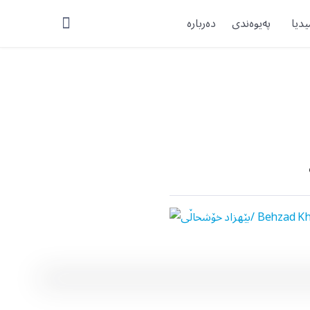
یدیا
پەیوەندی
دەربارە