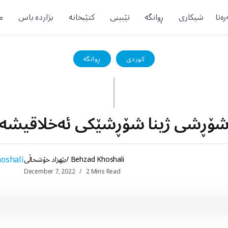
ەتا
شیکاری
ڕوانگە
تێبینی
کتێبخانە
بژاردە باس
م
کوردی
ڕوانگە
ۆڕشی ژینا شۆڕشێکی ئەخلاقیشە
بێهزاد خۆشحاڵی/ Behzad Khoshali
December 7, 2022
2 Mins Read