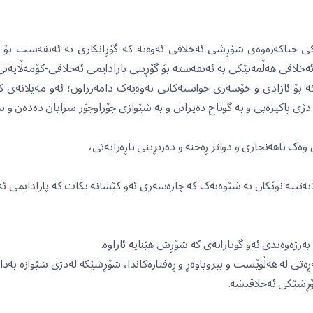
ەکی جیاکەرەوەی شۆڕشی ئەخلاقی ئەوەیە کە گۆڕانکاری بە ئەنقەست بۆ پ
خلاقی هەڵمەتێکی بە ئەنقەستە بۆ گۆڕینی پارادایمی ئەخلاقی-کۆمەڵایەتی
بۆ ئازادی و خۆسەری خواستەکانی نەوەیەک دامەزراون؛ ئەو مەیلانەی کە 
 دژی پاکیزەیی و بە گوناح دەیزانن و بە شێوازی جۆراوجۆر سزایان دەدەن و 
ەک ناهەنجاری و دواتر ڕەخنە و دەربڕینی ناڕەزایەتی،
ایەتییە نوێکان بە شێوەیەک کە چارەسەری ئەو کێشانە بکات کە پارادایمی ئە
بەرژەوەندی ئەو گوتارانەی کە شۆڕش هێنایە ئاراوە.
ەتی لە هەڵوێست و بیروباوەڕ و ڕەفتارەکاندا، شۆڕشێکە لەدژی شێوازە بەد
شۆڕشێکی ئەخلاقیشە.