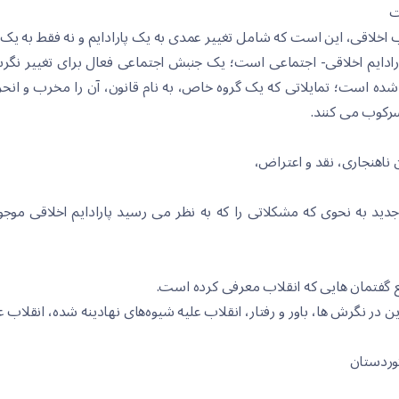
ت
لاب اخلاقی، این است کە شامل تغییر عمدی بە یک پارادایم و نە فقط بە 
پارادایم اخلاقی- اجتماعی است؛ یک جنبش اجتماعی فعال برای تغییر نگر
ە است؛ تمایلاتی کە یک گروە خاص، بە نام قانون، آن را مخرب و انحرا
 سرکوب می کنند.
 ناهنجاری، نقد و اعتراض،
ی جدید بە نحوی کە مشکلاتی را کە بە نظر می رسید پارادایم اخلاقی موج
ع گفتمان هایی کە انقلاب معرفی کردە است.
ین در نگرش ها، باور و رفتار، انقلاب علیە شیوەهای نهادینە شدە، انقلاب عش
کوردستان