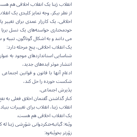
انقلاب ژینا یک انقلاب اخلاقی هم هس
از نظر بیکر، وجە تمایز کلیدی یک انق
اخلاقی، یک کارزار عمدی برای تغییر 
خودمختاری خواستەهای یک نسل برپا شد
می دانند و بە اشکال گوناگون، تنبیە و
یک انقلاب اخلاقی، پنج مرحلە دارد:
شناسایی استانداردهای موجود بە عنوان
انتشار موثر ایدەهای جدید،
ادغام آنها با قانون و قوانین اجتماع
شکست خوردە را حل کند،
پڐیرش اجتماعی،
کنار گذاشتن گفتمان اخلاق فعلی بە نف
انقلاب ژینا، انقلاب برای تغییرات بنیاد
یک انقلاب اخلاقی هم هست.
وێنە: گیانبەختکردوانی شۆڕشی ژینا لە 
زۆرتر بخوێنەوە: