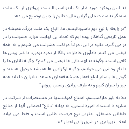
نه: لنین رویکرد مورد نیاز یک انترناسیونالیست پرولتری از یک ملت
ستمگر به سمت ملی گرایی ملل مظلوم را چنین توضیح می دهد:
“در رابطه با نوع دوم ناسیونالیسم، ما، اتباع یک ملت بزرگ، همیشه در
عمل تاریخی گناهکار بوده ایم که تعداد بی نهایت موارد خشونت را در
بر می گیرد. علاوه بر این، مرتباً مرتکب خشونت می شویم و به همه
توهین می کنیم. یادآوری خاطرات والگا از نحوه برخورد با غیر روس ها
کافی است. چگونه به لهستانی ها توهین می کنیم؟ چگونه تاتاری ها را
با نام وحشی می خوانیم، چگونه اوکراینی ها همیشه خوخول هستند و
گرجی ها و سایر اتباع قفقاز همیشه قفقازی هستند. بنابراین ما باید همه
چیز را جبران کنیم و به طرف برابری رسمی برویم.”
ده: به باور مارکسیسم، امتناع کمونیستها در مستعمرات از شرکت در
مبارزه با استبداد امپریالیستی، به بهانه “دفاع” احتمالی آنها از منافع
طبقاتی مستقل، بدترین نوع فرصت طلبی است و فقط می تواند
انقلاب پرولتری در شرق را بی اعتبار کند.