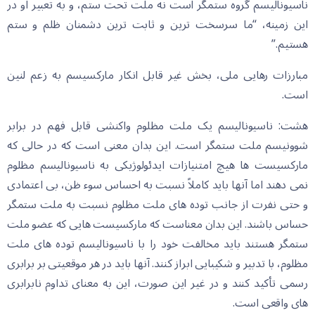
ناسیونالیسم گروه ستمگر است نه ملت تحت ستم، و به تعبیر او در
این زمینه، “ما سرسخت ترین و ثابت ترین دشمنان ظلم و ستم
هستیم.”
مبارزات رهایی ملی، بخش غیر قابل انکار مارکسیسم به زعم لنین
است.
هشت: ناسیونالیسم یک ملت مظلوم واکنشی قابل فهم در برابر
شوونیسم ملت ستمگر است. این بدان معنی است که در حالی که
مارکسیست ها هیچ امتنیازات ایدئولوژیکی به ناسیونالیسم مظلوم
نمی دهند اما آنها باید کاملاً نسبت به احساس سوء ظن، بی اعتمادی
و حتی نفرت از جانب توده های ملت مظلوم نسبت به ملت ستمگر
حساس باشند. این بدان معناست که مارکسیست هایی که عضو ملت
ستمگر هستند باید مخالفت خود را با ناسیونالیسم توده های ملت
مظلوم، با تدبیر و شکیبایی ابراز کنند. آنها باید در هر موقعیتی بر برابری
رسمی تأکید کنند و در غیر این صورت، این به معنای تداوم نابرابری
های واقعی است.