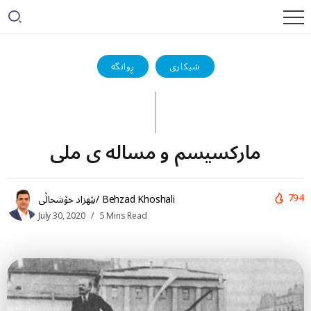
شیکاری
ڕوانگە
مارکسیسم و مساله ی ملی
794
بێهزاد خۆشحاڵی/ Behzad Khoshali
July 30, 2020
5 Mins Read