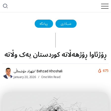
شیکاری
ڕوانگە
ڕۆژئاوا ڕۆژهەڵاتە کوردستان یەک وڵاتە
675
بێهزاد خۆشحاڵی/ Behzad Khoshali
January 20, 2026
One Min Read