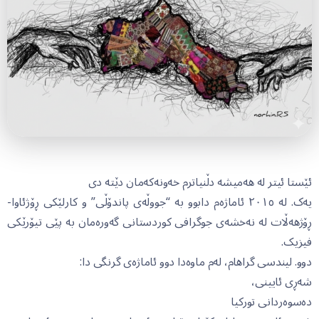
ئێستا ئیتر لە هەمیشە دڵنیاترم خەونەکەمان دێتە دی
یەک. لە ۲۰۱٥ ئاماژەم دابوو بە “جووڵەی پاندۆڵی” و کارلێکی ڕۆژئاوا-
ڕۆژهەڵات لە نەخشەی جوگرافی کوردستانی گەورەمان بە پێی تیۆرێکی
فیزیک.
دوو. لیندسی گراهام، لەم ماوەدا دوو ئاماژەی گرنگی دا:
شەڕی ئایینی،
دەسوەردانی تورکیا