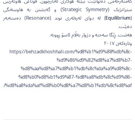
کەمتەرخەمی دەتوانێت ببێتە هۆکاری لەبارچوون. قۆناغی هاوتەریبی
ستراتژیک (Strategic Symmetry) و گەیشتن بە هاوسەنگی
(
Equilibrium
) لە دوای لەرەلەری توند (Resonance) دەستەبەر
دەبێت.
هەشت. ڕێگا سەختە و دژوار بەڵام ئاسۆ ڕوونە.
وتارەکەی ۲۰۱۷
https://behzadkhoshhali.com/%d8%b1%d9%88%db%8c-
%d9%86%d9%82%d8%a7%d8%b7-
%d8%aa%d8%a7%d8%b1%db%8c%da%a9%d8%8c-
%d8%b0%d8%b1%d9%87-%d8%a8%db%8c%d9%86-
%d8%a8%da%af%d8%b0%d8%a7%d8%b1%db%8c%d8%af/