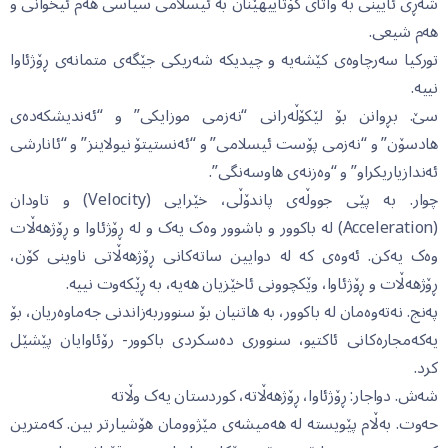
شەڕی ئایینی بە واتای کۆتاییهێنان بە ئیسلامی سیاسی هەم ئیخوانی و
هەم شیعی.
تورکیا سەرچاوەی کێشەیە و چیدیکە شەریکی جێگەی متمانەی ڕۆژئاوا
نییە.
سێ. بڕوانن بۆ لێکۆڵەرانی “نەزمی موزایکی” و “ئەندیشکەدەی
هادسۆن” و “نەزمی پۆست ئیسلامی” و “ئەنستیتۆ نیولاینز” و “ئانارشی
ئەندازیاریکراو” و “وەزنەی هاوسەنگی”.
چوار. بە پێی جووڵەی پاندۆڵی، خێرایی (Velocity) و تاودان
(Acceleration) لە باکوور و باشوور وەک یەک و لە ڕۆژئاوا و ڕۆژهەڵات
وەک یەکن. ئەوەی کە لە دوایین ساتەکانی ڕۆژهەڵاتی ناوینی کۆن،
ڕۆژهەڵات و ڕۆژئاوا، وێکچوونی ئاخێزیان هەیە، بە ڕێکەوت نییە.
پەنج. نەتەوەمان لە باکوور، بە هاتنیان بۆ سنووربەزاندنی جەماوەریان، بۆ
یەکەمجارەکانی ئاکتیو، سنووری دەسکردی باکوور- رۆئاوایان پێشێل
کرد.
شەش. دواجار: ڕۆژئاوا، ڕۆژهەڵاتە، کوردستان یەک وڵاتە
حەوت. بەڵام پێویستە لە هەمیشەی مێژوومان هۆشیارتر بین. کەمترین