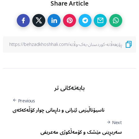
Share Article
بابەتەکانی تر
Previous
ناسیۆناڵیزمی ئێرانی و داڕمانی چوار کۆڵەکەکەی
Next
سەربڕینی مێشک و کۆمەڵکوژی مەعریفی